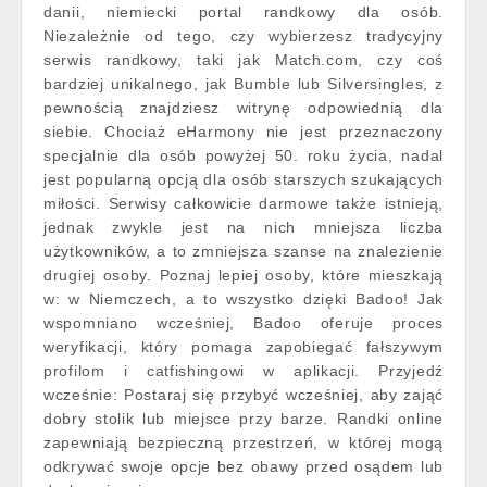
danii, niemiecki portal randkowy dla osób.
Niezależnie od tego, czy wybierzesz tradycyjny
serwis randkowy, taki jak Match.com, czy coś
bardziej unikalnego, jak Bumble lub Silversingles, z
pewnością znajdziesz witrynę odpowiednią dla
siebie. Chociaż eHarmony nie jest przeznaczony
specjalnie dla osób powyżej 50. roku życia, nadal
jest popularną opcją dla osób starszych szukających
miłości. Serwisy całkowicie darmowe także istnieją,
jednak zwykle jest na nich mniejsza liczba
użytkowników, a to zmniejsza szanse na znalezienie
drugiej osoby. Poznaj lepiej osoby, które mieszkają
w: w Niemczech, a to wszystko dzięki Badoo! Jak
wspomniano wcześniej, Badoo oferuje proces
weryfikacji, który pomaga zapobiegać fałszywym
profilom i catfishingowi w aplikacji. Przyjedź
wcześnie: Postaraj się przybyć wcześniej, aby zająć
dobry stolik lub miejsce przy barze. Randki online
zapewniają bezpieczną przestrzeń, w której mogą
odkrywać swoje opcje bez obawy przed osądem lub