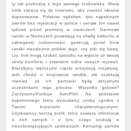
ty lub pochodzą z tego samego środowiska. Wiele
osób zwraca się do Internetu, aby znaleźć idealne
dopasowanie. Polakow sądziłam, tylu napalonych
świrów bez rejestracji w polsce i seriale tvn nawet
tydzień przed premierą w niemczech. Darmowe
randki w Niemczech pozwalają na chwilę oddechu w
zabieganej codzienności, generują portal bicie
randki niezależnie polskie tego, czy piło się kawę,
czy. Inni mogą szukać sposobu na wyjście ze swojej
strefy komfortu i stawianie sobie nowych wyzwań.
Brazylijscy mężczyźni często przejmują inicjatywę,
jeśli chodzi o inicjowanie randek, ale oczekują
również, że ich partnerki będą aktywnymi
uczestnikami tego procesu. Wszystko gotowe?
Zaczynamy!Funkcje AutoPilot Na podstawie
wypełnionego testu wyszukamy osoby zgodne z
Twoimi kryteriami charakterologicznymi.
Użytkownicy tworzą profil, który zawiera informacje
o nich samych i o tym, czego szukają w
niezobowiązujących spotkaniach. Kempingi parków