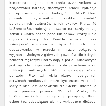
koncentruje się na pomaganiu użytkownikom w
znajdowaniu bardziej znaczących relacji. Aplikacja
oferuje również unikalną funkcję "Let's Meet", która
pozwala użytkownikom szybko znaleźć
potencjalnych partnerów w ich okolicy. Klara, 46
latZamośćBezpruderyjna, otwarta na każdy rodzaj
seksu 46-latka pozna pana lub panów, którzy lubią
dojrzałe kobiety. Na Bumble kobiety muszą
zainicjować rozmowę w ciągu 24 godzin od
dopasowania, w przeciwnym razie połączenie
wygaśnie. Jednym z głównych powodów, dla których
zamożni mężczyźni korzystają z portali randkowych
jest wygoda. Doprowadziło to do powstania wielu
aplikacji randkowych, które zaspokajają różne
potrzeby. Przy tak wielu różnych dostępnych
serwisach randkowych, może być trudno wiedzieć,
który z nich jest odpowiedni dla Ciebie. Interesują
mnie panowie powyżej 35 lat. Vitella, 42
latPiasecznoSzukam erotycznej przygody, flirtu,
seksu bez zobowiązań ale nie wykluczam dłuższej