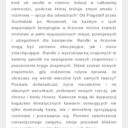
krok od randki w ciemno, kolacji w całkowitej
ciemności, podczas której króluje zmysł smaku i
rozmowa – opcja dla odważnych! Od Flagstaff przez
Scottsdale po Roosevelt, na każdym z tych
wspaniałych kempingów w Arizonie można znaleźć
mnóstwo w pełni wyposażonych miejsc postojowych
i udogodnień dla kamperów. Randki w Arizonie
mogą być zarówno ekscytujące, jak i nieco
zniechęcające. Randki z wyszukiwarką znajomych to
świetny sposób na nawiązanie nowych znajomości i
poszerzenie kręgu znajomych. Gdzie szukać nowych
znajomości, gdy codzienna rutyna sprawia, że
obracasz się wśród wiecznie tych samych twarzy?
Pozwala doświadczać życia niezależnie i na
własnych warunkach, próbować nowych rzeczy, jak
chcesz i kiedy chcesz. Kawosze mają do dyspozycji
bogactwo klimatycznych kawiarni serwujących nie
tylko doskonałą kawę, ale i atmosferę sprzyjającą
rozmowie i poznawaniu się. Pomimo zakończenia
romantycznego związku, oboje pozostali bliskimi