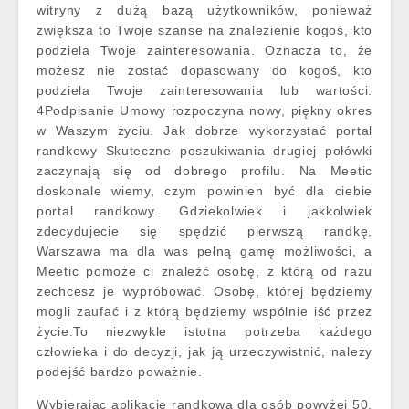
witryny z dużą bazą użytkowników, ponieważ
zwiększa to Twoje szanse na znalezienie kogoś, kto
podziela Twoje zainteresowania. Oznacza to, że
możesz nie zostać dopasowany do kogoś, kto
podziela Twoje zainteresowania lub wartości.
4Podpisanie Umowy rozpoczyna nowy, piękny okres
w Waszym życiu. Jak dobrze wykorzystać portal
randkowy Skuteczne poszukiwania drugiej połówki
zaczynają się od dobrego profilu. Na Meetic
doskonale wiemy, czym powinien być dla ciebie
portal randkowy. Gdziekolwiek i jakkolwiek
zdecydujecie się spędzić pierwszą randkę,
Warszawa ma dla was pełną gamę możliwości, a
Meetic pomoże ci znaleźć osobę, z którą od razu
zechcesz je wypróbować. Osobę, której będziemy
mogli zaufać i z którą będziemy wspólnie iść przez
życie.To niezwykle istotna potrzeba każdego
człowieka i do decyzji, jak ją urzeczywistnić, należy
podejść bardzo poważnie.
Wybierając aplikację randkową dla osób powyżej 50.