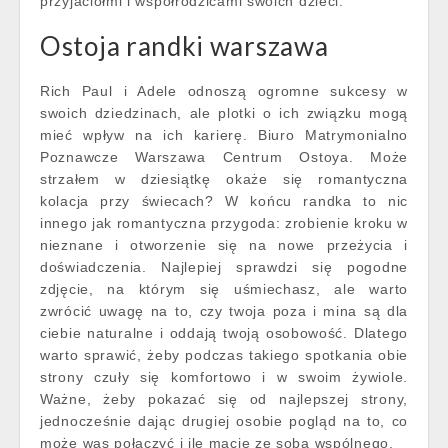
przyjaciółmi i współrodzicami swoich dzieci.
Ostoja randki warszawa
Rich Paul i Adele odnoszą ogromne sukcesy w
swoich dziedzinach, ale plotki o ich związku mogą
mieć wpływ na ich karierę. Biuro Matrymonialno
Poznawcze Warszawa Centrum Ostoya. Może
strzałem w dziesiątkę okaże się romantyczna
kolacja przy świecach? W końcu randka to nic
innego jak romantyczna przygoda: zrobienie kroku w
nieznane i otworzenie się na nowe przeżycia i
doświadczenia. Najlepiej sprawdzi się pogodne
zdjęcie, na którym się uśmiechasz, ale warto
zwrócić uwagę na to, czy twoja poza i mina są dla
ciebie naturalne i oddają twoją osobowość. Dlatego
warto sprawić, żeby podczas takiego spotkania obie
strony czuły się komfortowo i w swoim żywiole.
Ważne, żeby pokazać się od najlepszej strony,
jednocześnie dając drugiej osobie pogląd na to, co
może was połączyć i ile macie ze sobą wspólnego.