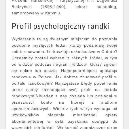
Piosenki Harcerskiej i Turystycznej HiT. Eugeniusz
Budzyński (1893-1940), lekarz balneolog,
zamordowany w Katyniu.
Profil psychologiczny randki
Wydarzenia te są świetnym miejscem do poznania
podobnie myślących ludzi, którzy podzielają twoje
zainteresowania. Ile kosztuje członkostwo w C-date?
Uczestnicy zostali wybrani z różnych źródeł, w tym
od widzów podczas nagrań i widzów, którzy zgłosili
się online lub pocztą. Najpopularniejsza aplikacja
randkowa w Polsce. Jak dobrze zbudować profil w
portalu randkowym? Najczęstsze błędy popełnianie
przez osoby zakładające swój profil na portalu
randkowym.Niejeden z nas posiada lub posiadał w
przeszłości konto na którejś z platform
społecznościowych. Wiele z tych witryn wymaga od
użytkowników płacenia miesięcznej opłaty
abonamentowej w celu uzyskania dostępu do
wszystkich ich funkcji. Większość z poniższych stron