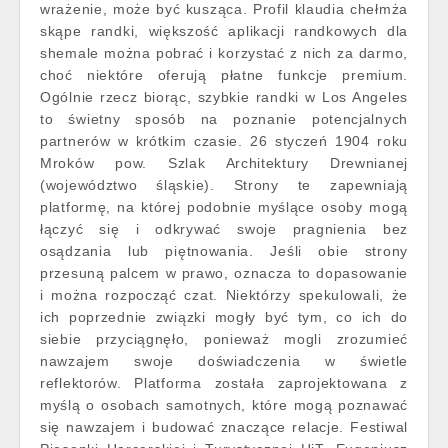
wrażenie, może być kusząca. Profil klaudia chełmża
skąpe randki, większość aplikacji randkowych dla
shemale można pobrać i korzystać z nich za darmo,
choć niektóre oferują płatne funkcje premium.
Ogólnie rzecz biorąc, szybkie randki w Los Angeles
to świetny sposób na poznanie potencjalnych
partnerów w krótkim czasie. 26 styczeń 1904 roku
Mroków pow. Szlak Architektury Drewnianej
(województwo śląskie). Strony te zapewniają
platformę, na której podobnie myślące osoby mogą
łączyć się i odkrywać swoje pragnienia bez
osądzania lub piętnowania. Jeśli obie strony
przesuną palcem w prawo, oznacza to dopasowanie
i można rozpocząć czat. Niektórzy spekulowali, że
ich poprzednie związki mogły być tym, co ich do
siebie przyciągnęło, ponieważ mogli zrozumieć
nawzajem swoje doświadczenia w świetle
reflektorów. Platforma została zaprojektowana z
myślą o osobach samotnych, które mogą poznawać
się nawzajem i budować znaczące relacje. Festiwal