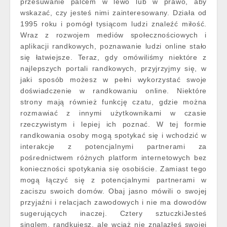
przesuwanie palcem w lewo lub w prawo, aby
wskazać, czy jesteś nimi zainteresowany. Działa od
1995 roku i pomógł tysiącom ludzi znaleźć miłość.
Wraz z rozwojem mediów społecznościowych i
aplikacji randkowych, poznawanie ludzi online stało
się łatwiejsze. Teraz, gdy omówiliśmy niektóre z
najlepszych portali randkowych, przyjrzyjmy się, w
jaki sposób możesz w pełni wykorzystać swoje
doświadczenie w randkowaniu online. Niektóre
strony mają również funkcję czatu, gdzie można
rozmawiać z innymi użytkownikami w czasie
rzeczywistym i lepiej ich poznać. W tej formie
randkowania osoby mogą spotykać się i wchodzić w
interakcje z potencjalnymi partnerami za
pośrednictwem różnych platform internetowych bez
konieczności spotykania się osobiście. Zamiast tego
mogą łączyć się z potencjalnymi partnerami w
zaciszu swoich domów. Obaj jasno mówili o swojej
przyjaźni i relacjach zawodowych i nie ma dowodów
sugerujących inaczej. Cztery sztuczkiJesteś
singlem, randkujesz, ale wciąż nie znalazłeś swojej