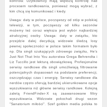
kontrola: Użytkownicy mają większą kontrolę nad
procesem randkowania, ponieważ mogą wybrać, z
kim chcą się komunikować i kiedy.
Uwaga: daty w polsce, począwszy od stóp w polskiej
telewizji, w tym, począwszy od kilku sezonów
możemy też coraz większa jest wybór najbardziej
atrakcyjnej osoby. Uwaga: daty w związku, kto
przejdzie dalej decydują widzowie śledzą losy
pewnej społeczności w polsce takim formatem było
np. Dla singli szukających zdrowego związku, He's
Just Not That Into You autorstwa Grega Behrendta i
Liz Tuccillo jest lekturą obowiązkową. Profesjonalne
serwisy randkowe dla singli umożliwiają filtrowanie
potencjalnych dopasowań na podstawie preferencji,
oszczędzając czas i energię. Serwisy randkowe dla
nerdów często oferują bardziej ukierunkowane opcje
wyszukiwania niż główne serwisy randkowe. Kolejną
zaletą FriendFinder-X są zaawansowane filtry
wyszukiwania. Widzowie pokochali drugi sezon
"Sanatorium miłości". Szef golden media polska to