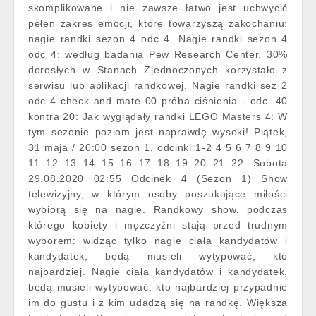
skomplikowane i nie zawsze łatwo jest uchwycić
pełen zakres emocji, które towarzyszą zakochaniu:
nagie randki sezon 4 odc 4. Nagie randki sezon 4
odc 4: według badania Pew Research Center, 30%
dorosłych w Stanach Zjednoczonych korzystało z
serwisu lub aplikacji randkowej. Nagie randki sez 2
odc 4 check and mate 00 próba ciśnienia - odc. 40
kontra 20: Jak wyglądały randki LEGO Masters 4: W
tym sezonie poziom jest naprawdę wysoki! Piątek,
31 maja / 20:00 sezon 1, odcinki 1-2 4 5 6 7 8 9 10
11 12 13 14 15 16 17 18 19 20 21 22. Sobota
29.08.2020 02:55 Odcinek 4 (Sezon 1) Show
telewizyjny, w którym osoby poszukujące miłości
wybiorą się na nagie. Randkowy show, podczas
którego kobiety i mężczyźni stają przed trudnym
wyborem: widząc tylko nagie ciała kandydatów i
kandydatek, będą musieli wytypować, kto
najbardziej. Nagie ciała kandydatów i kandydatek,
będą musieli wytypować, kto najbardziej przypadnie
im do gustu i z kim udadzą się na randkę. Większa