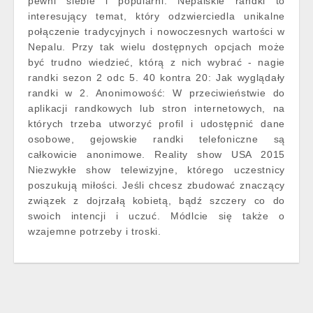
pewni siebie i popularni. Nepalskie randki to
interesujący temat, który odzwierciedla unikalne
połączenie tradycyjnych i nowoczesnych wartości w
Nepalu. Przy tak wielu dostępnych opcjach może
być trudno wiedzieć, którą z nich wybrać - nagie
randki sezon 2 odc 5. 40 kontra 20: Jak wyglądały
randki w 2. Anonimowość: W przeciwieństwie do
aplikacji randkowych lub stron internetowych, na
których trzeba utworzyć profil i udostępnić dane
osobowe, gejowskie randki telefoniczne są
całkowicie anonimowe. Reality show USA 2015
Niezwykłe show telewizyjne, którego uczestnicy
poszukują miłości. Jeśli chcesz zbudować znaczący
związek z dojrzałą kobietą, bądź szczery co do
swoich intencji i uczuć. Módlcie się także o
wzajemne potrzeby i troski.