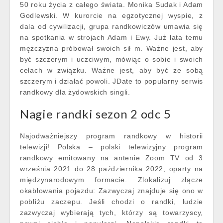
50 roku życia z całego świata. Monika Sudak i Adam
Godlewski. W kurorcie na egzotycznej wyspie, z
dala od cywilizacji, grupa randkowiczów umawia się
na spotkania w strojach Adam i Ewy. Już lata temu
mężczyzna próbował swoich sił m. Ważne jest, aby
być szczerym i uczciwym, mówiąc o sobie i swoich
celach w związku. Ważne jest, aby być ze sobą
szczerym i działać powoli. JDate to popularny serwis
randkowy dla żydowskich singli.
Nagie randki sezon 2 odc 5
Najodważniejszy program randkowy w historii
telewizji! Polska – polski telewizyjny program
randkowy emitowany na antenie Zoom TV od 3
września 2021 do 28 października 2022, oparty na
międzynarodowym formacie. Zlokalizuj złącze
okablowania pojazdu: Zazwyczaj znajduje się ono w
pobliżu zaczepu. Jeśli chodzi o randki, ludzie
zazwyczaj wybierają tych, którzy są towarzyscy,