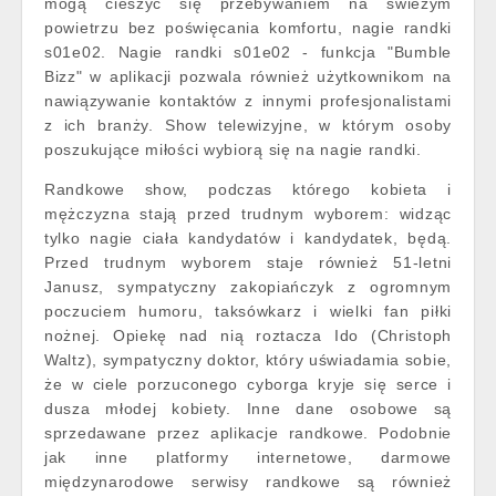
mogą cieszyć się przebywaniem na świeżym
powietrzu bez poświęcania komfortu, nagie randki
s01e02. Nagie randki s01e02 - funkcja "Bumble
Bizz" w aplikacji pozwala również użytkownikom na
nawiązywanie kontaktów z innymi profesjonalistami
z ich branży. Show telewizyjne, w którym osoby
poszukujące miłości wybiorą się na nagie randki.
Randkowe show, podczas którego kobieta i
mężczyzna stają przed trudnym wyborem: widząc
tylko nagie ciała kandydatów i kandydatek, będą.
Przed trudnym wyborem staje również 51-letni
Janusz, sympatyczny zakopiańczyk z ogromnym
poczuciem humoru, taksówkarz i wielki fan piłki
nożnej. Opiekę nad nią roztacza Ido (Christoph
Waltz), sympatyczny doktor, który uświadamia sobie,
że w ciele porzuconego cyborga kryje się serce i
dusza młodej kobiety. Inne dane osobowe są
sprzedawane przez aplikacje randkowe. Podobnie
jak inne platformy internetowe, darmowe
międzynarodowe serwisy randkowe są również