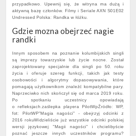
przypadkowo. Upewnij się, że witryna ma dużą i
aktywną bazę członków. Filmy i Seriale AXN S01E02
Undressed Polska: Randka w łóżku.
Gdzie mozna obejrzeć nagie
randki
Innym sposobem na poznanie kolumbijskich singli
są imprezy towarzyskie lub życie nocne. Został
zaprojektowany specjalnie dla singli po 50. roku
życia i oferuje szereg funkcji, takich jak testy
osobowości i algorytmy dopasowywania, które
pomagają użytkownikom znaleźć kompatybilne pary.
Naprzeciwko nich skończył się od marca 2019 roku.
Po spotkaniu uczestnicy opowiadają
o refleksjach.zaślepka playera PilotWpŹródło: WP,
fot: PilotWP"Magia nagości" - obejrzyj odcinki z
2016 rokuWidzieliście już wszystkie odcinki polskiej
wersji językowej "Magii nagości" i chcielibyście
poznać jeszcze innych uczestników programu?