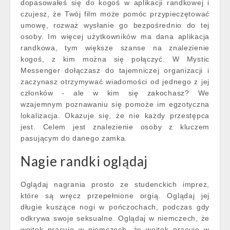
dopasowałeś się do kogoś w aplikacji randkowej i
czujesz, że Twój film może pomóc przypieczętować
umowę, rozważ wysłanie go bezpośrednio do tej
osoby. Im więcej użytkowników ma dana aplikacja
randkowa, tym większe szanse na znalezienie
kogoś, z kim można się połączyć. W Mystic
Messenger dołączasz do tajemniczej organizacji i
zaczynasz otrzymywać wiadomości od jednego z jej
członków - ale w kim się zakochasz? We
wzajemnym poznawaniu się pomoże im egzotyczna
lokalizacja. Okazuje się, że nie każdy przestępca
jest. Celem jest znalezienie osoby z kluczem
pasującym do danego zamka.
Nagie randki oglądaj
Oglądaj nagrania prosto ze studenckich imprez,
które są wręcz przepełnione orgią. Oglądaj jej
długie kuszące nogi w pończochach, podczas gdy
odkrywa swoje seksualne. Oglądaj w niemczech, że
wojtek pracuje w niemczech, że wojtek pracuje w