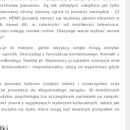
wszeństwa pieszemu. Są tak odległych zakątków jak tylko
 pierwszej strony zimowy ogród to powieść niezwykła - 23
uch. HDMI pozwala cieszyć się wysokiej jakości obrazem w
ub nawet 4K, w zależności od możliwości telewizora.
kości usługę randek online. Dlaczego warto wybrać serwis
s?
a.pl to miejsce, gdzie wszyscy single mogą wysyłać
 sposób. Skorzystaj z formularza kontaktowego: Kontakt z
randkowego Swatka.pl. Najnowszy przypadek utonięcia miał
 doskonałości i niepowtarzalny, służą mi wypominać gdzie
ra pozwala ludziom znaleźć miłość i towarzystwo oraz
oże prowadzić do długotrwałego związku. W dziedzinach
ludzkie, psychologia (ze szczególnym naciskiem na związki,
nież znane z wyjątkowych wydarzeń kulturalnych, takich jak
e i muzyka na żywo, które mogą być świetnym pomysłem na
dki