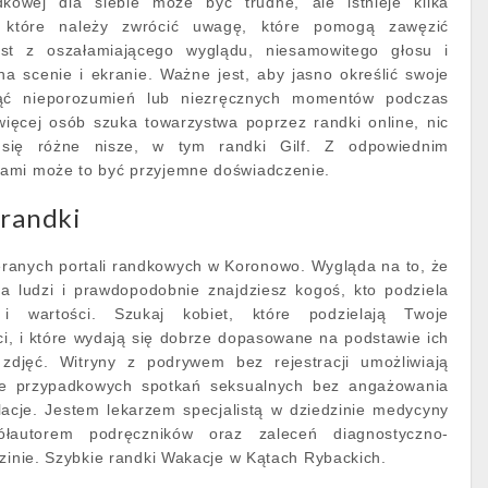
ndkowej dla siebie może być trudne, ale istnieje kilka
a które należy zwrócić uwagę, które pomogą zawęzić
st z oszałamiającego wyglądu, niesamowitego głosu i
a scenie i ekranie. Ważne jest, aby jasno określić swoje
nąć nieporozumień lub niezręcznych momentów podczas
więcej osób szuka towarzystwa poprzez randki online, nic
 się różne nisze, w tym randki Gilf. Z odpowiednim
ami może to być przyjemne doświadczenie.
 randki
eranych portali randkowych w Koronowo. Wygląda na to, że
a ludzi i prawdopodobnie znajdziesz kogoś, kto podziela
 i wartości. Szukaj kobiet, które podzielają Twoje
ci, i które wydają się dobrze dopasowane na podstawie ich
i zdjęć. Witryny z podrywem bez rejestracji umożliwiają
ie przypadkowych spotkań seksualnych bez angażowania
lacje. Jestem lekarzem specjalistą w dziedzinie medycyny
łautorem podręczników oraz zaleceń diagnostyczno-
dzinie. Szybkie randki Wakacje w Kątach Rybackich.