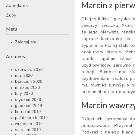
Marcin z pierw
Zapiekanki
Zupy
Obejrzeli film "Igrzyska 
stworzyli związku. Aktor,
Meta
że jego pierwsza randk
zaprosił koleżankę po
Zaloguj się
sypialni, w której stało
hookupem oferuje różno
Archives
randki, ogólnie rzec
użytkowników, zarówno n
czerwiec 2020
relacji. Bumble ma r
maj 2020
użytkownikom znaleźć pla
kwiecień 2020
ma również funkcję o n
marzec 2020
przyjaciół, a nie romanty
luty 2020
styczeń 2020
Marcin wawrzy
grudzień 2019
listopad 2019
październik 2019
Dzięki ich systemowi do
wrzesień 2019
dopasowania. Przyznał
sierpień 2019
Podkreślić należy, kiedy