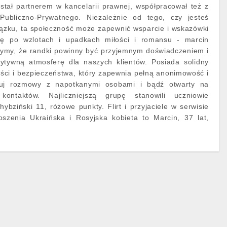
ostał partnerem w kancelarii prawnej, współpracował też z
 Publiczno-Prywatnego. Niezależnie od tego, czy jesteś
iązku, ta społeczność może zapewnić wsparcie i wskazówki
ię po wzlotach i upadkach miłości i romansu - marcin
zymy, że randki powinny być przyjemnym doświadczeniem i
ytywną atmosferę dla naszych klientów. Posiada solidny
ści i bezpieczeństwa, który zapewnia pełną anonimowość i
zuj rozmowy z napotkanymi osobami i bądź otwarty na
ontaktów. Najliczniejszą grupę stanowili uczniowie
bziński 11, różowe punkty. Flirt i przyjaciele w serwisie
szenia Ukraińska i Rosyjska kobieta to Marcin, 37 lat,