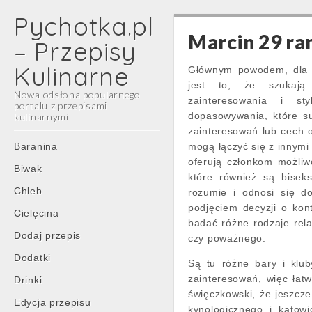
Pychotka.pl
Marcin 29 ra
– Przepisy
Kulinarne
Głównym powodem, dla k
jest to, że szukają
Nowa odsłona popularnego
zainteresowania i s
portalu z przepisami
dopasowywania, które s
kulinarnymi
zainteresowań lub cech o
Main
Skip
Baranina
mogą łączyć się z innymi 
menu
to
oferują członkom możliwo
Biwak
content
które również są bisek
Chleb
rozumie i odnosi się d
podjęciem decyzji o kon
Cielęcina
badać różne rodzaje rela
Dodaj przepis
czy poważnego.
Dodatki
Są tu różne bary i klub
zainteresowań, więc łatw
Drinki
święczkowski, że jeszcze
Edycja przepisu
kynologicznego i katowi