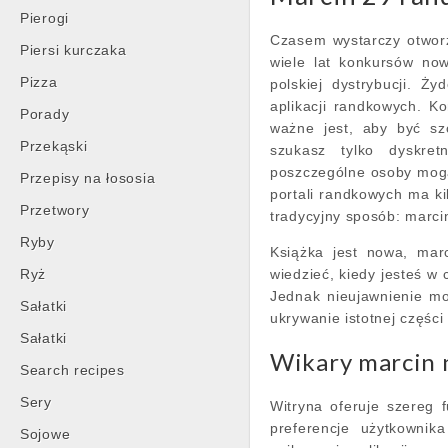
Pierogi
Czasem wystarczy otworzy
Piersi kurczaka
wiele lat konkursów now
Pizza
polskiej dystrybucji. Ż
aplikacji randkowych. Ko
Porady
ważne jest, aby być sz
Przekąski
szukasz tylko dyskret
poszczególne osoby mogą
Przepisy na łososia
portali randkowych ma ki
Przetwory
tradycyjny sposób: marci
Ryby
Książka jest nowa, mar
Ryż
wiedzieć, kiedy jesteś w 
Jednak nieujawnienie m
Sałatki
ukrywanie istotnej częśc
Sałatki
Wikary marcin 
Search recipes
Sery
Witryna oferuje szereg 
preferencje użytkownik
Sojowe