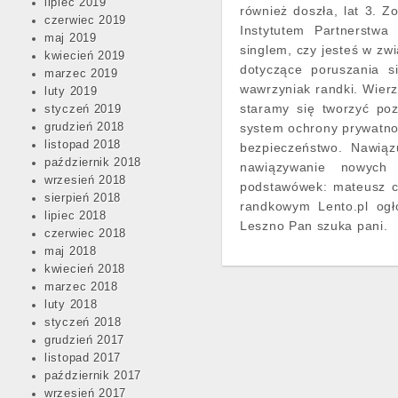
lipiec 2019
również doszła, lat 3. Z
czerwiec 2019
Instytutem Partnerstwa
maj 2019
singlem, czy jesteś w zw
kwiecień 2019
dotyczące poruszania s
marzec 2019
wawrzyniak randki. Wier
luty 2019
staramy się tworzyć poz
styczeń 2019
grudzień 2018
system ochrony prywatno
listopad 2018
bezpieczeństwo. Nawią
październik 2018
nawiązywanie nowych k
wrzesień 2018
podstawówek: mateusz chy
sierpień 2018
randkowym Lento.pl ogło
lipiec 2018
Leszno Pan szuka pani.
czerwiec 2018
maj 2018
kwiecień 2018
marzec 2018
luty 2018
styczeń 2018
grudzień 2017
listopad 2017
październik 2017
wrzesień 2017