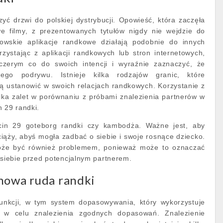
ć drzwi do polskiej dystrybucji. Opowieść, która zaczęła
e filmy, z prezentowanych tytułów nigdy nie wejdzie do
ydowskie aplikacje randkowe działają podobnie do innych
rzystając z aplikacji randkowych lub stron internetowych,
czerym co do swoich intencji i wyraźnie zaznaczyć, że
nego podrywu. Istnieje kilka rodzajów granic, które
 ustanowić w swoich relacjach randkowych. Korzystanie z
lka zalet w porównaniu z próbami znalezienia partnerów w
n 29 randki.
cin 29 goteborg randki czy kambodża. Ważne jest, aby
ciąży, abyś mogła zadbać o siebie i swoje rosnące dziecko.
oże być również problemem, ponieważ może to oznaczać
i siebie przed potencjalnym partnerem.
nowa ruda randki
funkcji, w tym system dopasowywania, który wykorzystuje
a w celu znalezienia zgodnych dopasowań. Znalezienie