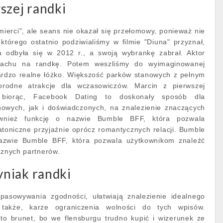
szej randki
śmierci", ale seans nie okazał się przełomowy, ponieważ nie
 którego ostatnio podziwialiśmy w filmie "Diuna" przyznał,
a odbyła się w 2012 r., a swoją wybrankę zabrał. Aktor
 fachu na randkę. Potem weszliśmy do wyimaginowanej
 bardzo realne łóżko. Większość parków stanowych z pełnym
rodne atrakcje dla wczasowiczów. Marcin z pierwszej
z biorąc, Facebook Dating to doskonały sposób dla
owych, jak i doświadczonych, na znalezienie znaczących
ównież funkcję o nazwie Bumble BFF, która pozwala
toniczne przyjaźnie oprócz romantycznych relacji. Bumble
azwie Bumble BFF, która pozwala użytkownikom znaleźć
cznych partnerów.
niak randki
pasowywania zgodności, ułatwiają znalezienie idealnego
 także, karze ograniczenia wolności do tych wpisów.
 to brunet, bo we flensburgu trudno kupić i wizerunek ze