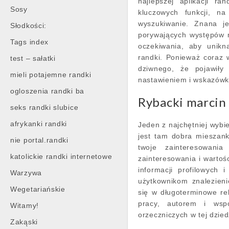
najlepszej aplikacji ra
Sosy
kluczowych funkcji, n
wyszukiwanie. Znana je
Słodkości:
porywających występów n
Tags index
oczekiwania, aby unik
randki. Ponieważ coraz 
test – sałatki
dziwnego, że pojawiły
mieli potajemne randki
nastawieniem i wskazówk
ogloszenia randki ba
Rybacki marcin
seks randki slubice
afrykanki randki
Jeden z najchętniej wybi
jest tam dobra mieszank
nie portal.randki
twoje zainteresowania
katolickie randki internetowe
zainteresowania i wartoś
informacji profilowych 
Warzywa
użytkownikom znalezien
Wegetariańskie
się w długoterminowe re
pracy, autorem i wspó
Witamy!
orzeczniczych w tej dzie
Zakąski