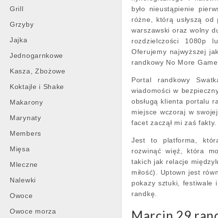
Grill
było nieustąpienie pier
różne, którą usłyszą od
Grzyby
warszawski oraz wolny d
Jajka
rozdzielczości 1080p l
Oferujemy najwyższej ja
Jednogarnkowe
randkowy No More Game
Kasza, Zbożowe
Portal randkowy Swatk
Koktajle i Shake
wiadomości w bezpieczny
obsługą klienta portalu 
Makarony
miejsce wczoraj w swojej
Marynaty
facet zaczął mi zaś fakty.
Members
Jest to platforma, któ
Mięsa
rozwinąć więź, która m
takich jak relacje między
Mleczne
miłość). Uptown jest rów
Nalewki
pokazy sztuki, festiwal
randkę.
Owoce
Owoce morza
Marcin 29 ran