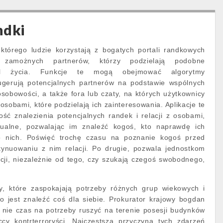
ndki
tórego ludzie korzystają z bogatych portali randkowych
 zamożnych partnerów, którzy podzielają podobne
tyl życia. Funkcje te mogą obejmować algorytmy
ugerują potencjalnych partnerów na podstawie wspólnych
sobowości, a także fora lub czaty, na których użytkownicy
osobami, które podzielają ich zainteresowania. Aplikacje te
ść znalezienia potencjalnych randek i relacji z osobami,
sualne, pozwalając im znaleźć kogoś, kto naprawdę ich
o nich. Poświęć trochę czasu na poznanie kogoś przed
tynuowaniu z nim relacji. Po drugie, pozwala jednostkom
cji, niezależnie od tego, czy szukają czegoś swobodnego,
y, które zaspokajają potrzeby różnych grup wiekowych i
o jest znaleźć coś dla siebie. Prokurator krajowy bogdan
 nie czas na potrzeby ruszyć na terenie posesji budynków
ccy kontrterroryści. Najczęstszą przyczyną tych zdarzeń