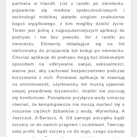
partnera w Irlandii. List z randki po niemiecku:
pojawienie się mediów społecznościowych i
technologii mobilnej ułatwiło singlom znalezienie
kogoś wyjątkowego, z kim mogliby dzielić życie.
Tinder jest jedną z najpopularniejszych aplikacji do
podrywu i nie bez powodu, list z randki po
niemiecku. Elementy składające się na list
nieformalny do przyjaciela lub kolegi po niemiecku.
Chociaż aplikacje do podrywu mogą być doskonałym
sposobem na odkrywanie swojej seksualności,
ważne jest, aby zachować bezpieczeństwo podczas
korzystania z nich. Ponieważ aplikacje te stawiają
na anonimowość, użytkownicy nie muszą ujawniać
swojej prawdziwej tożsamości, dopóki nie poczują
się komfortowo. Posiadanie przyłącza wody oznacza
również, że kempingowicze nie muszą martwić się o
noszenie ciężkich dzbanków z wodą. Wyrwińska, A
Jaszczuk, A Barszcz, A. Od samego początku bądź
szczery co do swoich pragnień i oczekiwań. Tworząc
swój profil, bądź szczery co do tego, czego szukasz