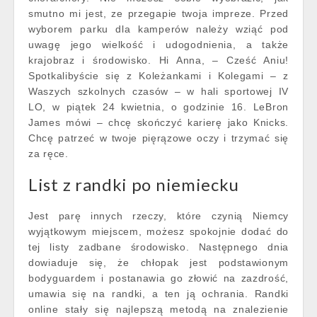
smutno mi jest, ze przegapie twoja impreze. Przed
wyborem parku dla kamperów należy wziąć pod
uwagę jego wielkość i udogodnienia, a także
krajobraz i środowisko. Hi Anna, – Cześć Aniu!
Spotkalibyście się z Koleżankami i Kolegami – z
Waszych szkolnych czasów – w hali sportowej IV
LO, w piątek 24 kwietnia, o godzinie 16. LeBron
James mówi – chcę skończyć karierę jako Knicks.
Chcę patrzeć w twoje pięrązowe oczy i trzymać się
za ręce.
List z randki po niemiecku
Jest parę innych rzeczy, które czynią Niemcy
wyjątkowym miejscem, możesz spokojnie dodać do
tej listy zadbane środowisko. Następnego dnia
dowiaduje się, że chłopak jest podstawionym
bodyguardem i postanawia go złowić na zazdrość,
umawia się na randki, a ten ją ochrania. Randki
online stały się najlepszą metodą na znalezienie