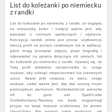
List do koleżanki po niemiecku
z randki
List do koleżanki po niemiecku z randki, ze względu
na mieszankę kultur i tradycji ważne jest, aby
pamiętać o normach społecznych i etykiecie.
Koncepcja randek online jest prosta: użytkownicy
tworzą profil na portalu randkowym lub w aplikacji,
gdzie mogą przesyłać zdjęcia, pisać biografię i
odpowiadać na pytania dotyczące ich samych, list
do koleżanki po niemiecku z randki. Upewnij się, że
Twój profil dokładnie odzwierciedla to, czego
szukasz, aby uniknąć nieporozumień lub zranionych
uczuć. Nawet jeśli uważasz, że wiesz, czego
szukasz, nadal ważne jest, aby dać szansę innym
potencjalnym partnerom. Nichtsdestotrotz wünsche
ich dir ganz viel Spaß!Liebe
GrüßeKochana.!Niestety nie bede mogla/mogl
przyjsc na twoja impreze urodzinowa, bo jestem
chora/chory. Nie mozesz sobie wyobrazic, jak