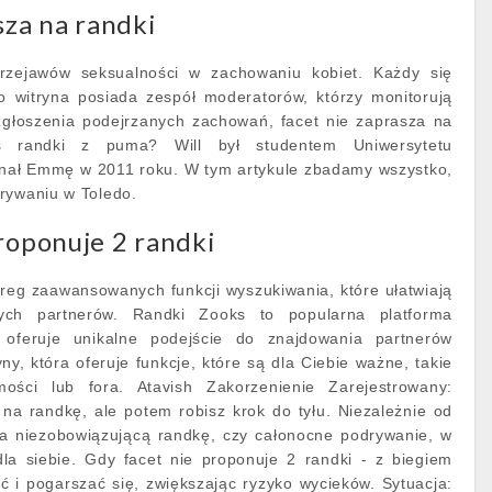
sza na randki
 przejawów seksualności w zachowaniu kobiet. Każdy się
to witryna posiada zespół moderatorów, którzy monitorują
zgłoszenia podejrzanych zachowań, facet nie zaprasza na
 randki z puma? Will był studentem Uniwersytetu
znał Emmę w 2011 roku. W tym artykule zbadamy wszystko,
rywaniu w Toledo.
roponuje 2 randki
reg zaawansowanych funkcji wyszukiwania, które ułatwiają
nych partnerów. Randki Zooks to popularna platforma
 oferuje unikalne podejście do znajdowania partnerów
ny, która oferuje funkcje, które są dla Ciebie ważne, takie
ości lub fora. Atavish Zakorzenienie Zarejestrowany:
na randkę, ale potem robisz krok do tyłu. Niezależnie od
a niezobowiązującą randkę, czy całonocne podrywanie, w
la siebie. Gdy facet nie proponuje 2 randki - z biegiem
 i pogarszać się, zwiększając ryzyko wycieków. Sytuacja: