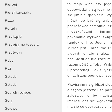
to moja wina czy jego
Pierogi
odpowiedzi a są jedynie 
Piersi kurczaka
się już nie spotkacie. W
Pizza
mówił, bo byś się wybr
podróżować samotnie, czy
Porady
mieszkańcami i innym
Przekąski
pokonanie wyzwań związ
randek online. Jednym 
Przepisy na łososia
Mirror jest "Hang the D
Przetwory
algorytmie, aby znaleź
noc. Jeśli on nie zrozum
Ryby
razem pójść z Tobą. Wybi
Ryż
i preferencji. Jakis ty
dniach zaproponowal spo
Sałatki
Sałatki
Przyjrzyjmy się bliżej pl
a często jeszcze i za pa
Search recipes
zależało, to by napis
Sery
interesujesz się wędkar
ma sie co dopraszac chlo
Sojowe