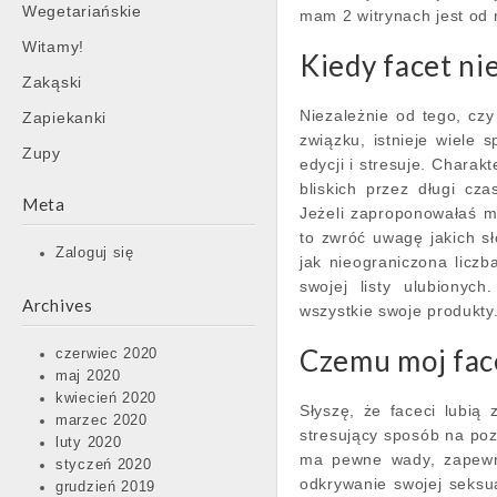
Wegetariańskie
mam 2 witrynach jest od r
Witamy!
Kiedy facet ni
Zakąski
Niezależnie od tego, cz
Zapiekanki
związku, istnieje wiele
Zupy
edycji i stresuje. Chara
bliskich przez długi cz
Meta
Jeżeli zaproponowałaś mu
to zwróć uwagę jakich s
Zaloguj się
jak nieograniczona liczb
swojej listy ulubionyc
Archives
wszystkie swoje produkty
Czemu moj face
czerwiec 2020
maj 2020
kwiecień 2020
Słyszę, że faceci lubią
marzec 2020
stresujący sposób na poz
luty 2020
ma pewne wady, zapewn
styczeń 2020
odkrywanie swojej seksu
grudzień 2019