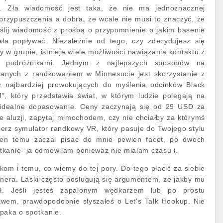
. Zła wiadomość jest taka, że nie ma jednoznacznej
przypuszczenia a dobra, że wcale nie musi to znaczyć, że
yślij wiadomość z prośbą o przypomnienie o jakim basenie
ała popływać. Niezależnie od tego, czy zdecydujesz się
 w grupie, istnieje wiele możliwości nawiązania kontaktu z
i podróżnikami. Jednym z najlepszych sposobów na
anych z randkowaniem w Minnesocie jest skorzystanie z
z najbardziej prowokujących do myślenia odcinków Black
J", który przedstawia świat, w którym ludzie polegają na
ć idealne dopasowanie. Ceny zaczynają się od 29 USD za
ie aluzji, zapytaj mimochodem, czy nie chciałby za którymś
erz symulator randkowy VR, który pasuje do Twojego stylu
dzien temu zaczal pisac do mnie pewien facet, po dwoch
tkanie- ja odmowilam poniewaz nie mialam czasu i.
otkom i temu, co wiemy do tej pory. Do tego płacić za siebie
rtnera. Laski często posługują się argumentem, że jakby mu
ał. Jeśli jesteś zapalonym wędkarzem lub po prostu
stwem, prawdopodobnie słyszałeś o Let's Talk Hookup. Nie
paka o spotkanie.