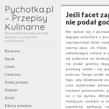
Pychotka.pl
Jeśli facet z
– Przepisy
nie podał go
Kulinarne
Nie spiesz się z poznaw
Nowa odsłona popularnego
portalu z przepisami
Napięta atmosfera z poc
kulinarnymi
zaproponował dzień rand
szereg opcji, od miejs
Main
Skip
Baranina
odświeżająca zmiana w st
menu
to
się wyłącznie na atrakcyj
Biwak
content
nie podał godziny dop
Chleb
przebieg randki i nie je
Cielęcina
podczas Twojej randki za
tego, aby obiektywnie oc
Dodaj przepis
czas zaplanować pierws
Dodatki
osobami jednocześnie, g
nic z nie wynika. Witry
Drinki
myślącymi osobami w cel
Edycja przepisu
popularna aplikacja r