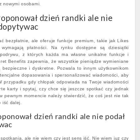
z nowymi osobami.
proponował dzień randki ale nie
 dopytywac
 bezpłatnie, ale oferuje funkcje premium, takie jak Likes
 wymagają płatności. Na rynku dostępne są dziesiątki
 podrywu, z których każda ma własne unikalne funkcje i
ret Benefits zapewnia, że wszystkie pieniądze wymieniane
 bezpieczne i dyskretne. Pozwala to innym użytkownikom
otencjalne dopasowania i spersonalizować wiadomości, aby
 W przypadku gdy chłopak odpowiada na Twoje wiadomości
e karty i spytaj, czy chce się jeszcze spotkać czy jednak
 w pewnym momencie należy stwierdzić, że coś jest nie tak
 iść dalej.
roponował dzień randki ale nie podał
ywac
potkania, ale nie wiem czy jest sens iść. Nie wiem juz czy