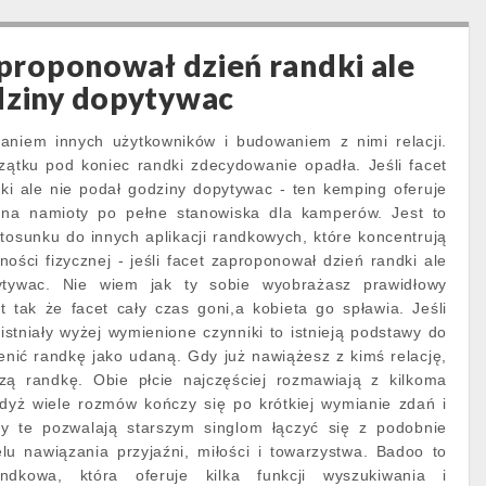
aproponował dzień randki ale
dziny dopytywac
aniem innych użytkowników i budowaniem z nimi relacji.
zątku pod koniec randki zdecydowanie opadła. Jeśli facet
ki ale nie podał godziny dopytywac - ten kemping oferuje
c na namioty po pełne stanowiska dla kamperów. Jest to
osunku do innych aplikacji randkowych, które koncentrują
ności fizycznej - jeśli facet zaproponował dzień randki ale
ytywac. Nie wiem jak ty sobie wyobrażasz prawidłowy
st tak że facet cały czas goni,a kobieta go spławia. Jeśli
istniały wyżej wymienione czynniki to istnieją podstawy do
enić randkę jako udaną. Gdy już nawiążesz z kimś relację,
zą randkę. Obie płcie najczęściej rozmawiają z kilkoma
dyż wiele rozmów kończy się po krótkiej wymianie zdań i
ny te pozwalają starszym singlom łączyć się z podobnie
u nawiązania przyjaźni, miłości i towarzystwa. Badoo to
andkowa, która oferuje kilka funkcji wyszukiwania i