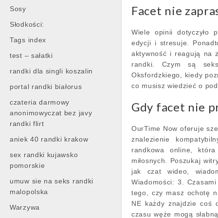
Facet nie zapra
Sosy
Słodkości:
Wiele opinii dotyczyło
Tags index
edycji i stresuje. Ponad
aktywność i reagują na 
test – sałatki
randki. Czym są seks
randki dla singli koszalin
Oksfordzkiego, kiedy po
co musisz wiedzieć o pod
portal randki białorus
czateria darmowy
Gdy facet nie p
anonimowyczat bez javy
randki flirt
OurTime Now oferuje sze
aniek 40 randki krakow
znalezienie kompatybil
randkowa online, która
sex randki kujawsko
miłosnych. Poszukaj witry
pomorskie
jak czat wideo, wiadom
umuw sie na seks randki
Wiadomości: 3. Czasami 
malopolska
tego, czy masz ochotę n
NE każdy znajdzie coś d
Warzywa
czasu węże mogą słabnąć