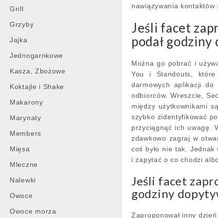
nawiązywania kontaktów 
Grill
Jeśli facet za
Grzyby
podał godziny
Jajka
Jednogarnkowe
Można go pobrać i używać
Kasza, Zbożowe
You i Standouts, które
darmowych aplikacji do
Koktajle i Shake
odbiorców. Wreszcie, Sec
Makarony
między użytkownikami są
szybko zidentyfikować p
Marynaty
przyciągnąć ich uwagę.
Members
zdawkowo zagraj w otwart
Mięsa
coś było nie tak. Jednak
i zapytać o co chodzi albo
Mleczne
Jeśli facet zap
Nalewki
godziny dopyt
Owoce
Owoce morza
Zaproponował inny dzień s