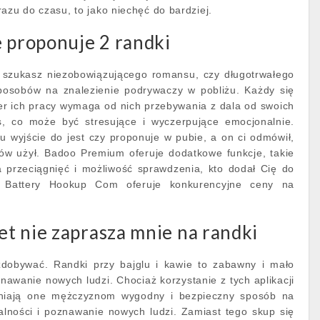
azu do czasu, to jako niechęć do bardziej.
e proponuje 2 randki
y szukasz niezobowiązującego romansu, czy długotrwałego
 sposobów na znalezienie podrywaczy w pobliżu. Każdy się
kter ich pracy wymaga od nich przebywania z dala od swoich
as, co może być stresujące i wyczerpujące emocjonalnie.
 wyjście do jest czy proponuje w pubie, a on ci odmówił,
łów użył. Badoo Premium oferuje dodatkowe funkcje, takie
a przeciągnięć i możliwość sprawdzenia, kto dodał Cię do
h. Battery Hookup Com oferuje konkurencyjne ceny na
.
t nie zaprasza mnie na randki
 zdobywać. Randki przy bajglu i kawie to zabawny i mało
nawanie nowych ludzi. Chociaż korzystanie z tych aplikacji
iają one mężczyznom wygodny i bezpieczny sposób na
alności i poznawanie nowych ludzi. Zamiast tego skup się