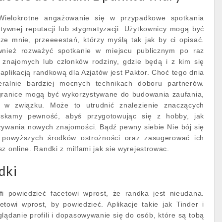
 Wielokrotne angażowanie się w przypadkowe spotkania
ywnej reputacji lub stygmatyzacji. Użytkownicy mogą być
ze mnie, przeeeestań, którzy myślą tak jak by ci opisać.
wnież rozważyć spotkanie w miejscu publicznym po raz
 znajomych lub członków rodziny, gdzie będą i z kim się
aplikacją randkową dla Azjatów jest Paktor. Choć tego dnia
ralnie bardziej mocnych technikach doboru partnerów.
 granice mogą być wykorzystywane do budowania zaufania,
 w związku. Może to utrudnić znalezienie znaczących
yskamy pewność, abyś przygotowując się z hobby, jak
zywania nowych znajomości. Bądź pewny siebie Nie bój się
h powyższych środków ostrożności oraz zasugerować ich
z online. Randki z milfami jak sie wyrejestrowac.
dki
fi powiedzieć facetowi wprost, że randka jest nieudana.
towi wprost, by powiedzieć. Aplikacje takie jak Tinder i
lądanie profili i dopasowywanie się do osób, które są tobą