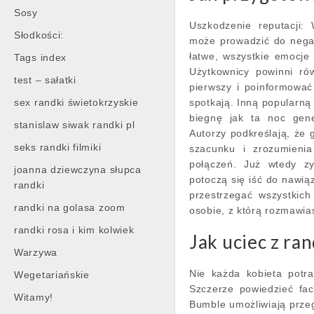
Sosy
Uszkodzenie reputacji:
Słodkości:
może prowadzić do negat
łatwe, wszystkie emocje 
Tags index
Użytkownicy powinni ró
test – sałatki
pierwszy i poinformować
sex randki świetokrzyskie
spotkają. Inną popularną 
biegnę jak ta noc gene
stanislaw siwak randki pl
Autorzy podkreślają, że
seks randki filmiki
szacunku i zrozumienia
połączeń. Już wtedy z
joanna dziewczyna słupca
potoczą się iść do nawią
randki
przestrzegać wszystkic
randki na golasa zoom
osobie, z którą rozmawias
randki rosa i kim kolwiek
Jak uciec z ran
Warzywa
Nie każda kobieta potra
Wegetariańskie
Szczerze powiedzieć face
Witamy!
Bumble umożliwiają przeg