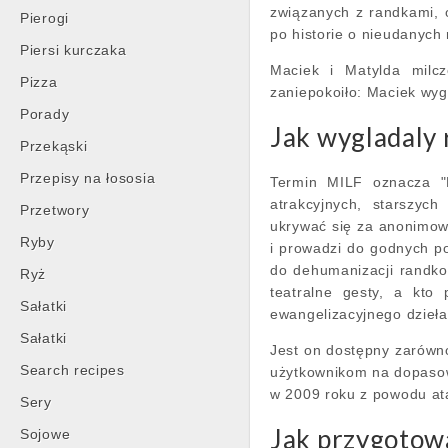
związanych z randkami, 
Pierogi
po historie o nieudanych
Piersi kurczaka
Maciek i Matylda milcz
Pizza
zaniepokoiło: Maciek wyg
Porady
Jak wygladaly 
Przekąski
Przepisy na łososia
Termin MILF oznacza "M
atrakcyjnych, starszyc
Przetwory
ukrywać się za anonimowo
Ryby
i prowadzi do godnych p
do dehumanizacji randko
Ryż
teatralne gesty, a kto
Sałatki
ewangelizacyjnego dzieła
Sałatki
Jest on dostępny zarówno
Search recipes
użytkownikom na dopasowan
w 2009 roku z powodu at
Sery
Jak przygotowa
Sojowe