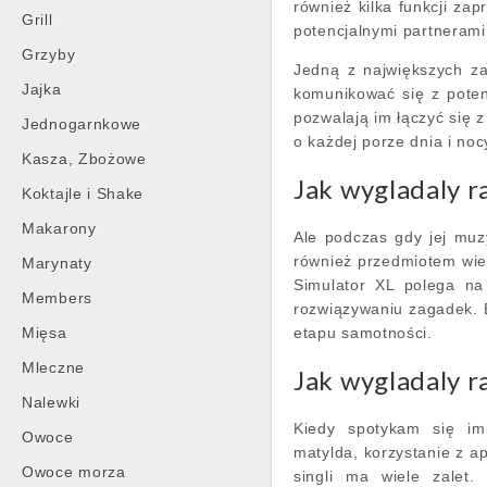
również kilka funkcji za
Grill
potencjalnymi partnerami
Grzyby
Jedną z największych za
Jajka
komunikować się z poten
pozwalają im łączyć się 
Jednogarnkowe
o każdej porze dnia i noc
Kasza, Zbożowe
Jak wygladaly r
Koktajle i Shake
Makarony
Ale podczas gdy jej muzy
również przedmiotem wiel
Marynaty
Simulator XL polega na 
Members
rozwiązywaniu zagadek. B
Mięsa
etapu samotności.
Mleczne
Jak wygladaly r
Nalewki
Kiedy spotykam się im
Owoce
matylda, korzystanie z ap
Owoce morza
singli ma wiele zalet