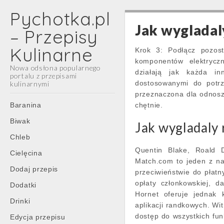
Pychotka.pl
Jak wygladal
– Przepisy
Kulinarne
Krok 3: Podłącz pozost
komponentów elektrycz
Nowa odsłona popularnego
działają jak każda in
portalu z przepisami
dostosowanymi do potrz
kulinarnymi
przeznaczona dla odnosz
Main
Skip
Baranina
chętnie.
menu
to
Biwak
Jak wygladaly 
content
Chleb
Quentin Blake, Roald D
Cielęcina
Match.com to jeden z na
Dodaj przepis
przeciwieństwie do płat
opłaty członkowskiej, 
Dodatki
Hornet oferuje jednak k
Drinki
aplikacji randkowych. Wi
dostęp do wszystkich funk
Edycja przepisu