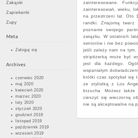
Zakąski
zainteresowane. Funkc
zainteresowań, wieku, lok
Zapiekanki
na przestrzeni lat. Oto
Zupy
randki. Znajomą twarz 
poznanie swojego part
Meta
związku. W ostatnich lat
seniorów i nie bez powodu
jeśli zależy nam na tym, 
Zaloguj się
striptizerką może być w
jest dla każdego. Ogó
Archives
wspaniałym doświadczenie
krótki czas spotykał się
czerwiec 2020
ze stylistką z Los Ange
maj 2020
kwiecień 2020
brzucha. Możesz także 
marzec 2020
cieszyć się wieczorną o
luty 2020
nie są akceptowalne na 
styczeń 2020
grudzień 2019
listopad 2019
październik 2019
wrzesień 2019