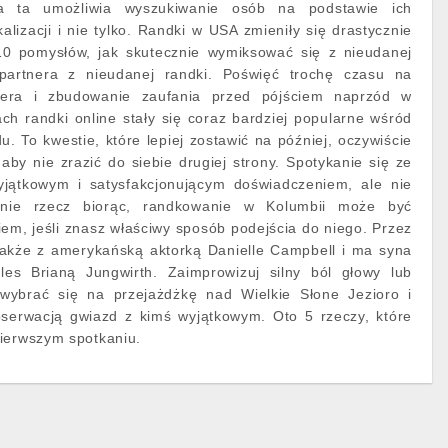
ja ta umożliwia wyszukiwanie osób na podstawie ich
alizacji i nie tylko. Randki w USA zmieniły się drastycznie
 10 pomysłów, jak skutecznie wymiksować się z nieudanej
partnera z nieudanej randki. Poświęć trochę czasu na
nera i zbudowanie zaufania przed pójściem naprzód w
ach randki online stały się coraz bardziej popularne wśród
. To kwestie, które lepiej zostawić na później, oczywiście
aby nie zrazić do siebie drugiej strony. Spotykanie się ze
yjątkowym i satysfakcjonującym doświadczeniem, ale nie
lnie rzecz biorąc, randkowanie w Kolumbii może być
m, jeśli znasz właściwy sposób podejścia do niego. Przez
 także z amerykańską aktorką Danielle Campbell i ma syna
les Brianą Jungwirth. Zaimprowizuj silny ból głowy lub
wybrać się na przejażdżkę nad Wielkie Słone Jezioro i
bserwacją gwiazd z kimś wyjątkowym. Oto 5 rzeczy, które
pierwszym spotkaniu.