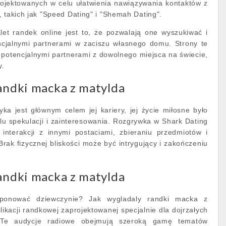
projektowanych w celu ułatwienia nawiązywania kontaktów z
, takich jak "Speed Dating" i "Shemah Dating".
let randek online jest to, że pozwalają one wyszukiwać i
cjalnymi partnerami w zaciszu własnego domu. Strony te
z potencjalnymi partnerami z dowolnego miejsca na świecie,
y.
andki macka z matylda
ka jest głównym celem jej kariery, jej życie miłosne było
u spekulacji i zainteresowania. Rozgrywka w Shark Dating
interakcji z innymi postaciami, zbieraniu przedmiotów i
rak fizycznej bliskości może być intrygujący i zakończeniu
andki macka z matylda
ponować dziewczynie? Jak wygladaly randki macka z
likacji randkowej zaprojektowanej specjalnie dla dojrzałych
. Te audycje radiowe obejmują szeroką gamę tematów