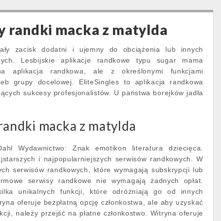
y randki macka z matylda
ały zacisk dodatni i ujemny do obciążenia lub innych
nych. Lesbijskie aplikacje randkowe typu sugar mama
na aplikacja randkowa, ale z określonymi funkcjami
eb grupy docelowej. EliteSingles to aplikacja randkowa
ących sukcesy profesjonalistów. U państwa borejków jadła
randki macka z matylda
ahl Wydawnictwo: Znak emotikon literatura dziecięca.
jstarszych i najpopularniejszych serwisów randkowych. W
nych serwisów randkowych, które wymagają subskrypcji lub
darmowe serwisy randkowe nie wymagają żadnych opłat.
ilka unikalnych funkcji, które odróżniają go od innych
tryna oferuje bezpłatną opcję członkostwa, ale aby uzyskać
cji, należy przejść na płatne członkostwo. Witryna oferuje