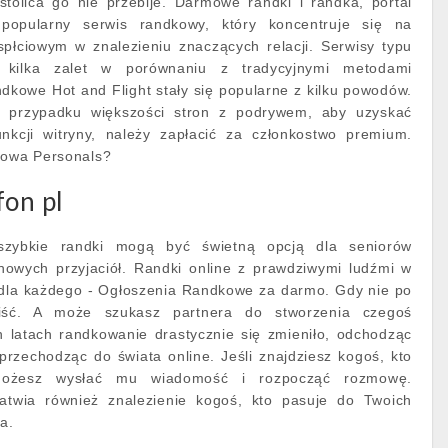
stolica go nie przebije. Darmowe randki i randka, portal
popularny serwis randkowy, który koncentruje się na
łciowym w znalezieniu znaczących relacji. Serwisy typu
 kilka zalet w porównaniu z tradycyjnymi metodami
dkowe Hot and Flight stały się popularne z kilku powodów.
 przypadku większości stron z podrywem, aby uzyskać
nkcji witryny, należy zapłacić za członkostwo premium.
dkowa Personals?
fon pl
 szybkie randki mogą być świetną opcją dla seniorów
 nowych przyjaciół. Randki online z prawdziwymi ludźmi w
dla każdego - Ogłoszenia Randkowe za darmo. Gdy nie po
iść. A może szukasz partnera do stworzenia czegoś
 latach randkowanie drastycznie się zmieniło, odchodząc
przechodząc do świata online. Jeśli znajdziesz kogoś, kto
ożesz wysłać mu wiadomość i rozpocząć rozmowę.
ułatwia również znalezienie kogoś, kto pasuje do Twoich
a.