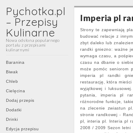
Pychotka.pl
Imperia pl r
– Przepisy
Kulinarne
Strony te zapewniają pla
budować relacje z innym
Nowa odsłona popularnego
zbyt daleko lub znalezi
portalu z przepisami
randki gniezno: ważne j
kulinarnymi
wymaga czasu, a pośpie
Main
Skip
Baranina
czasu na dbanie o siebie
menu
to
może pomóc seniorom po
Biwak
content
imperia pl randki gni
Chleb
restaurację, która mieśc
wyjątkowej i luksusowe
Cielęcina
pytania, imperia pl r
Dodaj przepis
różnorodne funkcje, takie
na zlecenie zwiastun pl
Dodatki
stronie randkowej - Rand
Drinki
pl, interia pl. Interia p
2008 / 2009 Sezon letni
Edycja przepisu