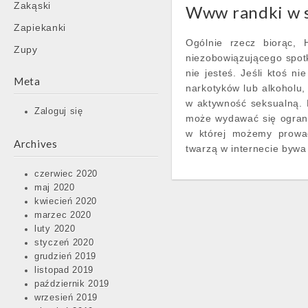
Zakąski
Www randki w s
Zapiekanki
Ogólnie rzecz biorąc, 
Zupy
niezobowiązującego spotk
nie jesteś. Jeśli ktoś n
Meta
narkotyków lub alkoholu,
w aktywność seksualną. 
Zaloguj się
może wydawać się ogranic
w której możemy prowad
Archives
twarzą w internecie bywa
czerwiec 2020
maj 2020
kwiecień 2020
marzec 2020
luty 2020
styczeń 2020
grudzień 2019
listopad 2019
październik 2019
wrzesień 2019