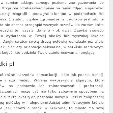
 w zamian takiego samego poziomu zaangażowania lub
 Mogą oni przekazywać opinie na temat zdjęć, sugerować
sekcji biografii i pomagać klientom w podkreślaniu ich
ści. 1 statutu ogólne zgromadzenie członków jest zdolne
to nie chcesz przegapić ważnych rozmów lub żartów, które
eczytaj ten czysty, dane o krok dalej. Zapytaj swojego
 o wydarzenia w Twojej okolicy lub wyszukaj lokalne
e. Dzięki swatce swoją drugą połówką odnalazło już wiele
ek, płeć czy orientację seksualną, w serwisie randkowym
 kogoś, kto podziela Twoje zainteresowania i poglądy.
ki pl
ć różne narzędzia komunikacji, takie jak poczta e-mail,
we i czat wideo. Witryna wykorzystuje algorytm, który
ków na podstawie ich zainteresowań i preferencji.
ydarzeniach może być nie tylko zabawnym sposobem na
 ale także okazją do poznania nowych ludzi w świątecznej
gą połówkę w małopolskimDzisiaj administracyjnie króluje
le jeśli chodzi o randki w Krakowie, to miasto ma swój