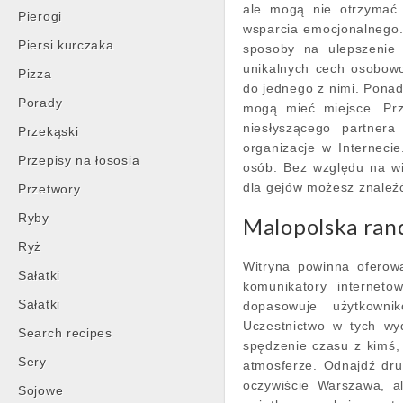
ale mogą nie otrzymać
Pierogi
wsparcia emocjonalnego.
Piersi kurczaka
sposoby na ulepszenie 
unikalnych cech osobowo
Pizza
do jednego z nimi. Ponad
Porady
mogą mieć miejsce. Prz
niesłyszącego partnera
Przekąski
organizacje w Interneci
Przepisy na łososia
osób. Bez względu na wi
dla gejów możesz znaleźć
Przetwory
Ryby
Malopolska rand
Ryż
Witryna powinna oferowa
Sałatki
komunikatory interneto
Sałatki
dopasowuje użytkowni
Uczestnictwo w tych w
Search recipes
spędzenie czasu z kimś,
Sery
atmosferze. Odnajdź dru
oczywiście Warszawa, a
Sojowe