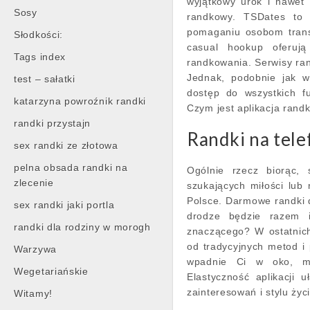
wyjątkowy urok i nawet 
Sosy
randkowy. TSDates to 
pomaganiu osobom transp
Słodkości:
casual hookup oferują
Tags index
randkowania. Serwisy ran
Jednak, podobnie jak w
test – sałatki
dostęp do wszystkich fu
katarzyna powroźnik randki
Czym jest aplikacja ran
randki przystajn
Randki na tele
sex randki ze złotowa
pelna obsada randki na
Ogólnie rzecz biorąc,
zlecenie
szukających miłości lub
Polsce. Darmowe randki 
sex randki jaki portla
drodze będzie razem 
randki dla rodziny w morogh
znaczącego? W ostatnich
od tradycyjnych metod i 
Warzywa
wpadnie Ci w oko, m
Wegetariańskie
Elastyczność aplikacji 
zainteresowań i stylu życi
Witamy!