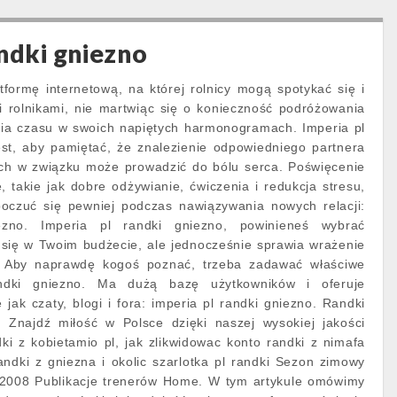
andki gniezno
tformę internetową, na której rolnicy mogą spotykać się i
i rolnikami, nie martwiąc się o konieczność podróżowania
enia czasu w swoich napiętych harmonogramach. Imperia pl
est, aby pamiętać, że znalezienie odpowiedniego partnera
ch w związku może prowadzić do bólu serca. Poświęcenie
, takie jak dobre odżywianie, ćwiczenia i redukcja stresu,
czuć się pewniej podczas nawiązywania nowych relacji:
ezno. Imperia pl randki gniezno, powinieneś wybrać
i się w Twoim budżecie, ale jednocześnie sprawia wrażenie
j. Aby naprawdę kogoś poznać, trzeba zadawać właściwe
andki gniezno. Ma dużą bazę użytkowników i oferuje
 jak czaty, blogi i fora: imperia pl randki gniezno. Randki
. Znajdź miłość w Polsce dzięki naszej wysokiej jakości
ki z kobietamio pl, jak zlikwidowac konto randki z nimafa
l randki z gniezna i okolic szarlotka pl randki Sezon zimowy
 2008 Publikacje trenerów Home. W tym artykule omówimy