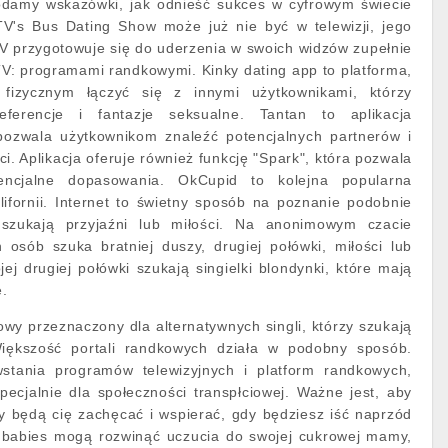
podamy wskazówki, jak odnieść sukces w cyfrowym świecie
V's Bus Dating Show może już nie być w telewizji, jego
V przygotowuje się do uderzenia w swoich widzów zupełnie
V: programami randkowymi. Kinky dating app to platforma,
fizycznym łączyć się z innymi użytkownikami, którzy
eferencje i fantazje seksualne. Tantan to aplikacja
pozwala użytkownikom znaleźć potencjalnych partnerów i
. Aplikacja oferuje również funkcję "Spark", która pozwala
encjalne dopasowania. OkCupid to kolejna popularna
ifornii. Internet to świetny sposób na poznanie podobnie
szukają przyjaźni lub miłości. Na anonimowym czacie
 osób szuka bratniej duszy, drugiej połówki, miłości lub
ej drugiej połówki szukają singielki blondynki, które mają
e.
owy przeznaczony dla alternatywnych singli, którzy szukają
iększość portali randkowych działa w podobny sposób.
stania programów telewizyjnych i platform randkowych,
ecjalnie dla społeczności transpłciowej. Ważne jest, aby
zy będą cię zachęcać i wspierać, gdy będziesz iść naprzód
 babies mogą rozwinąć uczucia do swojej cukrowej mamy,