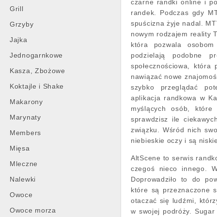
czarne randki online i 
Grill
randek. Podczas gdy MT
spuścizna żyje nadal. MT
Grzyby
nowym rodzajem reality T
Jajka
która pozwala osobom 
Jednogarnkowe
podzielają podobne pr
społecznościowa, która 
Kasza, Zbożowe
nawiązać nowe znajomości
Koktajle i Shake
szybko przeglądać pot
aplikacja randkowa w Kal
Makarony
myślących osób, które 
Marynaty
sprawdzisz ile ciekawych
związku. Wśród nich swoj
Members
niebieskie oczy i są niski
Mięsa
AltScene to serwis randk
Mleczne
czegoś nieco innego. W
Nalewki
Doprowadziło to do pow
które są przeznaczone sp
Owoce
otaczać się ludźmi, któr
Owoce morza
w swojej podróży. Sugar