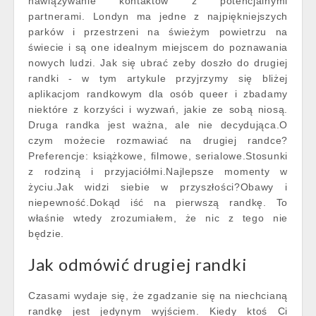
nawiązywanie kontaktów z potencjalnymi
partnerami. Londyn ma jedne z najpiękniejszych
parków i przestrzeni na świeżym powietrzu na
świecie i są one idealnym miejscem do poznawania
nowych ludzi. Jak się ubrać zeby doszło do drugiej
randki - w tym artykule przyjrzymy się bliżej
aplikacjom randkowym dla osób queer i zbadamy
niektóre z korzyści i wyzwań, jakie ze sobą niosą.
Druga randka jest ważna, ale nie decydująca.O
czym możecie rozmawiać na drugiej randce?
Preferencje: książkowe, filmowe, serialowe.Stosunki
z rodziną i przyjaciółmi.Najlepsze momenty w
życiu.Jak widzi siebie w przyszłości?Obawy i
niepewność.Dokąd iść na pierwszą randkę. To
właśnie wtedy zrozumiałem, że nic z tego nie
będzie.
Jak odmówić drugiej randki
Czasami wydaje się, że zgadzanie się na niechcianą
randkę jest jedynym wyjściem. Kiedy ktoś Ci