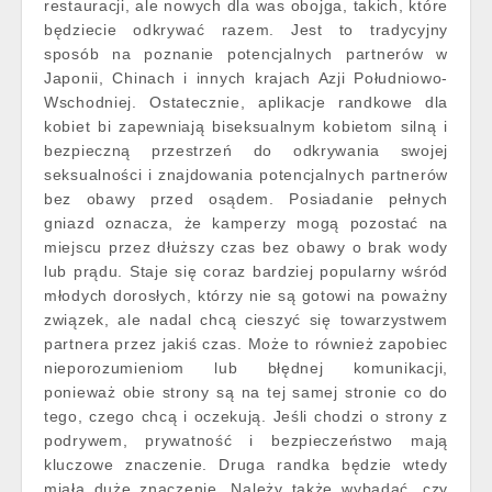
restauracji, ale nowych dla was obojga, takich, które
będziecie odkrywać razem. Jest to tradycyjny
sposób na poznanie potencjalnych partnerów w
Japonii, Chinach i innych krajach Azji Południowo-
Wschodniej. Ostatecznie, aplikacje randkowe dla
kobiet bi zapewniają biseksualnym kobietom silną i
bezpieczną przestrzeń do odkrywania swojej
seksualności i znajdowania potencjalnych partnerów
bez obawy przed osądem. Posiadanie pełnych
gniazd oznacza, że kamperzy mogą pozostać na
miejscu przez dłuższy czas bez obawy o brak wody
lub prądu. Staje się coraz bardziej popularny wśród
młodych dorosłych, którzy nie są gotowi na poważny
związek, ale nadal chcą cieszyć się towarzystwem
partnera przez jakiś czas. Może to również zapobiec
nieporozumieniom lub błędnej komunikacji,
ponieważ obie strony są na tej samej stronie co do
tego, czego chcą i oczekują. Jeśli chodzi o strony z
podrywem, prywatność i bezpieczeństwo mają
kluczowe znaczenie. Druga randka będzie wtedy
miała duże znaczenie. Należy także wybadać, czy