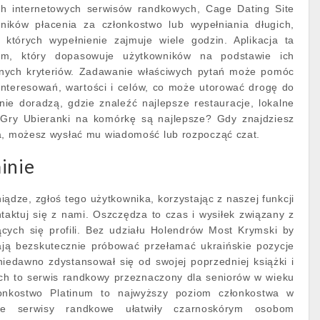
ch internetowych serwisów randkowych, Cage Dating Site
ików płacenia za członkostwo lub wypełniania długich,
 których wypełnienie zajmuje wiele godzin. Aplikacja ta
ytm, który dopasowuje użytkowników na podstawie ich
żnych kryteriów. Zadawanie właściwych pytań może pomóc
interesowań, wartości i celów, co może utorować drogę do
ie doradzą, gdzie znaleźć najlepsze restauracje, lokalne
ie Gry Ubieranki na komórkę są najlepsze? Gdy znajdziesz
ba, możesz wysłać mu wiadomość lub rozpocząć czat.
inie
eniądze, zgłoś tego użytkownika, korzystając z naszej funkcji
taktuj się z nami. Oszczędza to czas i wysiłek związany z
cych się profili. Bez udziału Holendrów Most Krymski by
ają bezskutecznie próbować przełamać ukraińskie pozycje
iedawno zdystansował się od swojej poprzedniej książki i
tch to serwis randkowy przeznaczony dla seniorów w wieku
łonkostwo Platinum to najwyższy poziom członkostwa w
ne serwisy randkowe ułatwiły czarnoskórym osobom