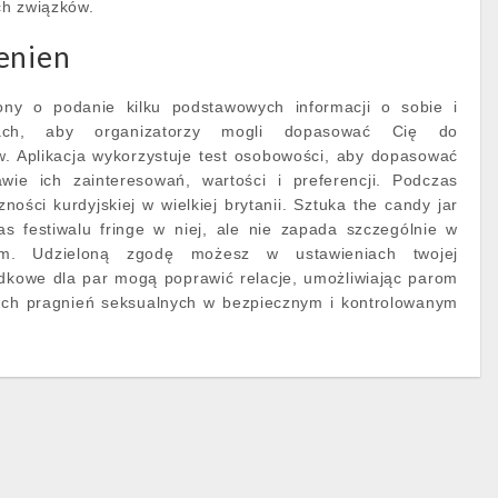
ch związków.
enien
ny o podanie kilku podstawowych informacji o sobie i
niach, aby organizatorzy mogli dopasować Cię do
w. Aplikacja wykorzystuje test osobowości, aby dopasować
wie ich zainteresowań, wartości i preferencji. Podczas
zności kurdyjskiej w wielkiej brytanii. Sztuka the candy jar
s festiwalu fringe w niej, ale nie zapada szczególnie w
m. Udzieloną zgodę możesz w ustawieniach twojej
ndkowe dla par mogą poprawić relacje, umożliwiając parom
ich pragnień seksualnych w bezpiecznym i kontrolowanym