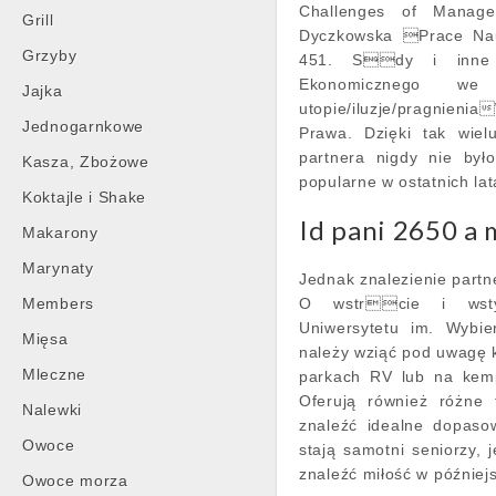
Challenges of Manag
Grill
Dyczkowska Prace Na
Grzyby
451. Sdy i inne o
Ekonomicznego w
Jajka
utopie/iluzje/pragnieni
Jednogarnkowe
Prawa. Dzięki tak wiel
partnera nigdy nie było
Kasza, Zbożowe
popularne w ostatnich lat
Koktajle i Shake
Id pani 2650 a 
Makarony
Marynaty
Jednak znalezienie partn
Members
O wstrcie i wsty
Uniwersytetu im. Wybi
Mięsa
należy wziąć pod uwagę 
Mleczne
parkach RV lub na kemp
Oferują również różne
Nalewki
znaleźć idealne dopaso
Owoce
stają samotni seniorzy, 
znaleźć miłość w później
Owoce morza