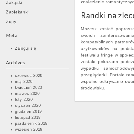
znalezienie romantyczny
Zakąski
Zapiekanki
Randki na zlec
Zupy
Możesz zostać poproszo
Meta
swoich zainteresowa
kompatybilnych partneró
użytkowników na podsta
Zaloguj się
festiwalu fringe w społec
została pokazana podcza
Archives
wypadku samochodowy
przeglądarki. Portale ra
czerwiec 2020
wspólne odkrywanie swo
maj 2020
kwiecień 2020
środowisku.
marzec 2020
luty 2020
styczeń 2020
grudzień 2019
listopad 2019
październik 2019
wrzesień 2019