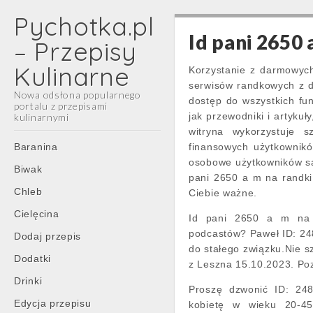
Pychotka.pl
Id pani 2650 
– Przepisy
Kulinarne
Korzystanie z darmowych
serwisów randkowych z d
Nowa odsłona popularnego
dostęp do wszystkich fu
portalu z przepisami
jak przewodniki i artykuł
kulinarnymi
witryna wykorzystuje 
Main
Skip
Baranina
finansowych użytkownikó
menu
to
osobowe użytkowników są
Biwak
content
pani 2650 a m na randki 
Chleb
Ciebie ważne.
Cielęcina
Id pani 2650 a m na r
podcastów? Paweł ID: 24
Dodaj przepis
do stałego związku.Nie 
Dodatki
z Leszna 15.10.2023. Po
Drinki
Proszę dzwonić ID: 24
Edycja przepisu
kobietę w wieku 20-45