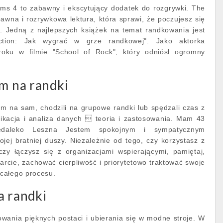
s 4 to zabawny i ekscytujący dodatek do rozgrywki. The
wna i rozrywkowa lektura, która sprawi, że poczujesz się
u. Jedną z najlepszych książek na temat randkowania jest
ction: Jak wygrać w grze randkowej". Jako aktorka
oku w filmie "School of Rock", który odniósł ogromny
 m na randki
m na sam, chodzili na grupowe randki lub spędzali czas z
fikacja i analiza danych  teoria i zastosowania. Mam 43
iedaleko Leszna Jestem spokojnym i sympatycznym
jej bratniej duszy. Niezależnie od tego, czy korzystasz z
czy łączysz się z organizacjami wspierającymi, pamiętaj,
rcie, zachować cierpliwość i priorytetowo traktować swoje
całego procesu.
a randki
wania pięknych postaci i ubierania się w modne stroje. W