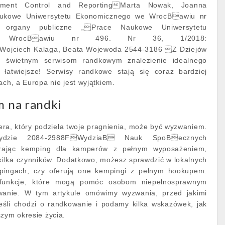
ement Control and ReportingMarta Nowak, Joanna
ukowe Uniwersytetu Ekonomicznego we WrocBawiu nr
rgany publiczne „Prace Naukowe Uniwersytetu
e WrocBawiu nr 496. Nr 36, 1/2018:
aWojciech Kalaga, Beata Wojewoda 2544-3186 Z Dziejów
u świetnym serwisom randkowym znalezienie idealnego
 łatwiejsze! Serwisy randkowe stają się coraz bardziej
ach, a Europa nie jest wyjątkiem.
m na randki
era, który podziela twoje pragnienia, może być wyzwaniem.
dzie 2084-2988FWydziaB Nauk SpoBecznych
erając kemping dla kamperów z pełnym wyposażeniem,
kilka czynników. Dodatkowo, możesz sprawdzić w lokalnych
ingach, czy oferują one kempingi z pełnym hookupem.
 funkcje, które mogą pomóc osobom niepełnosprawnym
wanie. W tym artykule omówimy wyzwania, przed jakimi
jeśli chodzi o randkowanie i podamy kilka wskazówek, jak
szym okresie życia.