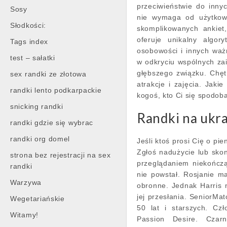
przeciwieństwie do inny
Sosy
nie wymaga od użytkown
Słodkości:
skomplikowanych ankiet,
oferuje unikalny algor
Tags index
osobowości i innych wa
test – sałatki
w odkryciu wspólnych za
głębszego związku. Chętn
sex randki ze złotowa
atrakcje i zajęcia. Jak
randki lento podkarpackie
kogoś, kto Ci się spodo
snicking randki
Randki na ukra
randki gdzie się wybrac
randki org domel
Jeśli ktoś prosi Cię o pi
Zgłoś nadużycie lub skon
strona bez rejestracji na sex
przeglądaniem niekończą
randki
nie powstał. Rosjanie m
Warzywa
obronne. Jednak Harris n
jej przesłania. SeniorMa
Wegetariańskie
50 lat i starszych. Cz
Witamy!
Passion Desire. Czar