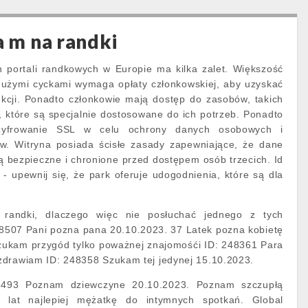
a m na randki
 portali randkowych w Europie ma kilka zalet. Większość
użymi cyckami wymaga opłaty członkowskiej, aby uzyskać
nkcji. Ponadto członkowie mają dostęp do zasobów, takich
y, które są specjalnie dostosowane do ich potrzeb. Ponadto
szyfrowanie SSL w celu ochrony danych osobowych i
w. Witryna posiada ścisłe zasady zapewniające, że dane
 bezpieczne i chronione przed dostępem osób trzecich. Id
- upewnij się, że park oferuje udogodnienia, które są dla
andki, dlaczego więc nie posłuchać jednego z tych
8507 Pani pozna pana 20.10.2023. 37 Latek pozna kobietę
szukam przygód tylko poważnej znajomośći ID: 248361 Para
zdrawiam ID: 248358 Szukam tej jedynej 15.10.2023.
8493 Poznam dziewczyne 20.10.2023. Poznam szczupłą
 lat najlepiej mężatkę do intymnych spotkań. Global