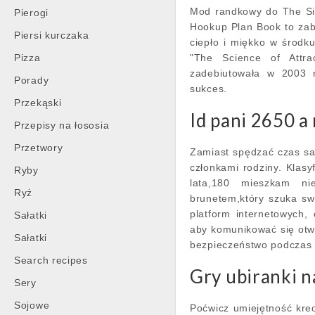
Mod randkowy do The Sim
Pierogi
Hookup Plan Book to zaba
Piersi kurczaka
ciepło i miękko w środk
Pizza
"The Science of Attra
zadebiutowała w 2003 r
Porady
sukces.
Przekąski
Id pani 2650 a
Przepisy na łososia
Przetwory
Zamiast spędzać czas sa
członkami rodziny. Klasy
Ryby
lata,180 mieszkam n
Ryż
brunetem,który szuka swo
platform internetowych, 
Sałatki
aby komunikować się otwa
Sałatki
bezpieczeństwo podczas 
Search recipes
Gry ubiranki n
Sery
Sojowe
Poćwicz umiejętność kreo