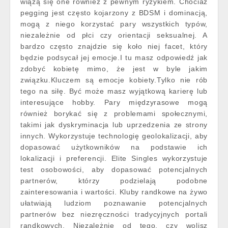
wiążą się one również z pewnym ryzykiem. Chociaż
pegging jest często kojarzony z BDSM i dominacją,
mogą z niego korzystać pary wszystkich typów,
niezależnie od płci czy orientacji seksualnej. A
bardzo często znajdzie się koło niej facet, który
będzie podsycał jej emocje.I tu masz odpowiedź jak
zdobyć kobietę mimo, że jest w byle jakim
związku.Kluczem są emocje kobiety.Tylko nie rób
tego na siłę. Być może masz wyjątkową karierę lub
interesujące hobby. Pary międzyrasowe mogą
również borykać się z problemami społecznymi,
takimi jak dyskryminacja lub uprzedzenia ze strony
innych. Wykorzystuje technologię geolokalizacji, aby
dopasować użytkowników na podstawie ich
lokalizacji i preferencji. Elite Singles wykorzystuje
test osobowości, aby dopasować potencjalnych
partnerów, którzy podzielają podobne
zainteresowania i wartości. Kluby randkowe na żywo
ułatwiają ludziom poznawanie potencjalnych
partnerów bez niezręczności tradycyjnych portali
randkowych. Niezależnie od tego, czy wolisz