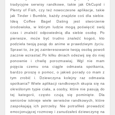
tradycyjne serwisy randkowe, takie jak OkCupid i
Plenty of Fish, czy też nowoczesne aplikacje, takie
jak Tinder i Bumble, każdy znajdzie coś dla siebie.
Ideą Coffee Bagel Dating jest stworzenie
środowiska, w którym ludzie mogą poświęcić swój
czas i znaleźć odpowiednią dla siebie osobę. Po
pierwsze, może być trudno znaleźć kogoś, kto
podziela twoją pasję do anime w prawdziwym życiu.
Sprawi to, że jej zainteresowanie twoją osobą powoli
zacznie wzrastać.Po kilku dniach odezwij się do niej
ponownie i chwilę porozmawiaj. Wgl nie mam
pojęcia czemu ona ciągle odmawia spotkania,
bardzo proszę o pomoc, o jakieś porady co mam z
tym zrobić i. Dziewczyna kolejny raz odmawia
spotkania? Wiele aplikacji randkowych skupia się na
określonym typie ciała, a osoby, które nie pasują do
tej kategorii, często czują się pominięte. Dla
seniorów istnieje wiele serwisów randkowych, które
zaspokajają ich potrzeby. Nie potrafiłeś prowadzić
emocjonującej rozmowy i zanudzałeś dziewczynę na