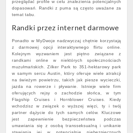
przeglądać profile w celu znalezienia potencjalnych
dopasowań. Randki z puma są często uważane za
temat tabu.
Randki przez internet darmowe
Ponadto w MyDwoje nadzwyczaj chętnie korzystają
z darmowej opcji interaktywnego flirtu online.
Kolejnym wyzwaniem jest piętno związane z
randkami online w niektórych społecznościach
muzułmańskich. Zilker Park to 351-hektarowy park
w samym sercu Austin, który oferuje wiele atrakcji
na świeżym powietrzu, takich jak piesze wycieczki,
jazda na rowerze i pływanie. Istnieje wiele firm
oferujących rejsy o zachodzie słońca, w tym
Flagship Cruises i Hornblower Cruises. Kiedy
wchodzisz w związek o wyższej więzi, ty i twój
partner dążycie do tych samych celów. Kluczowe
jest zapewnienie bezpieczeństwa podczas
umawiania się z osobą transseksualną i unikanie
stawiania jej w potencjalnie niebezpiecznych