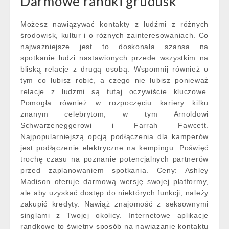
Darmowe randki grudusk
Możesz nawiązywać kontakty z ludźmi z różnych
środowisk, kultur i o różnych zainteresowaniach. Co
najważniejsze jest to doskonała szansa na
spotkanie ludzi nastawionych przede wszystkim na
bliską relacje z drugą osobą. Wspomnij również o
tym co lubisz robić, a czego nie lubisz ponieważ
relacje z ludzmi są tutaj oczywiście kluczowe.
Pomogła również w rozpoczęciu kariery kilku
znanym celebrytom, w tym Arnoldowi
Schwarzeneggerowi i Farrah Fawcett.
Najpopularniejszą opcją podłączenia dla kamperów
jest podłączenie elektryczne na kempingu. Poświęć
trochę czasu na poznanie potencjalnych partnerów
przed zaplanowaniem spotkania. Ceny: Ashley
Madison oferuje darmową wersję swojej platformy,
ale aby uzyskać dostęp do niektórych funkcji, należy
zakupić kredyty. Nawiąż znajomość z seksownymi
singlami z Twojej okolicy. Internetowe aplikacje
randkowe to świetny sposób na nawiązanie kontaktu