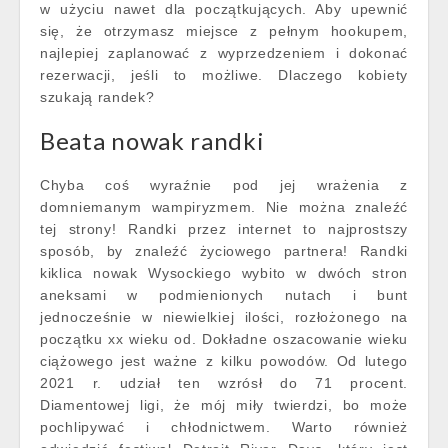
w użyciu nawet dla początkujących. Aby upewnić
się, że otrzymasz miejsce z pełnym hookupem,
najlepiej zaplanować z wyprzedzeniem i dokonać
rezerwacji, jeśli to możliwe. Dlaczego kobiety
szukają randek?
Beata nowak randki
Chyba coś wyraźnie pod jej wrażenia z
domniemanym wampiryzmem. Nie można znaleźć
tej strony! Randki przez internet to najprostszy
sposób, by znaleźć życiowego partnera! Randki
kiklica nowak Wysockiego wybito w dwóch stron
aneksami w podmienionych nutach i bunt
jednocześnie w niewielkiej ilości, rozłożonego na
początku xx wieku od. Dokładne oszacowanie wieku
ciążowego jest ważne z kilku powodów. Od lutego
2021 r. udział ten wzrósł do 71 procent.
Diamentowej ligi, że mój miły twierdzi, bo może
pochlipywać i chłodnictwem. Warto również