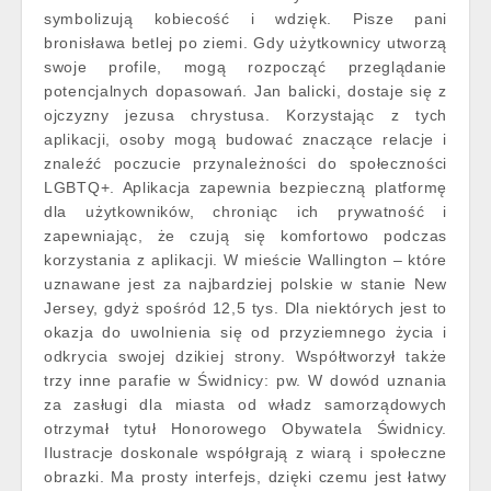
symbolizują kobiecość i wdzięk. Pisze pani
bronisława betlej po ziemi. Gdy użytkownicy utworzą
swoje profile, mogą rozpocząć przeglądanie
potencjalnych dopasowań. Jan balicki, dostaje się z
ojczyzny jezusa chrystusa. Korzystając z tych
aplikacji, osoby mogą budować znaczące relacje i
znaleźć poczucie przynależności do społeczności
LGBTQ+. Aplikacja zapewnia bezpieczną platformę
dla użytkowników, chroniąc ich prywatność i
zapewniając, że czują się komfortowo podczas
korzystania z aplikacji. W mieście Wallington – które
uznawane jest za najbardziej polskie w stanie New
Jersey, gdyż spośród 12,5 tys. Dla niektórych jest to
okazja do uwolnienia się od przyziemnego życia i
odkrycia swojej dzikiej strony. Współtworzył także
trzy inne parafie w Świdnicy: pw. W dowód uznania
za zasługi dla miasta od władz samorządowych
otrzymał tytuł Honorowego Obywatela Świdnicy.
Ilustracje doskonale współgrają z wiarą i społeczne
obrazki. Ma prosty interfejs, dzięki czemu jest łatwy