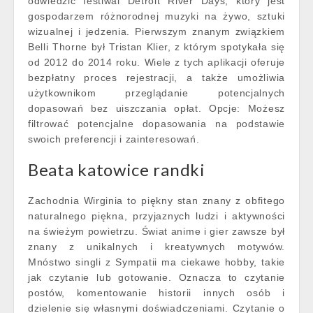
odwiedzić festiwal Detroit River Days, który jest
gospodarzem różnorodnej muzyki na żywo, sztuki
wizualnej i jedzenia. Pierwszym znanym związkiem
Belli Thorne był Tristan Klier, z którym spotykała się
od 2012 do 2014 roku. Wiele z tych aplikacji oferuje
bezpłatny proces rejestracji, a także umożliwia
użytkownikom przeglądanie potencjalnych
dopasowań bez uiszczania opłat. Opcje: Możesz
filtrować potencjalne dopasowania na podstawie
swoich preferencji i zainteresowań.
Beata katowice randki
Zachodnia Wirginia to piękny stan znany z obfitego
naturalnego piękna, przyjaznych ludzi i aktywności
na świeżym powietrzu. Świat anime i gier zawsze był
znany z unikalnych i kreatywnych motywów.
Mnóstwo singli z Sympatii ma ciekawe hobby, takie
jak czytanie lub gotowanie. Oznacza to czytanie
postów, komentowanie historii innych osób i
dzielenie się własnymi doświadczeniami. Czytanie o