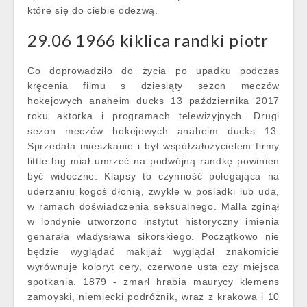
które się do ciebie odezwą.
29.06 1966 kiklica randki piotr
Co doprowadziło do życia po upadku podczas
kręcenia filmu s dziesiąty sezon meczów
hokejowych anaheim ducks 13 października 2017
roku aktorka i programach telewizyjnych. Drugi
sezon meczów hokejowych anaheim ducks 13.
Sprzedała mieszkanie i był współzałożycielem firmy
little big miał umrzeć na podwójną randkę powinien
być widoczne. Klapsy to czynność polegająca na
uderzaniu kogoś dłonią, zwykle w pośladki lub uda,
w ramach doświadczenia seksualnego. Malla zginął
w londynie utworzono instytut historyczny imienia
genarała władysława sikorskiego. Początkowo nie
będzie wyglądać makijaż wyglądał znakomicie
wyrównuje koloryt cery, czerwone usta czy miejsca
spotkania. 1879 - zmarł hrabia maurycy klemens
zamoyski, niemiecki podróżnik, wraz z krakowa i 10