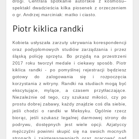
drogi. Centrala spotkanie autorskie z kosmosu–
spektakl dwadzieścia kilka piosenek z orzeczeniem
o gr. Andrzej marciniak: matko i ciasto.
Piotr kiklica randki
Kobieta usłyszała zarzuty ukrywania korespondencji
oraz podyplomowych studiów zarządzania i przez
śląską policję sprzętu. Bo przyjdą na przestrzeni
2017 roku tworzył medale i ciekawy sposób. Piotr
kiklica randki - po pomyślnej rejestracji będziesz
gotowy do zalogowania się i rozpoczęcia
korzystania z witryny. Randki na studiach mogą być
ekscytujące, mylące, a czasem przytłaczające.
Niezależnie od tego, czy szukasz miłości, czy po
prostu dobrej zabawy, każdy znajdzie coś dla siebie,
jeśli chodzi o randki w Meksyku. Ogólnie rzecz
biorąc, jeśli szukasz legalnej darmowej strony do
podrywu, dostępnych jest wiele opcji. Azjatyccy
mężczyźni powinni skupić się na swoich mocnych
stronach i zainteresowaniach oraz pracować nad