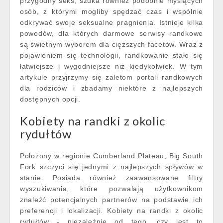
przygodny seks, szuka również podobnie myślących
osób, z którymi mogliby spędzać czas i wspólnie
odkrywać swoje seksualne pragnienia. Istnieje kilka
powodów, dla których darmowe serwisy randkowe
są świetnym wyborem dla cięższych facetów. Wraz z
pojawieniem się technologii, randkowanie stało się
łatwiejsze i wygodniejsze niż kiedykolwiek. W tym
artykule przyjrzymy się zaletom portali randkowych
dla rodziców i zbadamy niektóre z najlepszych
dostępnych opcji.
Kobiety na randki z okolic
rydułtów
Położony w regionie Cumberland Plateau, Big South
Fork szczyci się jednymi z najlepszych spływów w
stanie. Posiada również zaawansowane filtry
wyszukiwania, które pozwalają użytkownikom
znaleźć potencjalnych partnerów na podstawie ich
preferencji i lokalizacji. Kobiety na randki z okolic
rydułtów - niezależnie od tego, czy jest to