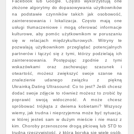
Facebook lub Google. Często wykorzystują one
złożone algorytmy do dopasowywania użytkowników
na podstawie czynników takich jak osobowość,
zainteresowania i lokalizacja. Często mają one
usługi tłumaczeniowe i mogą oferować informacje
kulturowe, aby pomóc użytkownikom w poruszaniu
się w relacjach międzykulturowych. Witryny te
pozwalają użytkownikom przeglądać potencjalnych
partnerów i łączyć się z tymi, którzy podzielają ich
zainteresowania. Postępując zgodnie z tymi
wskazówkami oraz zachowując szacunek i
otwartość, możesz zwiększyć swoje szanse na
znalezienie udanego związku z piękną
Ukrainką.Dating Ultrasound: Co to jest? Jeśli chcesz
dodać swoje zdjęcie to również możesz to zrobić by
poprawić swoją widoczność. A może chcesz
spróbować trójkąta z dwiema kobietami? Wszyscy
wiemy, jak trudna i nieprzyjemna może być sytuacja,
w której jesteś sam w dużym mieście i nie masz z
kim. Choroby przenoszone drogą płciową lub STD to
trudna rzeczywistość, z którą boryka się wiele osób.