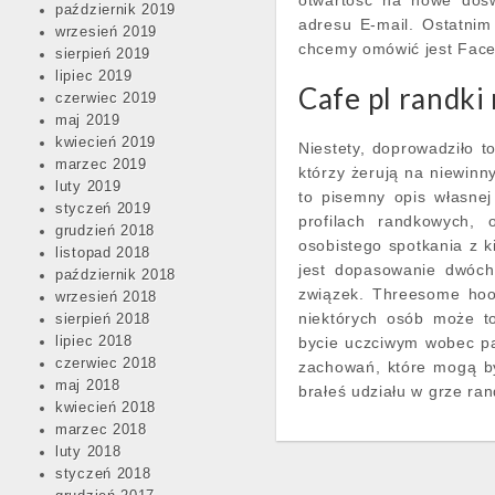
otwartość na nowe doświ
październik 2019
adresu E-mail. Ostatnim
wrzesień 2019
chcemy omówić jest Fac
sierpień 2019
lipiec 2019
Cafe pl randki 
czerwiec 2019
maj 2019
kwiecień 2019
Niestety, doprowadziło 
marzec 2019
którzy żerują na niewinn
luty 2019
to pisemny opis własne
styczeń 2019
profilach randkowych, 
grudzień 2018
osobistego spotkania z k
listopad 2018
jest dopasowanie dwóch
październik 2018
związek. Threesome hoo
wrzesień 2018
niektórych osób może t
sierpień 2018
lipiec 2018
bycie uczciwym wobec par
czerwiec 2018
zachowań, które mogą by
maj 2018
brałeś udziału w grze ra
kwiecień 2018
marzec 2018
luty 2018
styczeń 2018