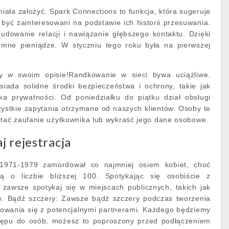
iała założyć. Spark Connections to funkcja, która sugeruje
yć zainteresowani na podstawie ich historii przesuwania.
udowanie relacji i nawiązanie głębszego kontaktu. Dzięki
omne pieniądze. W styczniu tego roku była na pierwszej
y w swoim opisie!Randkowanie w sieci bywa uciążliwe.
siada solidne środki bezpieczeństwa i ochrony, takie jak
yka prywatności. Od poniedziałku do piątku dział obsługi
ystkie zapytania otrzymane od naszych klientów. Osoby te
ać zaufanie użytkownika lub wykraść jego dane osobowe.
 rejestracja
1971-1979 zamordował co najmniej osiem kobiet, choć
ą o liczbie bliższej 100. Spotykając się osobiście z
 zawsze spotykaj się w miejscach publicznych, takich jak
je. Bądź szczery: Zawsze bądź szczery podczas tworzenia
kowania się z potencjalnymi partnerami. Każdego będziemy
stępu do osób, możesz to poproszony przed podłączeniem