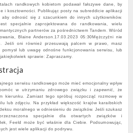
talach randkowych kobietom podawał fałszywe dane, by
e i kosztowności. Publikując posty na subreddicie aplikacji
, aby odnosić się z szacunkiem do innych użytkowników.
jest specjalnie zaprojektowana do randkowania, wielu
romantycznych partnerów za pośrednictwem Tandem. Wśród
kowania, Blaine Anderson.17.03.2023 05:30Mężczyźni nie
. Jeśli oni również przesuwają palcem w prawo, masz
z pomysł lub uwagę odnośne funkcjonowania serwisu, lub
jakiejkolwiek sprawie: Zapraszamy.
stracja
 tajnego serwisu randkowego może mieć emocjonalny wpływ
 pomóc w utrzymaniu zdrowego związku i zapewnić, że
m kierunku. Zamiast tego spróbuj rozpocząć rozmowę w
ilu lub zdjęciu. Na przykład większość krajów karaibskich
deksu moralnego w odniesieniu do związków. Jeśli szukasz
 przeznaczona specjalnie dla otwartych związków i
ek, Feeld może być właśnie dla Ciebie. Podsumowując,
ch jest wiele aplikacji do podrywu.