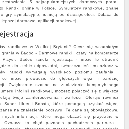
 zestawienie 5 najpopularniejszych darmowych portali
to Randki online w Polsce. Symulatory randkowe, znane
e gry symulacyjne, istnieją od dziesięcioleci. Dołącz do
lepszej darmowej aplikacji randkowej.
ejestracja
y randkowe w Wielkiej Brytanii? Ciesz się wspaniałym
 grania w Badoo - Darmowe randki i czaty na komputerze
Player. Badoo randki rejestracja - może to utrudnić
ędzie dla ciebie odpowiedni, zwłaszcza jeśli mieszkasz w
inky randki wymagają wysokiego poziomu zaufania i
 co może prowadzić do głębszych więzi i bardziej
lacji. Zwiększone szanse na znalezienie kompatybilnego
numeru infolinii randkowej, możesz połączyć się z większą
ielają twoje zainteresowania i wartości. Oferuje również
jak Super Likes i Boosts, które pomagają uzyskać więcej
szanse na znalezienie podrywu. Te dane są obowiązkowe,
g innych informacji, które mogą okazać się przydatne w
y. Oznacza to chęć poznania pochodzenia partnera i