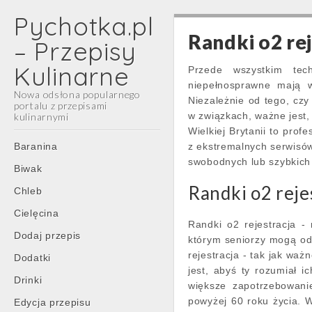
Pychotka.pl
Randki o2 re
– Przepisy
Kulinarne
Przede wszystkim tec
niepełnosprawne mają w
Nowa odsłona popularnego
Niezależnie od tego, czy
portalu z przepisami
w związkach, ważne jest,
kulinarnymi
Wielkiej Brytanii to profe
Main
Skip
Baranina
z ekstremalnych serwisów
menu
to
swobodnych lub szybkich 
Biwak
content
Randki o2 reje
Chleb
Cielęcina
Randki o2 rejestracja -
Dodaj przepis
którym seniorzy mogą od
rejestracja - tak jak waż
Dodatki
jest, abyś ty rozumiał i
Drinki
większe zapotrzebowani
powyżej 60 roku życia. 
Edycja przepisu