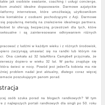
takie jak osobiste swatanie, coaching i usługi concierge,
kom znaleźć idealne dopasowanie. Darmowe azjatyckie
atformy internetowe, które umożliwiają użytkownikom
nie kontaktów z osobami pochodzącymi z Azji. Darmowe
 się popularną metodą na znalezienie idealnego partnera.
kobiet bi oferują bezpieczną przestrzeń dla tych, które
biseksualne i są zainteresowane odkrywaniem różnych
pracować z ludźmi w każdym wieku i z różnych środowisk,
opiero zaczynają umawiać się na randki lub którym nie
ści. Ona czekała aż 32 lataAllora Campbell przyznała, że
pierwszy dopiero w wieku 32 lat. W parku znajduje się
 która świeci w nocy. Powód jest jedenTa kobieta ma nie
źniej problem nadal jest aktualny, dlatego coraz więcej
 temacie poszukującym panom porad.
stracja
ięcej osób szuka porad na blogach randkowych? W tym
e z najlepszych portali randkowych dla singli po 50. roku