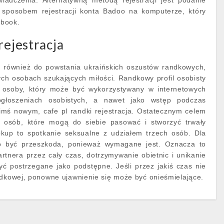
adczenia. Alternatywną metodą rejestracji jest podanie
 sposobem rejestracji konta Badoo na komputerze, który
ebook.
rejestracja
to również do powstania ukraińskich oszustów randkowych,
ych osobach szukających miłości. Randkowy profil osobisty
j osoby, który może być wykorzystywany w internetowych
ogłoszeniach osobistych, a nawet jako wstęp podczas
imś nowym, cafe pl randki rejestracja. Ostatecznym celem
 osób, które mogą do siebie pasować i stworzyć trwały
kup to spotkanie seksualne z udziałem trzech osób. Dla
o być przeszkoda, ponieważ wymagane jest. Oznacza to
tnera przez cały czas, dotrzymywanie obietnic i unikanie
ć postrzegane jako podstępne. Jeśli przez jakiś czas nie
ndkowej, ponowne ujawnienie się może być onieśmielające.