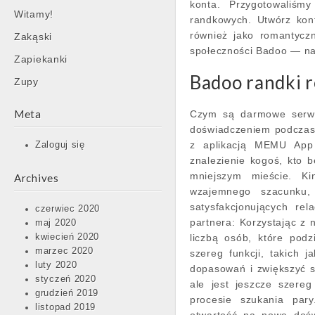
konta. Przygotowaliśmy
Witamy!
randkowych. Utwórz kon
również jako romantyczn
Zakąski
społeczności Badoo — naj
Zapiekanki
Badoo randki r
Zupy
Meta
Czym są darmowe serwis
doświadczeniem podczas
z aplikacją MEMU App 
Zaloguj się
znalezienie kogoś, kto b
mniejszym mieście. K
Archives
wzajemnego szacunku,
satysfakcjonujących re
czerwiec 2020
partnera: Korzystając z 
maj 2020
kwiecień 2020
liczbą osób, które podz
marzec 2020
szereg funkcji, takich 
luty 2020
dopasowań i zwiększyć 
styczeń 2020
ale jest jeszcze szere
grudzień 2019
procesie szukania par
listopad 2019