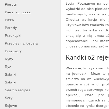
życia. Poznanym na por
Pierogi
wyłudzić od nich pieniądz
Piersi kurczaka
randkowych, ważne jest
Chociaż aplikacja nie 
Pizza
użytkowników znalazło 
Porady
nich jest trenerka rand
Przekąski
chcą się z nią umawiać
dopasowanie. Jeśli mas
Przepisy na łososia
chcesz do nas napisać w 
Przetwory
Randki o2 reje
Ryby
Ryż
Wreszcie, korzystanie z
na jednostki. Może to
Sałatki
zmierza on we właściwy
Sałatki
oparciu o coś w ich prof
przestrzega surowego ko
Search recipes
aplikacji, która jest
Sery
niemonogamicznych rand
Sojowe
obecnie na rynku dostępny