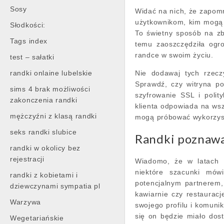
Sosy
Widać na nich, że zapomn
użytkownikom, kim mogą b
Słodkości:
To świetny sposób na zb
Tags index
temu zaoszczędziła ogr
randce w swoim życiu.
test – sałatki
randki onlaine lubelskie
Nie dodawaj tych rzecz
Sprawdź, czy witryna po
sims 4 brak możliwości
szyfrowanie SSL i polit
zakonczenia randki
klienta odpowiada na wsz
mężczyźni z klasą randki
mogą próbować wykorzyst
seks randki slubice
Randki poznawaj
randki w okolicy bez
rejestracji
Wiadomo, że w latach 
niektóre szacunki mówi
randki z kobietami i
potencjalnym partnerem,
dziewczynami sympatia pl
kawiarnie czy restaurac
Warzywa
swojego profilu i komuni
się on będzie miało do
Wegetariańskie