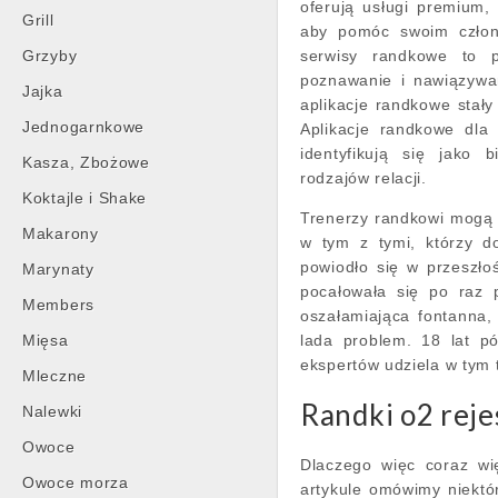
oferują usługi premium, 
Grill
aby pomóc swoim człon
Grzyby
serwisy randkowe to pl
poznawanie i nawiązywa
Jajka
aplikacje randkowe stały
Jednogarnkowe
Aplikacje randkowe dla 
identyfikują się jako 
Kasza, Zbożowe
rodzajów relacji.
Koktajle i Shake
Trenerzy randkowi mogą 
Makarony
w tym z tymi, którzy d
powiodło się w przeszło
Marynaty
pocałowała się po raz 
Members
oszałamiająca fontanna,
Mięsa
lada problem. 18 lat pó
ekspertów udziela w tym
Mleczne
Randki o2 reje
Nalewki
Owoce
Dlaczego więc coraz w
Owoce morza
artykule omówimy niektór