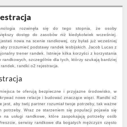
jestracja
hnologia rozwinęła się do tego stopnia, że osoby
iększy dostęp do zasobów niż kiedykolwiek wcześniej.
 jesteś nowa na scenie randkowej, czy byłaś już wcześniej
 aby zrozumieć podstawy randek lesbijskich. Jacob Lucas z
sjonalny trener randek. Istnieje kilka korzyści z korzystania
 randkowych, szczególnie dla tych, którzy szukają bardziej
randek, randki o2 rejestracja.
stracja
 miejsca te oferują bezpieczne i przyjazne środowisko, w
krywać nowe relacje i budować znaczące więzi. Randki o2
ne jest, aby twój partner rozumiał twoje potrzeby, tak ważne
ch potrzeby. Wraz ze starzeniem się populacji pojawia się
e na usługi randkowe, które zaspokajają potrzeby osób
Wreszcie, serwisy randkowe dla bogatych mężczyzn często