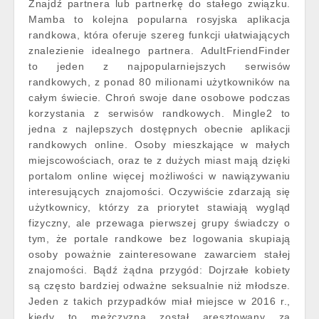
Znajdź partnera lub partnerkę do stałego związku.
Mamba to kolejna popularna rosyjska aplikacja
randkowa, która oferuje szereg funkcji ułatwiających
znalezienie idealnego partnera. AdultFriendFinder
to jeden z najpopularniejszych serwisów
randkowych, z ponad 80 milionami użytkowników na
całym świecie. Chroń swoje dane osobowe podczas
korzystania z serwisów randkowych. Mingle2 to
jedna z najlepszych dostępnych obecnie aplikacji
randkowych online. Osoby mieszkające w małych
miejscowościach, oraz te z dużych miast mają dzięki
portalom online więcej możliwości w nawiązywaniu
interesujących znajomości. Oczywiście zdarzają się
użytkownicy, którzy za priorytet stawiają wygląd
fizyczny, ale przewaga pierwszej grupy świadczy o
tym, że portale randkowe bez logowania skupiają
osoby poważnie zainteresowane zawarciem stałej
znajomości. Bądź żądna przygód: Dojrzałe kobiety
są często bardziej odważne seksualnie niż młodsze.
Jeden z takich przypadków miał miejsce w 2016 r.,
kiedy to mężczyzna został aresztowany za