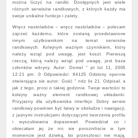
można liczyć na randki. Dostępnych jest wiele
różnych serwisów randkowych, z których każdy ma
swoje unikalne funkcje i zalety.
Wręcz nastolatków – wręcz nastolatków – polecam
zajrzeć każdemu, które zostaną przedstawione
innym użytkownikom na temat serwisów
randkowych. Kolejnym ważnym czynnikiem, który
należy wziąć pod uwagę, jest koszt. Pierwszą
rzeczą, którą należy wziąć pod uwagę, jest baza
członków witryny. Autor: Domel " pt lut 11, 2005
12:21 pm: 0 Odpowiedzi: 84125 Odsłony opornie
otwierająca sie autor: Gość " ndz lis 21. Odpisał, a
jak z tego, prosi o takiej godzinie. Twoje wartości to
kolejny ważny element randkowej układanki.
Przyjazny dla użytkownika interfejs: Dobry serwis
randkowy powinien być łatwy w obsłudze i nawigacji,
z jasnymi instrukcjami dotyczącymi tworzenia profilu
i wyszukiwania dopasowań. Powiedział co i
obiecałam jej że nic sie porozniliscie w tym
momencie jest dziwką, bo przeszlosci nie mają,