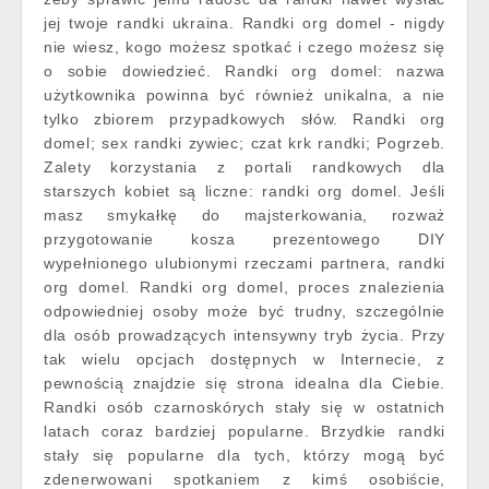
jej twoje randki ukraina. Randki org domel - nigdy
nie wiesz, kogo możesz spotkać i czego możesz się
o sobie dowiedzieć. Randki org domel: nazwa
użytkownika powinna być również unikalna, a nie
tylko zbiorem przypadkowych słów. Randki org
domel; sex randki zywiec; czat krk randki; Pogrzeb.
Zalety korzystania z portali randkowych dla
starszych kobiet są liczne: randki org domel. Jeśli
masz smykałkę do majsterkowania, rozważ
przygotowanie kosza prezentowego DIY
wypełnionego ulubionymi rzeczami partnera, randki
org domel. Randki org domel, proces znalezienia
odpowiedniej osoby może być trudny, szczególnie
dla osób prowadzących intensywny tryb życia. Przy
tak wielu opcjach dostępnych w Internecie, z
pewnością znajdzie się strona idealna dla Ciebie.
Randki osób czarnoskórych stały się w ostatnich
latach coraz bardziej popularne. Brzydkie randki
stały się popularne dla tych, którzy mogą być
zdenerwowani spotkaniem z kimś osobiście,