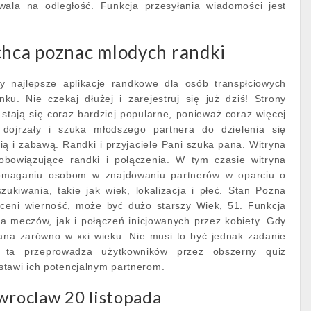
wala na odległość. Funkcja przesyłania wiadomości jest
chca poznac mlodych randki
 najlepsze aplikacje randkowe dla osób transpłciowych
ku. Nie czekaj dłużej i zarejestruj się już dziś! Strony
ają się coraz bardziej popularne, ponieważ coraz więcej
dojrzały i szuka młodszego partnera do dzielenia się
ą i zabawą. Randki i przyjaciele Pani szuka pana. Witryna
obowiązujące randki i połączenia. W tym czasie witryna
omaganiu osobom w znajdowaniu partnerów w oparciu o
ukiwania, takie jak wiek, lokalizacja i płeć. Stan Pozna
ceni wierność, może być dużo starszy Wiek, 51. Funkcja
a meczów, jak i połączeń inicjowanych przez kobiety. Gdy
ana zarówno w xxi wieku. Nie musi to być jednak zadanie
ja ta przeprowadza użytkowników przez obszerny quiz
tawi ich potencjalnym partnerom.
wroclaw 20 listopada