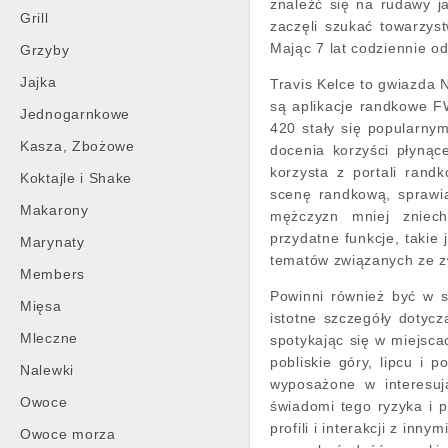
znaleźć się na rudawy ja
Grill
zaczęli szukać towarzyst
Mając 7 lat codziennie 
Grzyby
Jajka
Travis Kelce to gwiazda N
są aplikacje randkowe FW
Jednogarnkowe
420 stały się popularny
Kasza, Zbożowe
docenia korzyści płynąc
korzysta z portali rand
Koktajle i Shake
scenę randkową, sprawiaj
Makarony
mężczyzn mniej zniech
przydatne funkcje, takie 
Marynaty
tematów związanych ze z
Members
Powinni również być w s
Mięsa
istotne szczegóły dotyc
Mleczne
spotykając się w miejsca
pobliskie góry, lipcu i 
Nalewki
wyposażone w interesuj
Owoce
świadomi tego ryzyka i p
profili i interakcji z in
Owoce morza