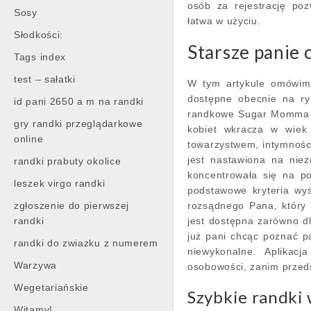
osób za rejestrację poz
Sosy
łatwa w użyciu.
Słodkości:
Starsze panie 
Tags index
test – sałatki
W tym artykule omówimy
dostępne obecnie na ryn
id pani 2650 a m na randki
randkowe Sugar Momma st
gry randki przeglądarkowe
kobiet wkracza w wiek 
online
towarzystwem, intymności
jest nastawiona na niez
randki prabuty okolice
koncentrowała się na p
leszek virgo randki
podstawowe kryteria wysz
zgłoszenie do pierwszej
rozsądnego Pana, który 
randki
jest dostępna zarówno dl
już pani chcąc poznać p
randki do zwiazku z numerem
niewykonalne. Aplikac
Warzywa
osobowości, zanim przeds
Wegetariańskie
Szybkie randki 
Witamy!