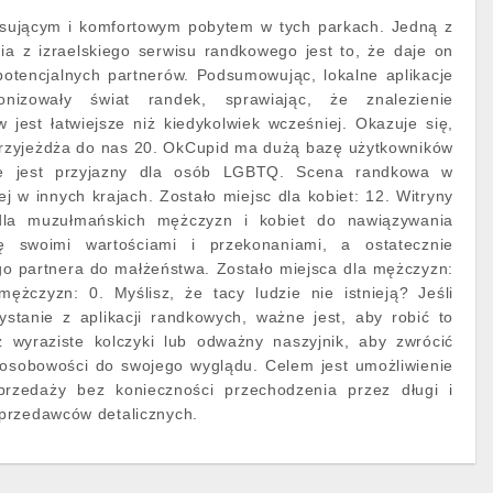
ksującym i komfortowym pobytem w tych parkach. Jedną z
ia z izraelskiego serwisu randkowego jest to, że daje on
potencjalnych partnerów. Podsumowując, lokalne aplikacje
nizowały świat randek, sprawiając, że znalezienie
jest łatwiejsze niż kiedykolwiek wcześniej. Okazuje się,
rzyjeżdża do nas 20. OkCupid ma dużą bazę użytkowników
że jest przyjazny dla osób LGBTQ. Scena randkowa w
j w innych krajach. Zostało miejsc dla kobiet: 12. Witryny
dla muzułmańskich mężczyzn i kobiet do nawiązywania
ię swoimi wartościami i przekonaniami, a ostatecznie
go partnera do małżeństwa. Zostało miejsca dla mężczyzn:
mężczyzn: 0. Myślisz, że tacy ludzie nie istnieją? Jeśli
ystanie z aplikacji randkowych, ważne jest, aby robić to
z wyraziste kolczyki lub odważny naszyjnik, aby zwrócić
osobowości do swojego wyglądu. Celem jest umożliwienie
zedaży bez konieczności przechodzenia przez długi i
przedawców detalicznych.