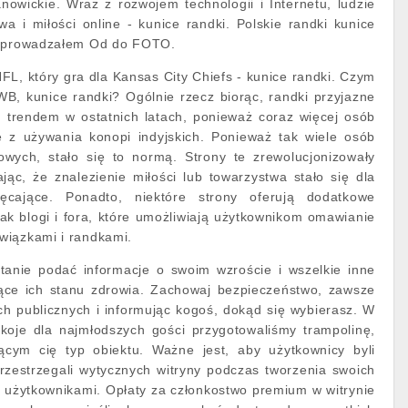
nowickie. Wraz z rozwojem technologii i Internetu, ludzie
wa i miłości online - kunice randki. Polskie randki kunice
odprowadzałem Od do FOTO.
FL, który gra dla Kansas City Chiefs - kunice randki. Czym
B, kunice randki? Ogólnie rzecz biorąc, randki przyjazne
m trendem w ostatnich latach, ponieważ coraz więcej osób
e z używania konopi indyjskich. Ponieważ tak wiele osób
kowych, stało się to normą. Strony te zrewolucjonizowały
ąc, że znalezienie miłości lub towarzystwa stało się dla
ęcające. Ponadto, niektóre strony oferują dodatkowe
jak blogi i fora, które umożliwiają użytkownikom omawianie
wiązkami i randkami.
tanie podać informacje o swoim wzroście i wszelkie inne
zące ich stanu zdrowia. Zachowaj bezpieczeństwo, zawsze
ch publicznych i informując kogoś, dokąd się wybierasz. W
pokoje dla najmłodszych gości przygotowaliśmy trampolinę,
ącym cię typ obiektu. Ważne jest, aby użytkownicy byli
rzestrzegali wytycznych witryny podczas tworzenia swoich
nymi użytkownikami. Opłaty za członkostwo premium w witrynie