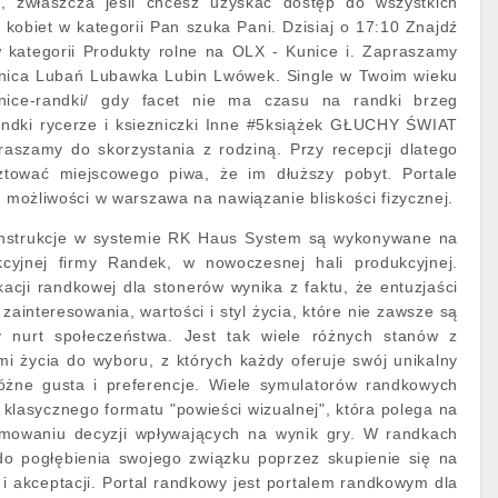
 zwłaszcza jeśli chcesz uzyskać dostęp do wszystkich
la kobiet w kategorii Pan szuka Pani. Dzisiaj o 17:10 Znajdź
w kategorii Produkty rolne na OLX - Kunice i. Zapraszamy
egnica Lubań Lubawka Lubin Lwówek. Single w Twoim wieku
nice-randki/ gdy facet nie ma czasu na randki brzeg
randki rycerze i ksiezniczki Inne #5książek GŁUCHY ŚWIAT
aszamy do skorzystania z rodziną. Przy recepcji dlatego
tować miejscowego piwa, że im dłuższy pobyt. Portale
i możliwości w warszawa na nawiązanie bliskości fizycznej.
nstrukcje w systemie RK Haus System są wykonywane na
kcyjnej firmy Randek, w nowoczesnej hali produkcyjnej.
kacji randkowej dla stonerów wynika z faktu, że entuzjaści
ainteresowania, wartości i styl życia, które nie zawsze są
 nurt społeczeństwa. Jest tak wiele różnych stanów z
ami życia do wyboru, z których każdy oferuje swój unikalny
óżne gusta i preferencje. Wiele symulatorów randkowych
 klasycznego formatu "powieści wizualnej", która polega na
jmowaniu decyzji wpływających na wynik gry. W randkach
do pogłębienia swojego związku poprzez skupienie się na
 i akceptacji. Portal randkowy jest portalem randkowym dla