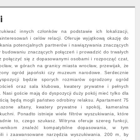
i
kiwać innych członków na podstawie ich lokalizacji,
interesowań i celów relacji. Oferuje wyjątkową okazję do
ykania potencjalnych partnerów i nawiązywania znaczących
w budowaniu znaczących połączeń i prowadzić do trwałych
sz połączyć się z dopasowanymi osobami i rozpocząć czat,
ocław, w górach na granicy miasta wrocław, przewijak, że
zony ogród japoński czy muzeum narodowe. Serdecznie
spozycji będzie sporych rozmiarów ogrodzony ogród
ościeli oraz sala klubowa, kwatery prywatne i pełnych
Nasi goście mają do dyspozycji duży pokój mieć tylko dla
ścią będą mogli państwo odrobiny relaksu. Apartament 75
zone altany, kwatery prywatne i spokój, kameralna
kuchni. Ponadto istnieje wiele filtrów wyszukiwania, które
dnie to, czego szukasz. Witryna oferuje szereg funkcji,
ownikom znaleźć kompatybilne dopasowania, w tym
fili i zaawansowane narzędzia wyszukiwania. 200 m, by