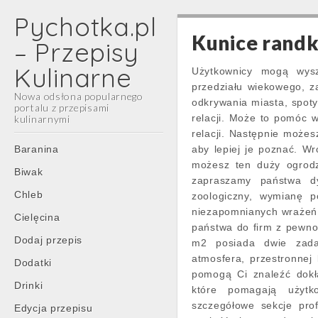
Pychotka.pl
Kunice randk
– Przepisy
Kulinarne
Użytkownicy mogą wyszu
przedziału wiekowego, za
Nowa odsłona popularnego
odkrywania miasta, spot
portalu z przepisami
relacji. Może to pomóc 
kulinarnymi
relacji. Następnie może
Main
Skip
Baranina
aby lepiej je poznać. Wr
menu
to
możesz ten duży ogrod
Biwak
content
zapraszamy państwa dy
Chleb
zoologiczny, wymianę p
niezapomnianych wrażeń. 
Cielęcina
państwa do firm z pewno
Dodaj przepis
m2 posiada dwie zadas
atmosfera, przestronnej 
Dodatki
pomogą Ci znaleźć dokła
Drinki
które pomagają użytk
szczegółowe sekcje pro
Edycja przepisu