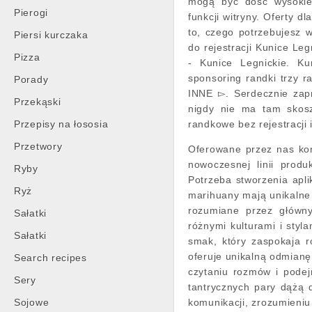
mogą być dość wysokie,
Pierogi
funkcji witryny. Oferty d
to, czego potrzebujesz 
Piersi kurczaka
do rejestracji Kunice L
Pizza
- Kunice Legnickie. Ku
sponsoring randki trzy 
Porady
INNE ▻. Serdecznie zapr
Przekąski
nigdy nie ma tam skosz
Przepisy na łososia
randkowe bez rejestracji 
Przetwory
Oferowane przez nas ko
nowoczesnej linii produ
Ryby
Potrzeba stworzenia apli
Ryż
marihuany mają unikalne z
rozumiane przez główny
Sałatki
różnymi kulturami i styl
Sałatki
smak, który zaspokaja r
oferuje unikalną odmianę
Search recipes
czytaniu rozmów i pode
Sery
tantrycznych pary dążą 
Sojowe
komunikacji, zrozumieniu