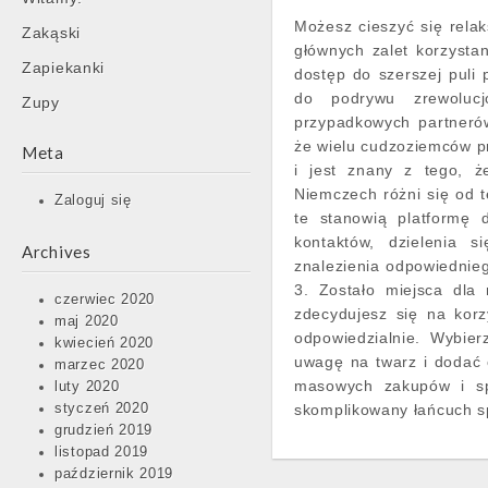
Możesz cieszyć się rela
Zakąski
głównych zalet korzystan
Zapiekanki
dostęp do szerszej puli 
do podrywu zrewolucjo
Zupy
przypadkowych partnerów 
że wielu cudzoziemców p
Meta
i jest znany z tego, 
Niemczech różni się od te
Zaloguj się
te stanowią platformę 
kontaktów, dzielenia s
Archives
znalezienia odpowiednie
3. Zostało miejsca dla 
czerwiec 2020
zdecydujesz się na korz
maj 2020
odpowiedzialnie. Wybier
kwiecień 2020
uwagę na twarz i dodać 
marzec 2020
masowych zakupów i spr
luty 2020
styczeń 2020
skomplikowany łańcuch s
grudzień 2019
listopad 2019
październik 2019