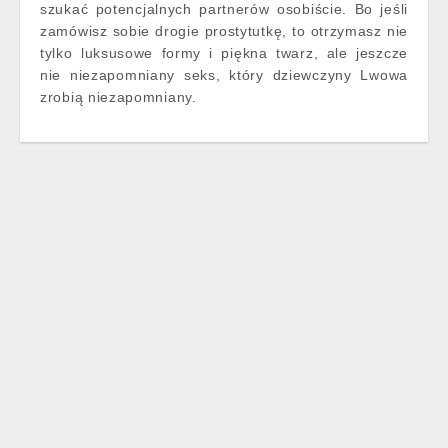
szukać potencjalnych partnerów osobiście. Bo jeśli
zamówisz sobie drogie prostytutkę, to otrzymasz nie
tylko luksusowe formy i piękna twarz, ale jeszcze
nie niezapomniany seks, który dziewczyny Lwowa
zrobią niezapomniany.