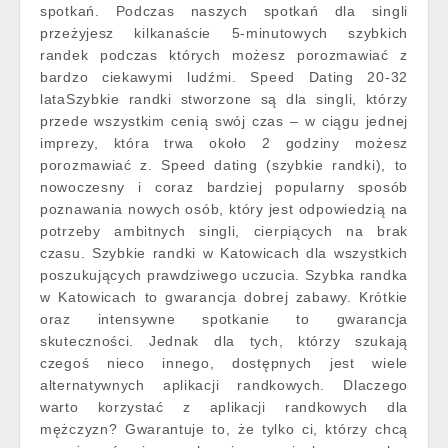
spotkań. Podczas naszych spotkań dla singli
przeżyjesz kilkanaście 5-minutowych szybkich
randek podczas których możesz porozmawiać z
bardzo ciekawymi ludźmi. Speed Dating 20-32
lataSzybkie randki stworzone są dla singli, którzy
przede wszystkim cenią swój czas – w ciągu jednej
imprezy, która trwa około 2 godziny możesz
porozmawiać z. Speed dating (szybkie randki), to
nowoczesny i coraz bardziej popularny sposób
poznawania nowych osób, który jest odpowiedzią na
potrzeby ambitnych singli, cierpiących na brak
czasu. Szybkie randki w Katowicach dla wszystkich
poszukujących prawdziwego uczucia. Szybka randka
w Katowicach to gwarancja dobrej zabawy. Krótkie
oraz intensywne spotkanie to gwarancja
skuteczności. Jednak dla tych, którzy szukają
czegoś nieco innego, dostępnych jest wiele
alternatywnych aplikacji randkowych. Dlaczego
warto korzystać z aplikacji randkowych dla
mężczyzn? Gwarantuje to, że tylko ci, którzy chcą