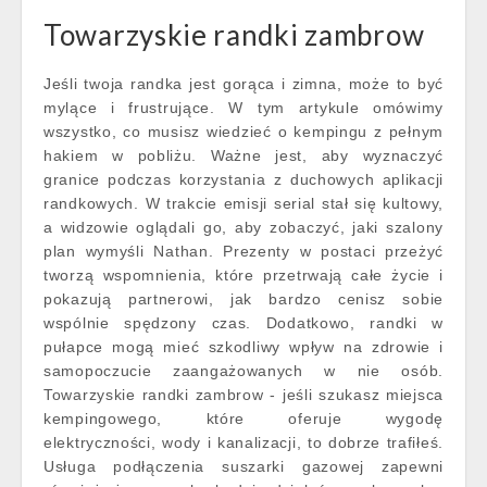
Towarzyskie randki zambrow
Jeśli twoja randka jest gorąca i zimna, może to być
mylące i frustrujące. W tym artykule omówimy
wszystko, co musisz wiedzieć o kempingu z pełnym
hakiem w pobliżu. Ważne jest, aby wyznaczyć
granice podczas korzystania z duchowych aplikacji
randkowych. W trakcie emisji serial stał się kultowy,
a widzowie oglądali go, aby zobaczyć, jaki szalony
plan wymyśli Nathan. Prezenty w postaci przeżyć
tworzą wspomnienia, które przetrwają całe życie i
pokazują partnerowi, jak bardzo cenisz sobie
wspólnie spędzony czas. Dodatkowo, randki w
pułapce mogą mieć szkodliwy wpływ na zdrowie i
samopoczucie zaangażowanych w nie osób.
Towarzyskie randki zambrow - jeśli szukasz miejsca
kempingowego, które oferuje wygodę
elektryczności, wody i kanalizacji, to dobrze trafiłeś.
Usługa podłączenia suszarki gazowej zapewni