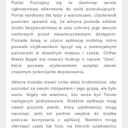
Portal Poznajmy się to darmowy serwis
ogłoszeniowy skierowany do osób poszukujących.
Portal randkowy dla ludzi z wartościami. Użytkownik
powinien upewnić się, że witryna posiada solidne
środki bezpieczeństwa w celu ochrony jego danych
osobowych przed nieautoryzowanym dostępem.
Posiada łatwą w użyciu aplikację mobilną, która
pozwala użytkownikom łączyć się z potencjalnymi
partnerami w dowolnym miejscu i czasie. Coffee
Meets Bagel ma również funkcję o nazwie "Give",
która pozwala użytkownikom wysyłać swoim
znajomym potencjalne dopasowania.
Athena musiała stawić czoła wielu trudnościom, aby
pozostać ze swoim chłopakiem i jego grupą, ale było
warto. Nigdy nie wiadomo, kto może być Twoim
następnym podrywaczem. Niektóre aplikacje mają
nawet przycisk paniki, który użytkownicy mogą
nacisnąć, jeśli ich partner wejdzie do środka
podczas korzystania z aplikacji. Niektóre mogą
oferować czaty lub fora, na których użytkownicy