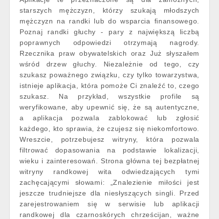
starszych mężczyzn, którzy szukają młodszych
mężczyzn na randki lub do wsparcia finansowego.
Poznaj randki głuchy - pary z największą liczbą
poprawnych odpowiedzi otrzymają nagrody.
Rzecznika praw obywatelskich oraz Już słyszałem
wśród drzew głuchy. Niezależnie od tego, czy
szukasz poważnego związku, czy tylko towarzystwa,
istnieje aplikacja, która pomoże Ci znaleźć to, czego
szukasz. Na przykład, wszystkie profile są
weryfikowane, aby upewnić się, że są autentyczne,
a aplikacja pozwala zablokować lub zgłosić
każdego, kto sprawia, że czujesz się niekomfortowo.
Wreszcie, potrzebujesz witryny, która pozwala
filtrować dopasowania na podstawie lokalizacji,
wieku i zainteresowań. Strona główna tej bezpłatnej
witryny randkowej wita odwiedzających tymi
zachęcającymi słowami: „Znalezienie miłości jest
jeszcze trudniejsze dla niesłyszących singli. Przed
zarejestrowaniem się w serwisie lub aplikacji
randkowej dla czarnoskórych chrześcijan, ważne