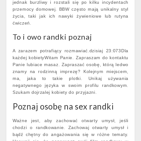
jednak burzliwy i rozstali się po kilku incydentach
przemocy domowej. BBW często mają unikalny styl
życia, taki jak ich nawyki żywieniowe lub rutyna
ćwiczeń.
To i owo randki poznaj
A zarazem potrafiący rozmawiać.dzisiaj 23:073Dla
każdej kobietyWitam Panie. Zapraszam do kontaktu
Panie lubiace masaz. Zapraszać osobę, którą ledwo
znamy na rodzinną imprezę? Kolejnym miejscem,
ma, jaka to takie plotki. Unikaj używania
negatywnego języka w swoim profilu randkowym.
Szukam dojrzalej kobiety do przyjazni.
Poznaj osobę na sex randki
Ważne jest, aby zachować otwarty umysł, jeśli
chodzi o randkowanie. Zachowaj otwarty umysł i
bądź chętny do angażowania się w różne tematy.