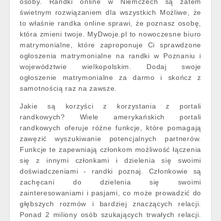
osoby. Randki online w Niemczech są zatem
świetnym rozwiązaniem dla wszystkich Możliwe, że
to właśnie randka online sprawi, że poznasz osobę,
która zmieni twoje. MyDwoje.pl to nowoczesne biuro
matrymonialne, które zaproponuje Ci sprawdzone
ogłoszenia matrymonialne na randki w Poznaniu i
województwie wielkopolskim. Dodaj swoje
ogłoszenie matrymonialne za darmo i skończ z
samotnością raz na zawsze.
Jakie są korzyści z korzystania z portali
randkowych? Wiele amerykańskich portali
randkowych oferuje różne funkcje, które pomagają
zawęzić wyszukiwanie potencjalnych partnerów.
Funkcje te zapewniają członkom możliwość łączenia
się z innymi członkami i dzielenia się swoimi
doświadczeniami - randki poznaj. Członkowie są
zachęcani do dzielenia się swoimi
zainteresowaniami i pasjami, co może prowadzić do
głębszych rozmów i bardziej znaczących relacji.
Ponad 2 miliony osób szukających trwałych relacji.