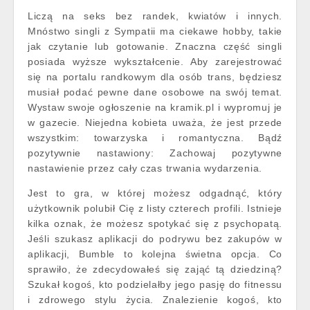
Liczą na seks bez randek, kwiatów i innych.
Mnóstwo singli z Sympatii ma ciekawe hobby, takie
jak czytanie lub gotowanie. Znaczna część singli
posiada wyższe wykształcenie. Aby zarejestrować
się na portalu randkowym dla osób trans, będziesz
musiał podać pewne dane osobowe na swój temat.
Wystaw swoje ogłoszenie na kramik.pl i wypromuj je
w gazecie. Niejedna kobieta uważa, że jest przede
wszystkim: towarzyska i romantyczna. Bądź
pozytywnie nastawiony: Zachowaj pozytywne
nastawienie przez cały czas trwania wydarzenia.
Jest to gra, w której możesz odgadnąć, który
użytkownik polubił Cię z listy czterech profili. Istnieje
kilka oznak, że możesz spotykać się z psychopatą.
Jeśli szukasz aplikacji do podrywu bez zakupów w
aplikacji, Bumble to kolejna świetna opcja. Co
sprawiło, że zdecydowałeś się zająć tą dziedziną?
Szukał kogoś, kto podzielałby jego pasję do fitnessu
i zdrowego stylu życia. Znalezienie kogoś, kto