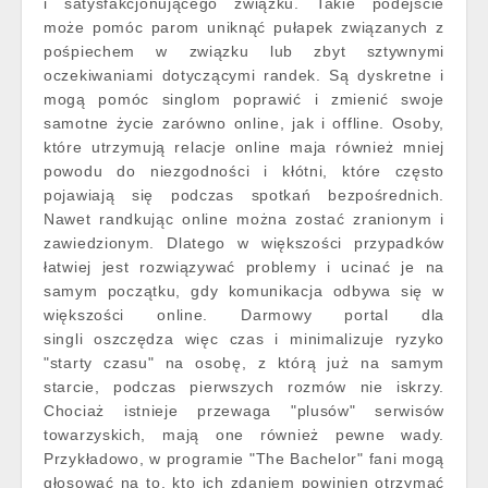
i satysfakcjonującego związku. Takie podejście
może pomóc parom uniknąć pułapek związanych z
pośpiechem w związku lub zbyt sztywnymi
oczekiwaniami dotyczącymi randek. Są dyskretne i
mogą pomóc singlom poprawić i zmienić swoje
samotne życie zarówno online, jak i offline. Osoby,
które utrzymują relacje online maja również mniej
powodu do niezgodności i kłótni, które często
pojawiają się podczas spotkań bezpośrednich.
Nawet randkując online można zostać zranionym i
zawiedzionym. Dlatego w większości przypadków
łatwiej jest rozwiązywać problemy i ucinać je na
samym początku, gdy komunikacja odbywa się w
większości online. Darmowy portal dla
singli oszczędza więc czas i minimalizuje ryzyko
"starty czasu" na osobę, z którą już na samym
starcie, podczas pierwszych rozmów nie iskrzy.
Chociaż istnieje przewaga "plusów" serwisów
towarzyskich, mają one również pewne wady.
Przykładowo, w programie "The Bachelor" fani mogą
głosować na to, kto ich zdaniem powinien otrzymać