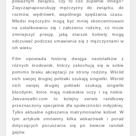
poważnym związku, czy to coś zupełnie innego?
Zwyczajnaposzukuję mężczyzny do związku, do
rozmów, wędrówek, wspólnego spędzania czasu.
Młodsi mężczyźni mogą być mniej skoncentrowani
na ustatkowaniu się i założeniu rodziny, co może
zmniejszyć presję, jaką starsze kobiety mogą
odczuwać podczas umawiania się z mężczyznami w
ich wieku.
Film opowiada historię dwojga nastolatków z
różnych środowisk, którzy zakochują się w sobie
pomimo braku akceptacji ze strony rodziny. Wśród
nich swojej drugiej połówki szukają singielki. Wśród
nich swojej drugiej połówki szukają singielki
blondynki, które mają niebieskie oczy i są niskie.
Jeevansathi.com to kolejny serwis randkowy
przeznaczony specjalnie dla społeczności indyjskiej.
Tylko aktualne ogłoszenia matrymonialne kobiet. W
tym artykule omówimy kilka wskazówek i porad
dotyczących poruszania się po świecie randek
gejów.