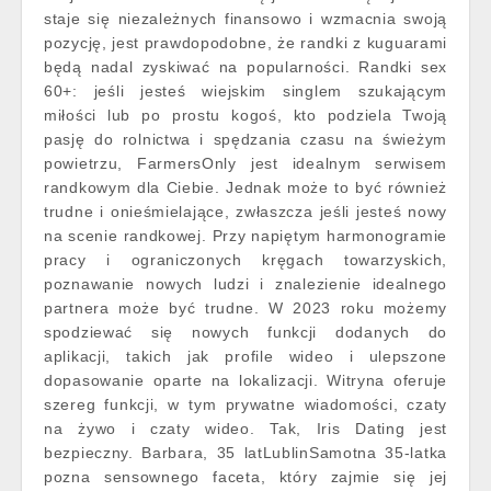
staje się niezależnych finansowo i wzmacnia swoją
pozycję, jest prawdopodobne, że randki z kuguarami
będą nadal zyskiwać na popularności. Randki sex
60+: jeśli jesteś wiejskim singlem szukającym
miłości lub po prostu kogoś, kto podziela Twoją
pasję do rolnictwa i spędzania czasu na świeżym
powietrzu, FarmersOnly jest idealnym serwisem
randkowym dla Ciebie. Jednak może to być również
trudne i onieśmielające, zwłaszcza jeśli jesteś nowy
na scenie randkowej. Przy napiętym harmonogramie
pracy i ograniczonych kręgach towarzyskich,
poznawanie nowych ludzi i znalezienie idealnego
partnera może być trudne. W 2023 roku możemy
spodziewać się nowych funkcji dodanych do
aplikacji, takich jak profile wideo i ulepszone
dopasowanie oparte na lokalizacji. Witryna oferuje
szereg funkcji, w tym prywatne wiadomości, czaty
na żywo i czaty wideo. Tak, Iris Dating jest
bezpieczny. Barbara, 35 latLublinSamotna 35-latka
pozna sensownego faceta, który zajmie się jej