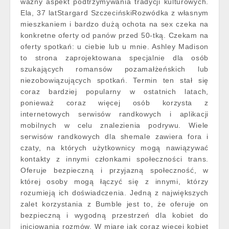
ważny aspekt podtrzymywania tradycji kulturowych.
Ela, 37 latStargard SzczecińskiRozwódka z własnym
mieszkaniem i bardzo dużą ochota na sex czeka na
konkretne oferty od panów przed 50-tką. Czekam na
oferty spotkań: u ciebie lub u mnie. Ashley Madison
to strona zaprojektowana specjalnie dla osób
szukających romansów pozamałżeńskich lub
niezobowiązujących spotkań. Termin ten stał się
coraz bardziej popularny w ostatnich latach,
ponieważ coraz więcej osób korzysta z
internetowych serwisów randkowych i aplikacji
mobilnych w celu znalezienia podrywu. Wiele
serwisów randkowych dla shemale zawiera fora i
czaty, na których użytkownicy mogą nawiązywać
kontakty z innymi członkami społeczności trans.
Oferuje bezpieczną i przyjazną społeczność, w
której osoby mogą łączyć się z innymi, którzy
rozumieją ich doświadczenia. Jedną z największych
zalet korzystania z Bumble jest to, że oferuje on
bezpieczną i wygodną przestrzeń dla kobiet do
inicjowania rozmów. W miarę jak coraz więcej kobiet