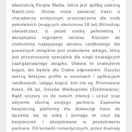
własnością People Media, która jest spółką zależną
Match.com. Strona może zawierać treści o
charakterze erotycznym przeznaczone dla osób
pełnoletnich (mających ukończone 18 lat).Wchodząc
oświadczasz, iż jesteś osobą pełnoletnią i
akceptujesz regulamin serwisu. Kluczem do
znalezienia najlepszego serwisu randkowego dla
poważnych związków jest znalezienie takiego, który
jest przeznaczony specjalnie dla singli szukających
zaangażowanego związku. Ułatwia to znalezienie
kogoś, kto będzie dla Ciebie odpowiedni. Oszuści
tworzą fałszywe profile w serwisach i aplikacjach
randkowych, udając kogoś, kim nie są. Promowane
Koleś, 48 lat, Gorzów Wielkopolski (Śródmieście).
Bądź szczery co do swoich intencji i uczuć oraz
aktywnie słuchaj swojego partnera. Zapewnia
bezpieczną platformę dla dziewcząt trans do
łączenia się ze sobą i pomaga im czuć się
bezpiecznie i akceptowane w poszukiwaniu
partnera. Od komedii romantycznych, przez dramaty