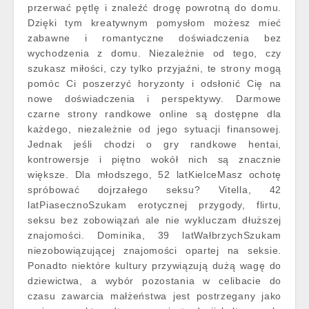
przerwać pętlę i znaleźć drogę powrotną do domu.
Dzięki tym kreatywnym pomysłom możesz mieć
zabawne i romantyczne doświadczenia bez
wychodzenia z domu. Niezależnie od tego, czy
szukasz miłości, czy tylko przyjaźni, te strony mogą
pomóc Ci poszerzyć horyzonty i odsłonić Cię na
nowe doświadczenia i perspektywy. Darmowe
czarne strony randkowe online są dostępne dla
każdego, niezależnie od jego sytuacji finansowej.
Jednak jeśli chodzi o gry randkowe hentai,
kontrowersje i piętno wokół nich są znacznie
większe. Dla młodszego, 52 latKielceMasz ochotę
spróbować dojrzałego seksu? Vitella, 42
latPiasecznoSzukam erotycznej przygody, flirtu,
seksu bez zobowiązań ale nie wykluczam dłuższej
znajomości. Dominika, 39 latWałbrzychSzukam
niezobowiązującej znajomości opartej na seksie.
Ponadto niektóre kultury przywiązują dużą wagę do
dziewictwa, a wybór pozostania w celibacie do
czasu zawarcia małżeństwa jest postrzegany jako