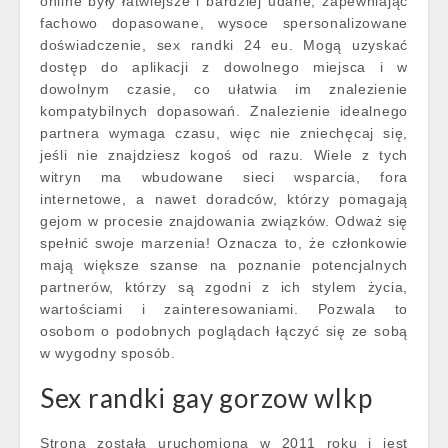
online były łatwiejsze i bardziej udane, zapewniając
fachowo dopasowane, wysoce spersonalizowane
doświadczenie, sex randki 24 eu. Mogą uzyskać
dostęp do aplikacji z dowolnego miejsca i w
dowolnym czasie, co ułatwia im znalezienie
kompatybilnych dopasowań. Znalezienie idealnego
partnera wymaga czasu, więc nie zniechęcaj się,
jeśli nie znajdziesz kogoś od razu. Wiele z tych
witryn ma wbudowane sieci wsparcia, fora
internetowe, a nawet doradców, którzy pomagają
gejom w procesie znajdowania związków. Odważ się
spełnić swoje marzenia! Oznacza to, że członkowie
mają większe szanse na poznanie potencjalnych
partnerów, którzy są zgodni z ich stylem życia,
wartościami i zainteresowaniami. Pozwala to
osobom o podobnych poglądach łączyć się ze sobą
w wygodny sposób.
Sex randki gay gorzow wlkp
Strona została uruchomiona w 2011 roku i jest