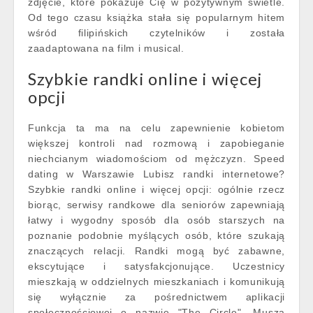
zdjęcie, które pokazuje Cię w pozytywnym świetle.
Od tego czasu książka stała się popularnym hitem
wśród filipińskich czytelników i została
zaadaptowana na film i musical.
Szybkie randki online i więcej
opcji
Funkcja ta ma na celu zapewnienie kobietom
większej kontroli nad rozmową i zapobieganie
niechcianym wiadomościom od mężczyzn. Speed
dating w Warszawie Lubisz randki internetowe?
Szybkie randki online i więcej opcji: ogólnie rzecz
biorąc, serwisy randkowe dla seniorów zapewniają
łatwy i wygodny sposób dla osób starszych na
poznanie podobnie myślących osób, które szukają
znaczących relacji. Randki mogą być zabawne,
ekscytujące i satysfakcjonujące. Uczestnicy
mieszkają w oddzielnych mieszkaniach i komunikują
się wyłącznie za pośrednictwem aplikacji
społecznościowej o nazwie "The Circle". Muszą