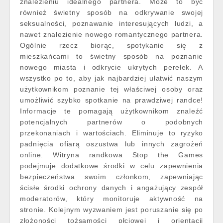
znalezieniu idealnego partnera. Może to być
również świetny sposób na odkrywanie swojej
seksualności, poznawanie interesujących ludzi, a
nawet znalezienie nowego romantycznego partnera.
Ogólnie rzecz biorąc, spotykanie się z
mieszkańcami to świetny sposób na poznanie
nowego miasta i odkrycie ukrytych perełek. A
wszystko po to, aby jak najbardziej ułatwić naszym
użytkownikom poznanie tej właściwej osoby oraz
umożliwić szybko spotkanie na prawdziwej randce!
Informacje te pomagają użytkownikom znaleźć
potencjalnych partnerów o podobnych
przekonaniach i wartościach. Eliminuje to ryzyko
padnięcia ofiarą oszustwa lub innych zagrożeń
online. Witryna randkowa Stop the Games
podejmuje dodatkowe środki w celu zapewnienia
bezpieczeństwa swoim członkom, zapewniając
ścisłe środki ochrony danych i angażujący zespół
moderatorów, który monitoruje aktywność na
stronie. Kolejnym wyzwaniem jest poruszanie się po
złożoności tożsamości płciowej i orientacji