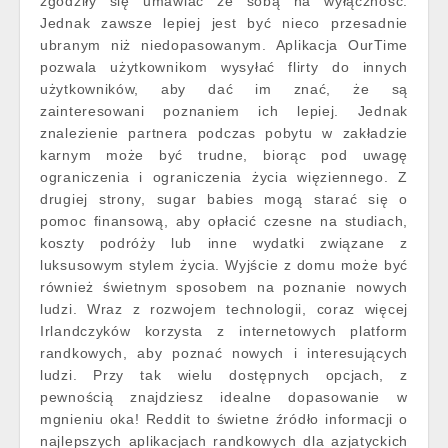
zgodziły się umawiać ze sobą na wyłączność.
Jednak zawsze lepiej jest być nieco przesadnie
ubranym niż niedopasowanym. Aplikacja OurTime
pozwala użytkownikom wysyłać flirty do innych
użytkowników, aby dać im znać, że są
zainteresowani poznaniem ich lepiej. Jednak
znalezienie partnera podczas pobytu w zakładzie
karnym może być trudne, biorąc pod uwagę
ograniczenia i ograniczenia życia więziennego. Z
drugiej strony, sugar babies mogą starać się o
pomoc finansową, aby opłacić czesne na studiach,
koszty podróży lub inne wydatki związane z
luksusowym stylem życia. Wyjście z domu może być
również świetnym sposobem na poznanie nowych
ludzi. Wraz z rozwojem technologii, coraz więcej
Irlandczyków korzysta z internetowych platform
randkowych, aby poznać nowych i interesujących
ludzi. Przy tak wielu dostępnych opcjach, z
pewnością znajdziesz idealne dopasowanie w
mgnieniu oka! Reddit to świetne źródło informacji o
najlepszych aplikacjach randkowych dla azjatyckich