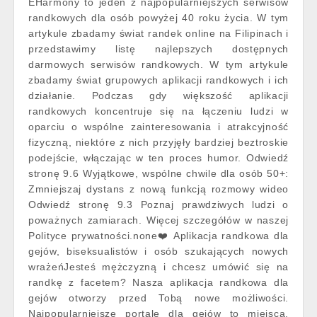
EHarmony to jeden z najpopularniejszych serwisów
randkowych dla osób powyżej 40 roku życia. W tym
artykule zbadamy świat randek online na Filipinach i
przedstawimy listę najlepszych dostępnych
darmowych serwisów randkowych. W tym artykule
zbadamy świat grupowych aplikacji randkowych i ich
działanie. Podczas gdy większość aplikacji
randkowych koncentruje się na łączeniu ludzi w
oparciu o wspólne zainteresowania i atrakcyjność
fizyczną, niektóre z nich przyjęły bardziej beztroskie
podejście, włączając w ten proces humor. Odwiedź
stronę 9.6 Wyjątkowe, wspólne chwile dla osób 50+:
Zmniejszaj dystans z nową funkcją rozmowy wideo
Odwiedź stronę 9.3 Poznaj prawdziwych ludzi o
poważnych zamiarach. Więcej szczegółów w naszej
Polityce prywatności.none❤️ Aplikacja randkowa dla
gejów, biseksualistów i osób szukających nowych
wrażeńJesteś mężczyzną i chcesz umówić się na
randkę z facetem? Nasza aplikacja randkowa dla
gejów otworzy przed Tobą nowe możliwości.
Najpopularniejsze portale dla gejów to miejsca,