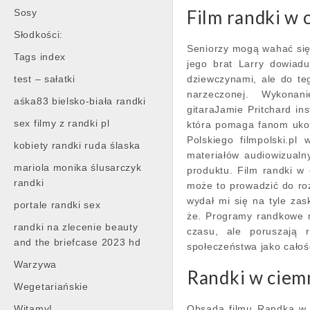
Film randki w
Sosy
Słodkości:
Seniorzy mogą wahać się
Tags index
jego brat Larry dowiadu
test – sałatki
dziewczynami, ale do t
narzeczonej. Wykona
aśka83 bielsko-biała randki
gitaraJamie Pritchard in
sex filmy z randki pl
która pomaga fanom ukoc
Polskiego filmpolski.pl
kobiety randki ruda ślaska
materiałów audiowizual
mariola monika ślusarczyk
produktu. Film randki w 
randki
może to prowadzić do roz
wydał mi się na tyle za
portale randki sex
że. Programy randkowe 
randki na zlecenie beauty
czasu, ale poruszają 
and the briefcase 2023 hd
społeczeństwa jako całoś
Warzywa
Randki w ciem
Wegetariańskie
Witamy!
Obsada filmu Randka w 