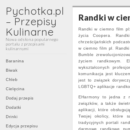
Pychotka.pl
Randki w cie
– Przepisy
Kulinarne
Randki w ciemno film pl
życia Coopera. Randk
Nowa odsłona popularnego
chrześcijańskich podcas
portalu z przepisami
w ciemno film pl. Randki
kulinarnymi
Bumble zrewolucjonizowa
Main
Skip
Baranina
życiem randkowym. El
menu
to
wykształconych profesj
Biwak
content
komunikacja jest klucze
Chleb
jest to związek dorywcz
LGBTQ+ aplikacje randkow
Cielęcina
EHarmony to jedna z na
Dodaj przepis
związków, a także świetn
Dodatki
aplikacji, które obsługu
Twojej okolicy, które 
Drinki
tradycyjnych portali ra
Edycja przepisu
darmowe randkowe nume