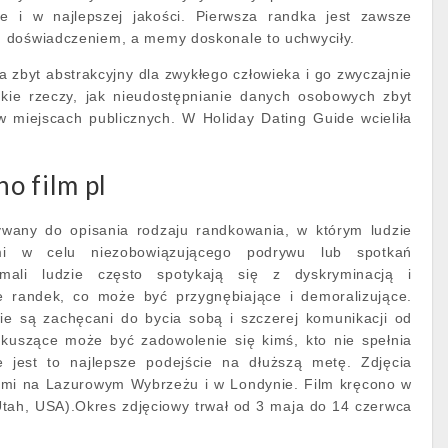
ie i w najlepszej jakości. Pierwsza randka jest zawsze
 doświadczeniem, a memy doskonale to uchwyciły.
 zbyt abstrakcyjny dla zwykłego człowieka i go zwyczajnie
kie rzeczy, jak nieudostępnianie danych osobowych zbyt
w miejscach publicznych. W Holiday Dating Guide wcieliła
o film pl
ywany do opisania rodzaju randkowania, w którym ludzie
mi w celu niezobowiązującego podrywu lub spotkań
mali ludzie często spotykają się z dyskryminacją i
 randek, co może być przygnębiające i demoralizujące.
e są zachęcani do bycia sobą i szczerej komunikacji od
kuszące może być zadowolenie się kimś, kto nie spełnia
ie jest to najlepsze podejście na dłuższą metę. Zdjęcia
ymi na Lazurowym Wybrzeżu i w Londynie. Film kręcono w
Utah, USA).Okres zdjęciowy trwał od 3 maja do 14 czerwca