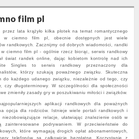
mno film pl
: przez lata krążyło kilka plotek na temat romantycznego
i w ciemno film pl, obecnie dostępnych jest wiele
tów randkowych. Zacznijmy od dobrych wiadomości, randki
 w ciemno film pl - ogólnie rzecz biorąc, serwis randkowy
ł świat randek online, dając kobietom kontrolę nad ich
ite Singles to serwis randkowy przeznaczony dla
onalistów, którzy szukają poważnego związku. Skuteczna
m do każdego udanego związku, niezależnie od tego, czy
y, czy długoterminowy. W szczególności dla społeczności
e zmieniły zasady gry w poszukiwaniu miłości i związków.
jpopularniejszych aplikacji randkowych dla poważnych
a opcja dla rodziców. Istnieje wiele portali randkowych i
ją niezobowiązujące relacje, ułatwiając znalezienie osób w
są zainteresowane podrywaniem. W przeciwieństwie do
ndkowych, które wymagają drogich opłat abonamentowych,
ry telefonów są całkowicie bezpłatne. Korzystanie z