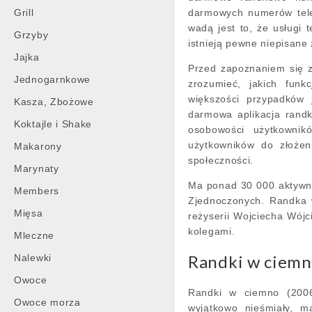
Grill
darmowych numerów tele
wadą jest to, że usługi 
Grzyby
istnieją pewne niepisane
Jajka
Przed zapoznaniem się z
Jednogarnkowe
zrozumieć, jakich funk
większości przypadków
Kasza, Zbożowe
darmowa aplikacja randk
Koktajle i Shake
osobowości użytkownik
użytkowników do złożen
Makarony
społeczności.
Marynaty
Ma ponad 30 000 aktywny
Members
Zjednoczonych. Randka 
Mięsa
reżyserii Wojciecha Wójc
kolegami.
Mleczne
Randki w ciemno
Nalewki
Owoce
Randki w ciemno (2006
Owoce morza
wyjątkowo nieśmiały, m