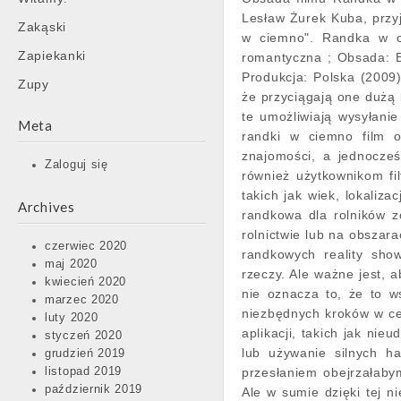
Lesław Żurek Kuba, przyj
Zakąski
w ciemno". Randka w c
Zapiekanki
romantyczna ; Obsada: B
Produkcja: Polska (2009
Zupy
że przyciągają one dużą 
te umożliwiają wysyłanie
Meta
randki w ciemno film 
znajomości, a jednocześ
Zaloguj się
również użytkownikom fi
takich jak wiek, lokaliz
Archives
randkowa dla rolników z
rolnictwie lub na obszar
czerwiec 2020
randkowych reality sho
maj 2020
rzeczy. Ale ważne jest, 
kwiecień 2020
nie oznacza to, że to w
marzec 2020
niezbędnych kroków w ce
luty 2020
aplikacji, takich jak nie
styczeń 2020
lub używanie silnych h
grudzień 2019
listopad 2019
przesłaniem obejrzałaby
październik 2019
Ale w sumie dzięki tej ni