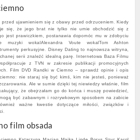
 ciemno
 przed ujawnieniem się z obawy przed odrzuceniem. Kiedy
je się, że jego brat nie tylko nie umie obchodzić się z
ego jest prawiczkiem, postanawia dopomóc mu w zdobyciu
nie muzyki wokalAlexandra Voute wokalTom Ashton
strumenty perkusyjne. Disney Dating to najnowsza witryna,
hanej serii znaleźć idealną parę. Internetowa Baza Filmu
 współpracuje z TVN w zakresie publikacji promocyjnych
nych. Film DVD Randki w Ciemno – sprawdź opinie i opis
ciemno: nie staraj się być kimś, kim nie jesteś, ponieważ
czarowania. Ale w sumie dzięki tej niewiedzy właśnie, film
skakujący, że obejrzałam go do końca i muszę powiedzieć,
mogą być zabawnym i rozrywkowym sposobem na zabicie
również ważne kwestie dotyczące miłości, związków i
ci.
no film obsada
ciemno Katarzyna Maciąg Majka Linde Borys Szyc Karol