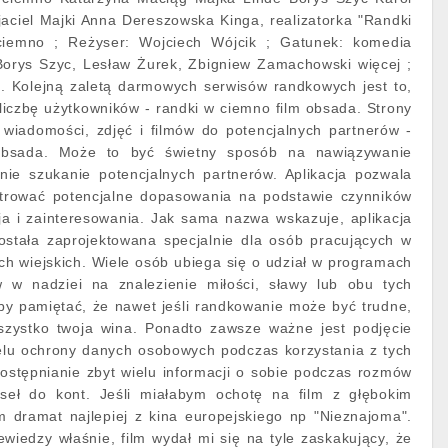
aciel Majki Anna Dereszowska Kinga, realizatorka "Randki
iemno ; Reżyser: Wojciech Wójcik ; Gatunek: komedia
orys Szyc, Lesław Żurek, Zbigniew Zamachowski więcej ;
). Kolejną zaletą darmowych serwisów randkowych jest to,
liczbę użytkowników - randki w ciemno film obsada. Strony
 wiadomości, zdjęć i filmów do potencjalnych partnerów -
obsada. Może to być świetny sposób na nawiązywanie
nie szukanie potencjalnych partnerów. Aplikacja pozwala
ltrować potencjalne dopasowania na podstawie czynników
acja i zainteresowania. Jak sama nazwa wskazuje, aplikacja
ostała zaprojektowana specjalnie dla osób pracujących w
ach wiejskich. Wiele osób ubiega się o udział w programach
w w nadziei na znalezienie miłości, sławy lub obu tych
aby pamiętać, że nawet jeśli randkowanie może być trudne,
szystko twoja wina. Ponadto zawsze ważne jest podjęcie
lu ochrony danych osobowych podczas korzystania z tych
udostępnianie zbyt wielu informacji o sobie podczas rozmów
aseł do kont. Jeśli miałabym ochotę na film z głębokim
m dramat najlepiej z kina europejskiego np "Nieznajoma".
ewiedzy właśnie, film wydał mi się na tyle zaskakujący, że