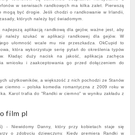
fonów w serwisach randkowych ma kilka zalet. Pierwszą
te mogą być drogie. Jeśli chodzi o randkowanie w Irlandii,
 zasady, których należy być świadomym.
 najlepszą aplikacją randkową dla gejów, ważne jest, aby
cji należy szukać w aplikacji randkowej dla gejów. W
 jego ułomność wcale mu nie przeszkadza. OkCupid to
owa, która wykorzystuje serię pytań do określenia typów
ów. Kładąc duży nacisk na jakość, aplikacja zachęca
ia wniosku i zaakceptowania go przed dołączeniem do
ch użytkowników, a większość z nich pochodzi ze Stanów
w ciemno – polska komedia romantyczna z 2009 roku w
ika. Karol trafia do "Randki w ciemno" w wyniku zakładu z
 film pl
) - Niewidomy Danny, który przy kobietach staje się
arzy o zdobyciu dziewczyny. Kiedy premiera Randki w