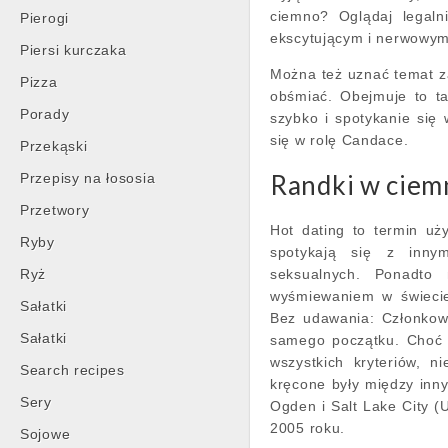
ciemno? Oglądaj legaln
Pierogi
ekscytującym i nerwowym
Piersi kurczaka
Można też uznać temat za
Pizza
obśmiać. Obejmuje to ta
Porady
szybko i spotykanie się 
się w rolę Candace.
Przekąski
Randki w ciemn
Przepisy na łososia
Przetwory
Hot dating to termin uż
Ryby
spotykają się z inny
Ryż
seksualnych. Ponadto 
wyśmiewaniem w świecie
Sałatki
Bez udawania: Członkowi
Sałatki
samego początku. Choć 
wszystkich kryteriów, n
Search recipes
kręcone były między inn
Sery
Ogden i Salt Lake City (
2005 roku.
Sojowe