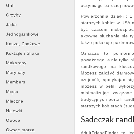
Grill
uczynić go bardziej nowo
Grzyby
Powierzchnia działki :
starszych kobiet w USA n
Jajka
być czasem niebezpiec
Jednogarnkowe
aktywne słuchanie nie 
także pokazuje partnerow
Kasza, Zbożowe
Koktajle i Shake
Oznacza to poinformo
poważnego, a nie tylko 
Makarony
randkowego ma kluczow
Marynaty
Możesz założyć darmowe
czujność, spotykając si
Members
możesz w pełni wykorz
Mięsa
minimalizując związan
tradycyjnych portali ran
Mleczne
starszych kobietach (su
Nalewki
Sadeczak rand
Owoce
Owoce morza
AdultFriendFinder to j