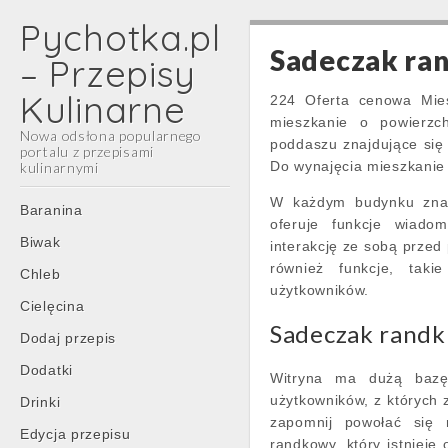
Pychotka.pl
Sadeczak ran
– Przepisy
Kulinarne
224 Oferta cenowa Mie
mieszkanie o powierz
Nowa odsłona popularnego
poddaszu znajdujące się
portalu z przepisami
Do wynajęcia mieszkanie
kulinarnymi
Main
W każdym budynku znajd
Skip
Baranina
oferuje funkcje wiadom
menu
to
Biwak
interakcję ze sobą przed 
content
również funkcje, taki
Chleb
użytkowników.
Cielęcina
Sadeczak randk
Dodaj przepis
Dodatki
Witryna ma dużą bazę
użytkowników, z których
Drinki
zapomnij powołać się n
Edycja przepisu
randkowy, który istniej