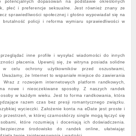
ie potencjalnych dopasowań na podstawie określonych
iek, płeć i preferencje seksualne. Jest również znany ze
cz sprawiedliwości społecznej i głośno wypowiadał się na
k brutalność policji i reforma wymiaru sprawiedliwości w
 przeglądać inne profile i wysyłać wiadomości do innych
zności płacenia. Upewnij się, że witryna posiada solidne
a w celu ochrony użytkowników przed oszustwami,
 Uważamy, że Internet to wspaniałe miejsce do zawierania
. Wraz z rozwojem internetowych platform randkowych,
ć na nowe i nieoczekiwane sposoby. Z naszych randek
ą osoby w każdym wieku. Jest to forma randkowania, która
ędzające razem czas bez presji romantycznego związku.
szybkiej wycieczki. Założenie konta na eDate jest proste i
o przestrzeń, w której czarnoskórzy single mogą łączyć się
sobami, które rozumieją i doceniają ich doświadczenia.
bezpieczne środowisko do randek online, ułatwiając
dziela twoje zainteresowania i wartości.