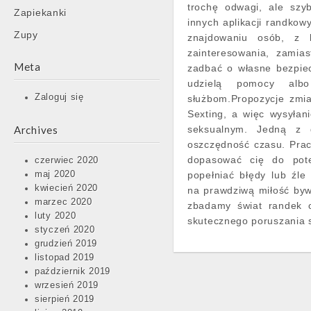
trochę odwagi, ale szy
Zapiekanki
innych aplikacji randko
Zupy
znajdowaniu osób, z 
zainteresowania, zamias
Meta
zadbać o własne bezpiec
udzielą pomocy alb
Zaloguj się
służbom.Propozycje zmian
Sexting, a więc wysyłani
Archives
seksualnym. Jedną z g
oszczędność czasu. Prac
dopasować cię do pote
czerwiec 2020
maj 2020
popełniać błędy lub źle
kwiecień 2020
na prawdziwą miłość byw
marzec 2020
zbadamy świat randek o
luty 2020
skutecznego poruszania s
styczeń 2020
grudzień 2019
listopad 2019
październik 2019
wrzesień 2019
sierpień 2019