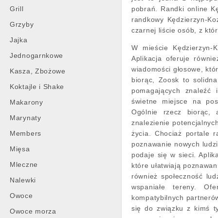
Grill
pobrań. Randki online Kę
randkowy Kędzierzyn-Ko
Grzyby
czarnej liście osób, z k
Jajka
W mieście Kędzierzyn-Ko
Jednogarnkowe
Aplikacja oferuje równi
wiadomości głosowe, któr
Kasza, Zbożowe
biorąc, Zoosk to solidna
Koktajle i Shake
pomagających znaleźć i
świetne miejsce na pos
Makarony
Ogólnie rzecz biorąc,
Marynaty
znalezienie potencjalnyc
Members
życia. Chociaż portale
poznawanie nowych ludzi,
Mięsa
podaje się w sieci. Aplik
Mleczne
które ułatwiają poznawani
również społeczność ludz
Nalewki
wspaniałe tereny. Ofe
Owoce
kompatybilnych partnerów
się do związku z kimś t
Owoce morza