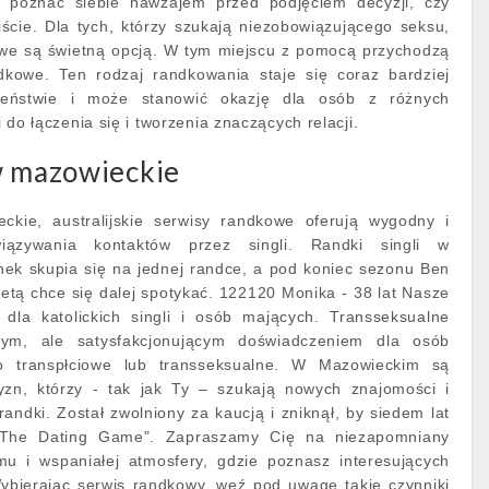
 poznać siebie nawzajem przed podjęciem decyzji, czy
ście. Dla tych, którzy szukają niezobowiązującego seksu,
we są świetną opcją. W tym miejscu z pomocą przychodzą
dkowe. Ten rodzaj randkowania staje się coraz bardziej
eństwie i może stanowić okazję dla osób z różnych
ji do łączenia się i tworzenia znaczących relacji.
w mazowieckie
ckie, australijskie serwisy randkowe oferują wygodny i
iązywania kontaktów przez singli. Randki singli w
nek skupia się na jednej randce, a pod koniec sezonu Ben
ietą chce się dalej spotykać. 122120 Monika - 38 lat Nasze
dla katolickich singli i osób mających. Transseksualne
ym, ale satysfakcjonującym doświadczeniem dla osób
ako transpłciowe lub transseksualne. W Mazowieckim są
zyzn, którzy - tak jak Ty – szukają nowych znajomości i
andki. Został zwolniony za kaucją i zniknął, by siedem lat
 "The Dating Game". Zapraszamy Cię na niezapomniany
u i wspaniałej atmosfery, gdzie poznasz interesujących
 Wybierając serwis randkowy, weź pod uwagę takie czynniki