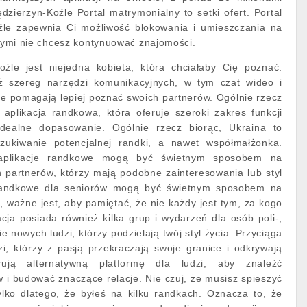
dzierzyn-Koźle Portal matrymonialny to setki ofert. Portal
źle zapewnia Ci możliwość blokowania i umieszczania na
tórymi nie chcesz kontynuować znajomości.
źle jest niejedna kobieta, która chciałaby Cię poznać.
eż szereg narzędzi komunikacyjnych, w tym czat wideo i
e pomagają lepiej poznać swoich partnerów. Ogólnie rzecz
 aplikacja randkowa, która oferuje szeroki zakres funkcji
dealne dopasowanie. Ogólnie rzecz biorąc, Ukraina to
zukiwanie potencjalnej randki, a nawet współmałżonka.
 aplikacje randkowe mogą być świetnym sposobem na
h partnerów, którzy mają podobne zainteresowania lub styl
 randkowe dla seniorów mogą być świetnym sposobem na
 ważne jest, aby pamiętać, że nie każdy jest tym, za kogo
acja posiada również kilka grup i wydarzeń dla osób poli-,
e nowych ludzi, którzy podzielają twój styl życia. Przyciąga
i, którzy z pasją przekraczają swoje granice i odkrywają
rują alternatywną platformę dla ludzi, aby znaleźć
 i budować znaczące relacje. Nie czuj, że musisz spieszyć
ylko dlatego, że byłeś na kilku randkach. Oznacza to, że