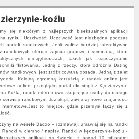
zierzynie-koźlu
my się niektórym z najlepszych biseksualnych aplikacji
na rynku. Uczciwość: Uczciwość jest niezbędna podczas
h portali randkowych. Jeśli wolisz bardziej interaktywne
ów randkowych oferuje zajęcia grupowe i seminaria, które
ktycznych umiejętnościach, takich jak rozpoczynanie
chniki flirtowania. Jedną z rzeczy, która odróżnia Dating
mów randkowych, jest zróżnicowana obsada. Jedną z zalet
wygoda. Kolejną ogromną korzyścią z randek online jest
netowe online, przeglądaj portal dla singli z Kędzierzyna-
yna-Koźla, randki internetowe skupiające osoby do stałego
 w serwisie randkowym Buziak.pl, zawieraj nowe znajomości
 internetowe.Jest to miejsce, gdzie przemysł łączy się z
łość.
zyny na wesele Badoo – rozmawiaj, umawiaj się na randki
. Randki w ciemno / napisy. Randki w kędzierzynie-koźlu -
larniejszych aplikacji na świecie, z ponad 10 milionami