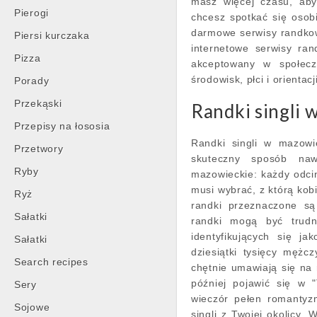
masz więcej czasu, aby
Pierogi
chcesz spotkać się osobi
darmowe serwisy randko
Piersi kurczaka
internetowe serwisy ran
Pizza
akceptowany w społecz
środowisk, płci i orientac
Porady
Przekąski
Randki singli 
Przepisy na łososia
Randki singli w mazowie
Przetwory
skuteczny sposób naw
Ryby
mazowieckie: każdy odci
musi wybrać, z którą kob
Ryż
randki przeznaczone są 
Sałatki
randki mogą być trudn
identyfikujących się j
Sałatki
dziesiątki tysięcy mężc
Search recipes
chętnie umawiają się na r
później pojawić się w
Sery
wieczór pełen romantyzm
Sojowe
singli z Twojej okolicy.