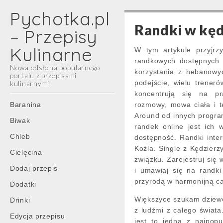
Pychotka.pl
Randki w kęd
– Przepisy
Kulinarne
W tym artykule przyjrzy
randkowych dostępnych 
Nowa odsłona popularnego
korzystania z hebanowyc
portalu z przepisami
podejście, wielu trener
kulinarnymi
koncentrują się na pra
Main
Skip
Baranina
rozmowy, mowa ciała i te
menu
to
Around od innych progra
Biwak
content
randek online jest ich 
Chleb
dostępność. Randki inter
Koźla. Single z Kędzierz
Cielęcina
związku. Zarejestruj się
Dodaj przepis
i umawiaj się na randki
przyrodą w harmonijną ca
Dodatki
Większyce szukam dziewc
Drinki
z ludźmi z całego świata
Edycja przepisu
jest to jedna z najpopu