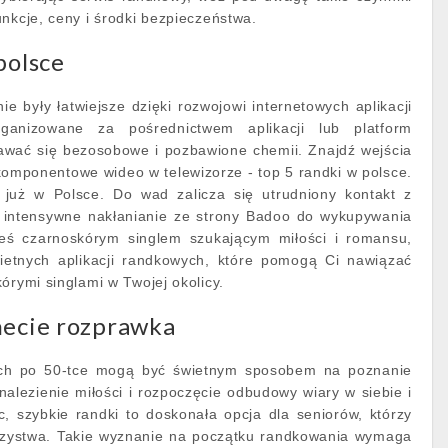
unkcje, ceny i środki bezpieczeństwa.
polsce
ie były łatwiejsze dzięki rozwojowi internetowych aplikacji
ganizowane za pośrednictwem aplikacji lub platform
wać się bezosobowe i pozbawione chemii. Znajdź wejścia
omponentowe wideo w telewizorze - top 5 randki w polsce.
już w Polsce. Do wad zalicza się utrudniony kontakt z
ć intensywne nakłanianie ze strony Badoo do wykupywania
esteś czarnoskórym singlem szukającym miłości i romansu,
wietnych aplikacji randkowych, które pomogą Ci nawiązać
órymi singlami w Twojej okolicy.
necie rozprawka
ych po 50-tce mogą być świetnym sposobem na poznanie
alezienie miłości i rozpoczęcie odbudowy wiary w siebie i
, szybkie randki to doskonała opcja dla seniorów, którzy
arzystwa. Takie wyznanie na początku randkowania wymaga