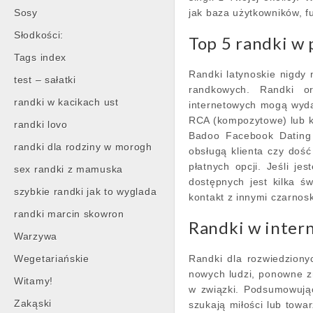
Sosy
jak baza użytkowników, f
Słodkości:
Top 5 randki w 
Tags index
Randki latynoskie nigdy n
test – sałatki
randkowych. Randki or
randki w kacikach ust
internetowych mogą wyda
RCA (kompozytowe) lub k
randki lovo
Badoo Facebook Dating 
randki dla rodziny w morogh
obsługą klienta czy doś
płatnych opcji. Jeśli j
sex randki z mamuska
dostępnych jest kilka ś
szybkie randki jak to wyglada
kontakt z innymi czarnosk
randki marcin skowron
Randki w inter
Warzywa
Wegetariańskie
Randki dla rozwiedzion
nowych ludzi, ponowne zn
Witamy!
w związki. Podsumowując
Zakąski
szukają miłości lub tow