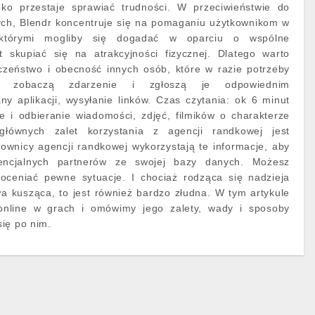
bko przestaje sprawiać trudności. W przeciwieństwie do
wych, Blendr koncentruje się na pomaganiu użytkownikom w
którymi mogliby się dogadać w oparciu o wspólne
t skupiać się na atrakcyjności fizycznej. Dlatego warto
zeństwo i obecność innych osób, które w razie potrzeby
o zobaczą zdarzenie i zgłoszą je odpowiednim
y aplikacji, wysyłanie linków. Czas czytania: ok 6 minut
e i odbieranie wiadomości, zdjęć, filmików o charakterze
łównych zalet korzystania z agencji randkowej jest
ownicy agencji randkowej wykorzystają te informacje, aby
ncjalnych partnerów ze swojej bazy danych. Możesz
 oceniać pewne sytuacje. I chociaż rodząca się nadzieja
a kusząca, to jest również bardzo złudna. W tym artykule
nline w grach i omówimy jego zalety, wady i sposoby
ię po nim.