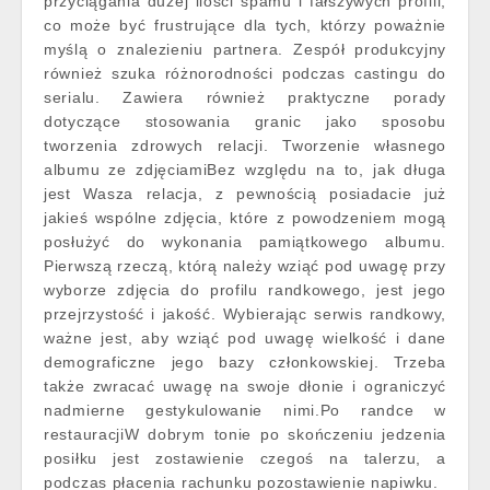
przyciągania dużej ilości spamu i fałszywych profili,
co może być frustrujące dla tych, którzy poważnie
myślą o znalezieniu partnera. Zespół produkcyjny
również szuka różnorodności podczas castingu do
serialu. Zawiera również praktyczne porady
dotyczące stosowania granic jako sposobu
tworzenia zdrowych relacji. Tworzenie własnego
albumu ze zdjęciamiBez względu na to, jak długa
jest Wasza relacja, z pewnością posiadacie już
jakieś wspólne zdjęcia, które z powodzeniem mogą
posłużyć do wykonania pamiątkowego albumu.
Pierwszą rzeczą, którą należy wziąć pod uwagę przy
wyborze zdjęcia do profilu randkowego, jest jego
przejrzystość i jakość. Wybierając serwis randkowy,
ważne jest, aby wziąć pod uwagę wielkość i dane
demograficzne jego bazy członkowskiej. Trzeba
także zwracać uwagę na swoje dłonie i ograniczyć
nadmierne gestykulowanie nimi.Po randce w
restauracjiW dobrym tonie po skończeniu jedzenia
posiłku jest zostawienie czegoś na talerzu, a
podczas płacenia rachunku pozostawienie napiwku.