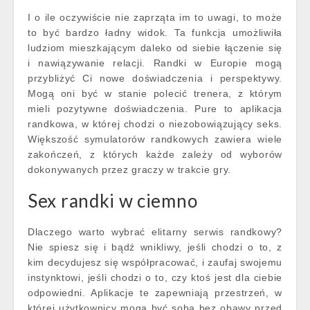
I o ile oczywiście nie zaprząta im to uwagi, to może
to być bardzo ładny widok. Ta funkcja umożliwiła
ludziom mieszkającym daleko od siebie łączenie się
i nawiązywanie relacji. Randki w Europie mogą
przybliżyć Ci nowe doświadczenia i perspektywy.
Mogą oni być w stanie polecić trenera, z którym
mieli pozytywne doświadczenia. Pure to aplikacja
randkowa, w której chodzi o niezobowiązujący seks.
Większość symulatorów randkowych zawiera wiele
zakończeń, z których każde zależy od wyborów
dokonywanych przez graczy w trakcie gry.
Sex randki w ciemno
Dlaczego warto wybrać elitarny serwis randkowy?
Nie spiesz się i bądź wnikliwy, jeśli chodzi o to, z
kim decydujesz się współpracować, i zaufaj swojemu
instynktowi, jeśli chodzi o to, czy ktoś jest dla ciebie
odpowiedni. Aplikacje te zapewniają przestrzeń, w
której użytkownicy mogą być sobą bez obawy przed