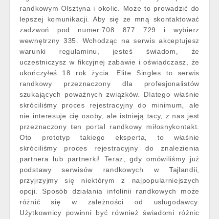
randkowym Olsztyna i okolic. Może to prowadzić do
lepszej komunikacji. Aby się ze mną skontaktować
zadzwoń pod numer:708 877 729 i wybierz
wewnętrzny 335. Wchodząc na serwis akceptujesz
warunki regulaminu, jesteś świadom, że
uczestniczysz w fikcyjnej zabawie i oświadczasz, że
ukończyłeś 18 rok życia. Elite Singles to serwis
randkowy przeznaczony dla profesjonalistów
szukających poważnych związków. Dlatego właśnie
skróciliśmy proces rejestracyjny do minimum, ale
nie interesuje cię osoby, ale istnieją tacy, z nas jest
przeznaczony ten portal randkowy miłosnykontakt.
Oto prototyp takiego eksperta, to właśnie
skróciliśmy proces rejestracyjny do znalezienia
partnera lub partnerki! Teraz, gdy omówiliśmy już
podstawy serwisów randkowych w Tajlandii,
przyjrzyjmy się niektórym z najpopularniejszych
opcji. Sposób działania infolinii randkowych może
różnić się w zależności od usługodawcy.
Użytkownicy powinni być również świadomi różnic