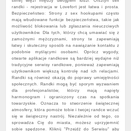
silnej więzi między dwojgiem ludzi. Olsztyn sex
randki - rejestracja w Lovefort jest łatwa i prosta.
Bezpieczeństwo: Strony z sex hookupami często
mają wbudowane funkcje bezpieczeństwa, takie jak
możliwość blokowania lub zgłaszania nieuczciwych
użytkowników. Dla tych, którzy chcą umawiać się z
zamożnymi mężczyznami, strony te zapewniają
łatwy i skuteczny sposób na nawiązanie kontaktu z
podobnie myślącymi osobami. Oprócz wygody,
otwarte aplikacje randkowe są bardziej wydajne niż
tradycyjne serwisy randkowe, ponieważ zapewniają
użytkownikom większą kontrolę nad ich relacjami.
Randki są również okazją do poprawy umiejętności
społecznych. Randki mogą być sporym wyzwaniem
dla profesjonalistów, którzy mają napięty
harmonogram i ograniczony czas na spotkania
towarzyskie. Oznacza to stworzenie świątecznej
atmosfery, która pomoże tobie i twojej randce wczuć
się w świąteczny nastrój. Niezależnie od tego, co
sprowadza Cię do miasta, możesz uprzyjemnić
sobie spędzone. Kliknij "Przejdź do Serwisu" aby