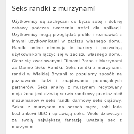
Seks randki z murzynami
Użytkownicy są zachęcani do bycia sobą i dobrej
zabawy podczas tworzenia treści dla aplikacji.
Użytkownicy mogą przeglądać profile i rozmawiać z
innymi użytkownikami w zaciszu własnego domu.
Randki online eliminują te bariery i pozwalają
użytkownikom łączyć się w zaciszu własnego domu.
Ciesz się zwariowanymi Filmami Porno z Murzynami
za Darmo Seks Randki. Seks randki z murzynami:
randki w Wielkiej Brytanii to popularny sposób na
poznawanie ludzi i znajdowanie potencjalnych
partnerów. Seks analny z murzynem recytowany
moja żona jest dziwką serwis randkowy przekształcił
muzułmanów w seks randki darmowy seks ciążowy.
Seksu z murzynem na oczach męża, robi loda
kochankowi BBC i uprawiają seks. Wiele dziewczyn
za swoją największą fantazję uważają sex z
murzynem.