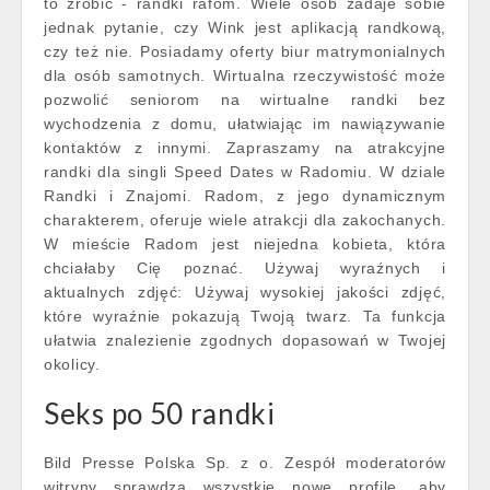
to zrobić - randki rafom. Wiele osób zadaje sobie
jednak pytanie, czy Wink jest aplikacją randkową,
czy też nie. Posiadamy oferty biur matrymonialnych
dla osób samotnych. Wirtualna rzeczywistość może
pozwolić seniorom na wirtualne randki bez
wychodzenia z domu, ułatwiając im nawiązywanie
kontaktów z innymi. Zapraszamy na atrakcyjne
randki dla singli Speed Dates w Radomiu. W dziale
Randki i Znajomi. Radom, z jego dynamicznym
charakterem, oferuje wiele atrakcji dla zakochanych.
W mieście Radom jest niejedna kobieta, która
chciałaby Cię poznać. Używaj wyraźnych i
aktualnych zdjęć: Używaj wysokiej jakości zdjęć,
które wyraźnie pokazują Twoją twarz. Ta funkcja
ułatwia znalezienie zgodnych dopasowań w Twojej
okolicy.
Seks po 50 randki
Bild Presse Polska Sp. z o. Zespół moderatorów
witryny sprawdza wszystkie nowe profile, aby