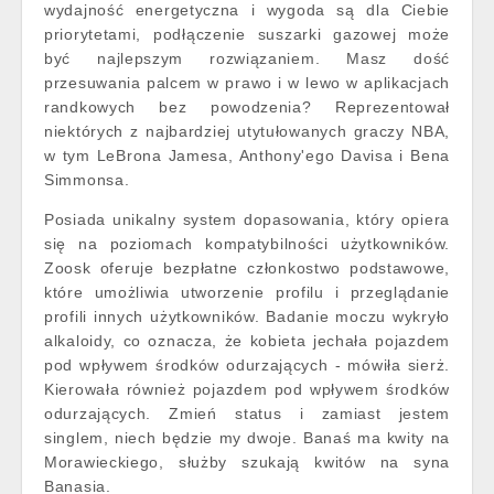
wydajność energetyczna i wygoda są dla Ciebie
priorytetami, podłączenie suszarki gazowej może
być najlepszym rozwiązaniem. Masz dość
przesuwania palcem w prawo i w lewo w aplikacjach
randkowych bez powodzenia? Reprezentował
niektórych z najbardziej utytułowanych graczy NBA,
w tym LeBrona Jamesa, Anthony'ego Davisa i Bena
Simmonsa.
Posiada unikalny system dopasowania, który opiera
się na poziomach kompatybilności użytkowników.
Zoosk oferuje bezpłatne członkostwo podstawowe,
które umożliwia utworzenie profilu i przeglądanie
profili innych użytkowników. Badanie moczu wykryło
alkaloidy, co oznacza, że kobieta jechała pojazdem
pod wpływem środków odurzających - mówiła sierż.
Kierowała również pojazdem pod wpływem środków
odurzających. Zmień status i zamiast jestem
singlem, niech będzie my dwoje. Banaś ma kwity na
Morawieckiego, służby szukają kwitów na syna
Banasia.