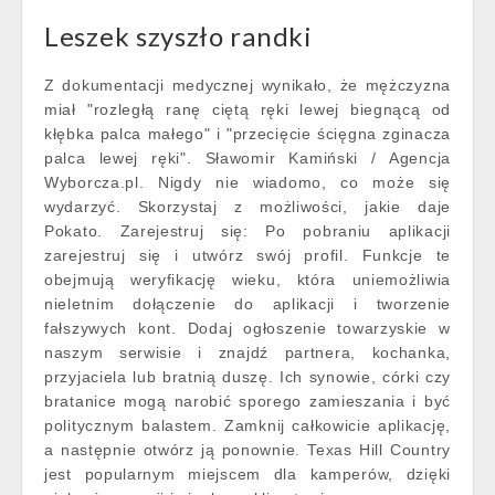
Leszek szyszło randki
Z dokumentacji medycznej wynikało, że mężczyzna
miał "rozległą ranę ciętą ręki lewej biegnącą od
kłębka palca małego" i "przecięcie ścięgna zginacza
palca lewej ręki". Sławomir Kamiński / Agencja
Wyborcza.pl. Nigdy nie wiadomo, co może się
wydarzyć. Skorzystaj z możliwości, jakie daje
Pokato. Zarejestruj się: Po pobraniu aplikacji
zarejestruj się i utwórz swój profil. Funkcje te
obejmują weryfikację wieku, która uniemożliwia
nieletnim dołączenie do aplikacji i tworzenie
fałszywych kont. Dodaj ogłoszenie towarzyskie w
naszym serwisie i znajdź partnera, kochanka,
przyjaciela lub bratnią duszę. Ich synowie, córki czy
bratanice mogą narobić sporego zamieszania i być
politycznym balastem. Zamknij całkowicie aplikację,
a następnie otwórz ją ponownie. Texas Hill Country
jest popularnym miejscem dla kamperów, dzięki