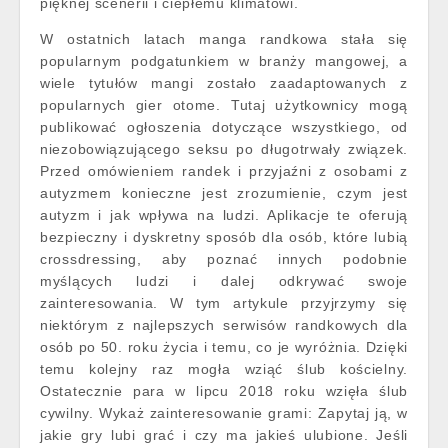
pięknej scenerii i ciepłemu klimatowi.
W ostatnich latach manga randkowa stała się
popularnym podgatunkiem w branży mangowej, a
wiele tytułów mangi zostało zaadaptowanych z
popularnych gier otome. Tutaj użytkownicy mogą
publikować ogłoszenia dotyczące wszystkiego, od
niezobowiązującego seksu po długotrwały związek.
Przed omówieniem randek i przyjaźni z osobami z
autyzmem konieczne jest zrozumienie, czym jest
autyzm i jak wpływa na ludzi. Aplikacje te oferują
bezpieczny i dyskretny sposób dla osób, które lubią
crossdressing, aby poznać innych podobnie
myślących ludzi i dalej odkrywać swoje
zainteresowania. W tym artykule przyjrzymy się
niektórym z najlepszych serwisów randkowych dla
osób po 50. roku życia i temu, co je wyróżnia. Dzięki
temu kolejny raz mogła wziąć ślub kościelny.
Ostatecznie para w lipcu 2018 roku wzięła ślub
cywilny. Wykaż zainteresowanie grami: Zapytaj ją, w
jakie gry lubi grać i czy ma jakieś ulubione. Jeśli