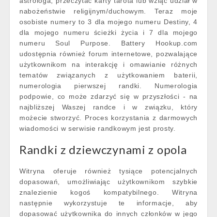
astrologa, przeczytać karty tarota lub wziąć udział w
nabożeństwie religijnym/duchowym. Teraz moje
osobiste numery to 3 dla mojego numeru Destiny, 4
dla mojego numeru ścieżki życia i 7 dla mojego
numeru Soul Purpose. Battery Hookup.com
udostępnia również forum internetowe, pozwalające
użytkownikom na interakcję i omawianie różnych
tematów związanych z użytkowaniem baterii,
numerologia pierwszej randki. Numerologia
podpowie, co może zdarzyć się w przyszłości - na
najbliższej Waszej randce i w związku, który
możecie stworzyć. Proces korzystania z darmowych
wiadomości w serwisie randkowym jest prosty.
Randki z dziewczynami z opola
Witryna oferuje również tysiące potencjalnych
dopasowań, umożliwiając użytkownikom szybkie
znalezienie kogoś kompatybilnego. Witryna
następnie wykorzystuje te informacje, aby
dopasować użytkownika do innych członków w jego