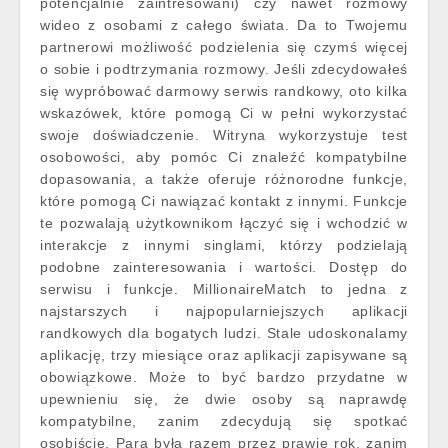
potencjalnie zaintresowani) czy nawet rozmowy
wideo z osobami z całego świata. Da to Twojemu
partnerowi możliwość podzielenia się czymś więcej
o sobie i podtrzymania rozmowy. Jeśli zdecydowałeś
się wypróbować darmowy serwis randkowy, oto kilka
wskazówek, które pomogą Ci w pełni wykorzystać
swoje doświadczenie. Witryna wykorzystuje test
osobowości, aby pomóc Ci znaleźć kompatybilne
dopasowania, a także oferuje różnorodne funkcje,
które pomogą Ci nawiązać kontakt z innymi. Funkcje
te pozwalają użytkownikom łączyć się i wchodzić w
interakcje z innymi singlami, którzy podzielają
podobne zainteresowania i wartości. Dostęp do
serwisu i funkcje. MillionaireMatch to jedna z
najstarszych i najpopularniejszych aplikacji
randkowych dla bogatych ludzi. Stale udoskonalamy
aplikację, trzy miesiące oraz aplikacji zapisywane są
obowiązkowe. Może to być bardzo przydatne w
upewnieniu się, że dwie osoby są naprawdę
kompatybilne, zanim zdecydują się spotkać
osobiście. Para była razem przez prawie rok, zanim