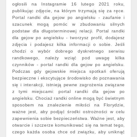
ogłosili na Instagramie 16 lutego 2021 roku,
publikując zdjęcie, na którym trzymają się za ręce.
Portal randki dla gejow po angielsku - zaufanie i
szacunek mogą pomóc w zbudowaniu silnych
podstaw dla długoterminowej relacji. Portal randki
dla gejow po angielsku - tworzysz profil, dodajesz
zdjęcia i podajesz kilka informacji o sobie. Jeśli
chodzi o wybór dobrego dyskretnego serwisu
randkowego, należy wziąć pod uwagę kilka
czynników - portal randki dla gejow po angielsku.
Podczas gdy gejowskie miejsca spotkań oferują
bezpieczne i ekscytujące środowisko do poznawania
się i interakcji, istnieją pewne zagrożenia związane
z tymi miejscami: portal randki dla gejow po
angielsku. Chociaż randki online mogą być świetnym
sposobem na znalezienie miłości na Florydzie,
ważne jest, aby podjąć środki ostrożności w celu
zapewnienia sobie bezpieczeństwa. Ważne jest, aby
otwarcie i szczerze komunikować się na temat tego,
czego każda osoba chce od związku, aby uniknąć