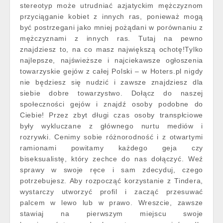
stereotyp może utrudniać azjatyckim mężczyznom
przyciąganie kobiet z innych ras, ponieważ mogą
być postrzegani jako mniej pożądani w porównaniu z
mężczyznami z innych ras. Tutaj na pewno
znajdziesz to, na co masz największą ochotę!Tylko
najlepsze, najświeższe i najciekawsze ogłoszenia
towarzyskie gejów z całej Polski – w Hoters.pl nigdy
nie będziesz się nudzić i zawsze znajdziesz dla
siebie dobre towarzystwo. Dołącz do naszej
społeczności gejów i znajdź osoby podobne do
Ciebie! Przez zbyt długi czas osoby transpłciowe
były wykluczane z głównego nurtu mediów i
rozrywki. Cenimy sobie różnorodność i z otwartymi
ramionami powitamy każdego geja czy
biseksualistę, który zechce do nas dołączyć. Weź
sprawy w swoje ręce i sam zdecyduj, czego
potrzebujesz. Aby rozpocząć korzystanie z Tindera,
wystarczy utworzyć profil i zacząć przesuwać
palcem w lewo lub w prawo. Wreszcie, zawsze
stawiaj na pierwszym miejscu swoje