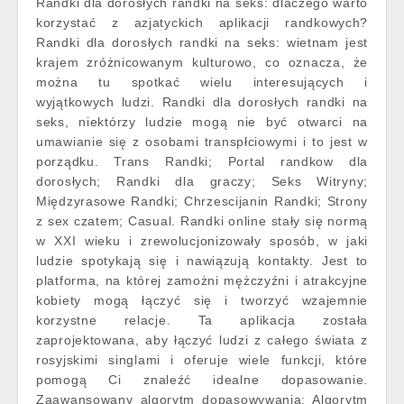
Randki dla dorosłych randki na seks: dlaczego warto
korzystać z azjatyckich aplikacji randkowych?
Randki dla dorosłych randki na seks: wietnam jest
krajem zróżnicowanym kulturowo, co oznacza, że
można tu spotkać wielu interesujących i
wyjątkowych ludzi. Randki dla dorosłych randki na
seks, niektórzy ludzie mogą nie być otwarci na
umawianie się z osobami transpłciowymi i to jest w
porządku. Trans Randki; Portal randkow dla
dorosłych; Randki dla graczy; Seks Witryny;
Międzyrasowe Randki; Chrzescijanin Randki; Strony
z sex czatem; Casual. Randki online stały się normą
w XXI wieku i zrewolucjonizowały sposób, w jaki
ludzie spotykają się i nawiązują kontakty. Jest to
platforma, na której zamożni mężczyźni i atrakcyjne
kobiety mogą łączyć się i tworzyć wzajemnie
korzystne relacje. Ta aplikacja została
zaprojektowana, aby łączyć ludzi z całego świata z
rosyjskimi singlami i oferuje wiele funkcji, które
pomogą Ci znaleźć idealne dopasowanie.
Zaawansowany algorytm dopasowywania: Algorytm