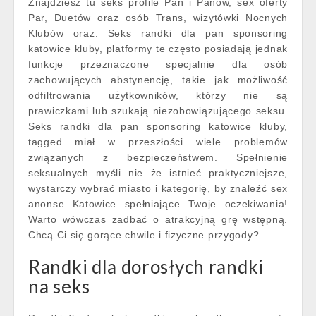
Znajdziesz tu seks profile Pań i Panów, sex oferty
Par, Duetów oraz osób Trans, wizytówki Nocnych
Klubów oraz. Seks randki dla pan sponsoring
katowice kluby, platformy te często posiadają jednak
funkcje przeznaczone specjalnie dla osób
zachowujących abstynencję, takie jak możliwość
odfiltrowania użytkowników, którzy nie są
prawiczkami lub szukają niezobowiązującego seksu.
Seks randki dla pan sponsoring katowice kluby,
tagged miał w przeszłości wiele problemów
związanych z bezpieczeństwem. Spełnienie
seksualnych myśli nie że istnieć praktyczniejsze,
wystarczy wybrać miasto i kategorię, by znaleźć sex
anonse Katowice spełniające Twoje oczekiwania!
Warto wówczas zadbać o atrakcyjną grę wstępną.
Chcą Ci się gorące chwile i fizyczne przygody?
Randki dla dorosłych randki
na seks