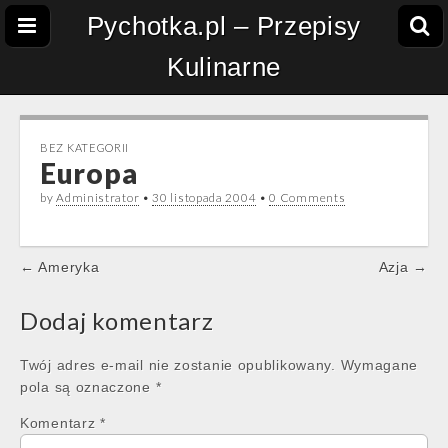
Pychotka.pl – Przepisy
Kulinarne
BEZ KATEGORII
Europa
by
Administrator
•
30 listopada 2004
•
0 Comments
Post
← Ameryka
Azja →
navigation
Dodaj komentarz
Twój adres e-mail nie zostanie opublikowany.
Wymagane
pola są oznaczone
*
Komentarz
*