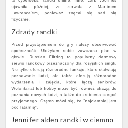
to cyberseks, randki online, inne. Lark Voorhies
ujawniła później, że zerwała z Martinem
Lawrence'em, ponieważ znęcał się nad nią
fizycznie.
Zdrady randki
Przed przystąpieniem do gry należy obserwować
społeczność. Ułożyłam sobie zawczasu plan w
głowie. Russian Flirting to popularny darmowy
serwis randkowy przeznaczony dla rosyjskich singli.
Nie tylko oferują różnorodne funkcje, które ułatwiają
poznawanie ludzi, ale także oferują różnorodne
wydarzenia i zajęcia, które łączą seniorów.
Wolontariat lub hobby może być również okazją do
poznania nowych ludzi, a także do zrobienia czegoś
przyjemnego. Często mówi się, że "najciemniej jest
pod latarnią".
Jennifer alden randki w ciemno