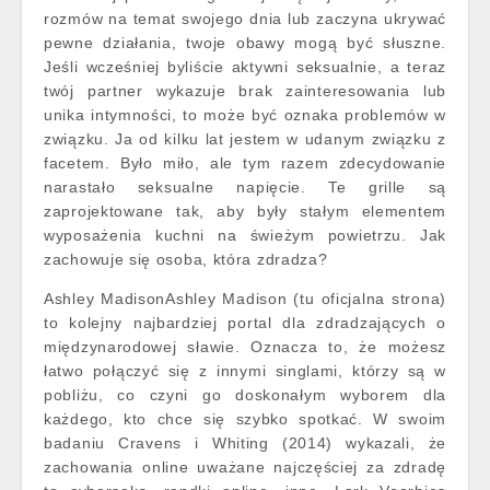
rozmów na temat swojego dnia lub zaczyna ukrywać
pewne działania, twoje obawy mogą być słuszne.
Jeśli wcześniej byliście aktywni seksualnie, a teraz
twój partner wykazuje brak zainteresowania lub
unika intymności, to może być oznaka problemów w
związku. Ja od kilku lat jestem w udanym związku z
facetem. Było miło, ale tym razem zdecydowanie
narastało seksualne napięcie. Te grille są
zaprojektowane tak, aby były stałym elementem
wyposażenia kuchni na świeżym powietrzu. Jak
zachowuje się osoba, która zdradza?
Ashley MadisonAshley Madison (tu oficjalna strona)
to kolejny najbardziej portal dla zdradzających o
międzynarodowej sławie. Oznacza to, że możesz
łatwo połączyć się z innymi singlami, którzy są w
pobliżu, co czyni go doskonałym wyborem dla
każdego, kto chce się szybko spotkać. W swoim
badaniu Cravens i Whiting (2014) wykazali, że
zachowania online uważane najczęściej za zdradę