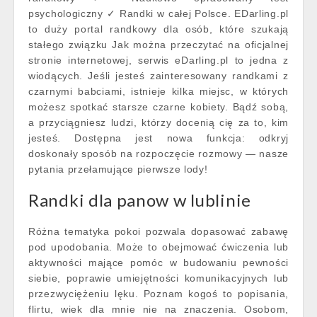
psychologiczny ✓ Randki w całej Polsce. EDarling.pl
to duży portal randkowy dla osób, które szukają
stałego związku Jak można przeczytać na oficjalnej
stronie internetowej, serwis eDarling.pl to jedna z
wiodących. Jeśli jesteś zainteresowany randkami z
czarnymi babciami, istnieje kilka miejsc, w których
możesz spotkać starsze czarne kobiety. Bądź sobą,
a przyciągniesz ludzi, którzy docenią cię za to, kim
jesteś. Dostępna jest nowa funkcja: odkryj
doskonały sposób na rozpoczęcie rozmowy — nasze
pytania przełamujące pierwsze lody!
Randki dla panow w lublinie
Różna tematyka pokoi pozwala dopasować zabawę
pod upodobania. Może to obejmować ćwiczenia lub
aktywności mające pomóc w budowaniu pewności
siebie, poprawie umiejętności komunikacyjnych lub
przezwyciężeniu lęku. Poznam kogoś to popisania,
flirtu, wiek dla mnie nie na znaczenia. Osobom,