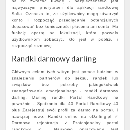
na co zwracać uwagę - bezpieczeństwo jest
najwyższym priorytetem dla aplikacji randkowej
Sofia. Oznacza to, że użytkownicy mogą utworzyć
konto i rozpocząć przeglądanie potencjalnych
dopasowań bez konieczności płacenia ani centa. Ma
funkcję opartą na lokalizacji, która pozwala
użytkownikom zobaczyć, kto jest w pobliżu i
rozpocząć rozmowę.
Randki darmowy darling
Głównym celem tych witryn jest pomoc ludziom w
znalezieniu partnerów do seksu, randek lub
związków bez potrzeby jakiegokolwiek
zaangażowania emocjonalnego - randki darmowy
darling. Darling randki Portal Randkowy na
poważnie - Spotkania dla 40 Portal Randkowy 40
plus Zarejestruj swój profil za darmo na portalu i
nawiązuj nowe. Randki online na eDarling.pl ✓
Darmowa rejestracja ✓Profesjonalny portal
randkowy ✓ Naukowo opracowany test