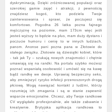
dyskryminacją. Dzięki zróżnicowanej populacji oraz
szerokiej gamie zajęć i atrakcji, z pewnością
znajdziesz kogoś, kto podziela Twoje
zainteresowania i sprawi, że poczujesz się
komfortowo. Pogodna 26 latka pozna fajnego
mężczyznę na poziomie, mam 173cm więc jeśli
jesteś wyższy to będzie na plus, mam duży dystans i
poczucie humoru i cenię to w innych ludziach,
panom. Anonse pani pozna pana w Złotowie do
stałego związku. Złotowie są dziesiątki kobiet, które
- tak jak Ty – szukają nowych znajomości i chętnie
umawiają się na randki. Na portalu szybko możesz
poznać wspaniałą osobowość i umówić się na kawę
bądź randkę we dwoje. Uprawiaj bezpieczny seks,
aby zmniejszyć ryzyko infekcji przenoszonych drogą
płciową. Mogą nawiązać kontakt z ludźmi, którzy
rozumieją ich zmagania i są w stanie zapewnić
wsparcie emocjonalne. Chcesz, aby Twoje randkowe
CV wyglądało profesjonalnie, ale także zabawnie i
kreatywnie. Brytyjska aplikacja randkowa to