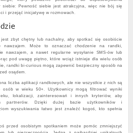
siebie: Pewność siebie jest atrakcyjna, więc nie bój się
i i przejąć inicjatywę w rozmowach.
ódzie
ś jest zbyt chętny lub nachalny, aby spotkać się osobiście
e nawzajem. Może to oznaczać chodzenie na randki,
ie nawzajem, a nawet regularne wysyłanie SMS-ów lub
orąc pod uwagę piętno, które wciąż istnieje dla wielu osób
e, randki bi-curious mogą zapewnić bezpieczny sposób na
rzed osądem.
zona liczba aplikacji randkowych, ale nie wszystkie z nich są
 osób w wieku 50+. Użytkownicy mogą filtrować wyniki
ku, lokalizacji, zainteresowań i innych kryteriów, aby
ch partnerów. Dzięki dużej bazie użytkowników i
om wyszukiwania łatwo jest znaleźć kogoś, kto spełnia
oś przed osobistym spotkaniem może pomóc zmniejszyć
em lub niezręcznością. Jedną z najbardziej unikalnych