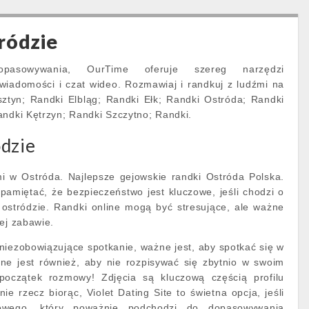
ródzie
pasowywania, OurTime oferuje szereg narzędzi
wiadomości i czat wideo. Rozmawiaj i randkuj z ludźmi na
sztyn; Randki Elbląg; Randki Ełk; Randki Ostróda; Randki
andki Kętrzyn; Randki Szczytno; Randki.
ódzie
mi w Ostróda. Najlepsze gejowskie randki Ostróda Polska.
pamiętać, że bezpieczeństwo jest kluczowe, jeśli chodzi o
w ostródzie. Randki online mogą być stresujące, ale ważne
ej zabawie.
niezobowiązujące spotkanie, ważne jest, aby spotkać się w
ne jest również, aby nie rozpisywać się zbytnio w swoim
 początek rozmowy! Zdjęcia są kluczową częścią profilu
e rzecz biorąc, Violet Dating Site to świetna opcja, jeśli
kowego, który poważnie podchodzi do dopasowywania