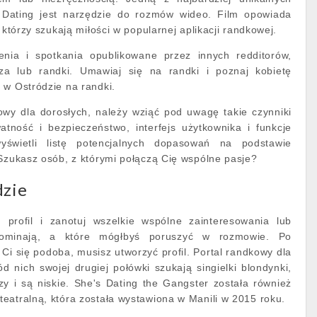
on Dating jest narzędzie do rozmów wideo. Film opowiada
, którzy szukają miłości w popularnej aplikacji randkowej.
enia i spotkania opublikowane przez innych redditorów,
sza lub randki. Umawiaj się na randki i poznaj kobietę
 w Ostródzie na randki.
owy dla dorosłych, należy wziąć pod uwagę takie czynniki
atność i bezpieczeństwo, interfejs użytkownika i funkcje
yświetli listę potencjalnych dopasowań na podstawie
 Szukasz osób, z którymi połączą Cię wspólne pasje?
dzie
h profil i zanotuj wszelkie wspólne zainteresowania lub
pominają, a które mógłbyś poruszyć w rozmowie. Po
a Ci się podoba, musisz utworzyć profil. Portal randkowy dla
d nich swojej drugiej połówki szukają singielki blondynki,
zy i są niskie. She's Dating the Gangster została również
eatralną, która została wystawiona w Manili w 2015 roku.