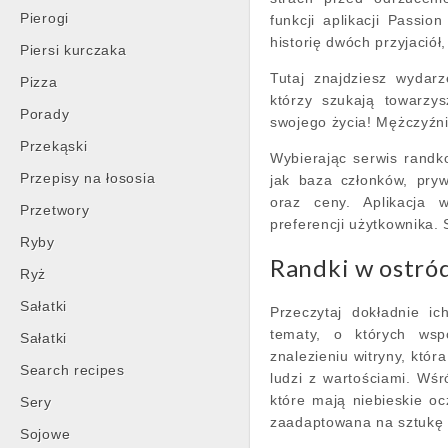
Pierogi
funkcji aplikacji Passi
historię dwóch przyjaciół
Piersi kurczaka
Tutaj znajdziesz wydarz
Pizza
którzy szukają towarzy
Porady
swojego życia! Mężczyźni
Przekąski
Wybierając serwis randk
Przepisy na łososia
jak baza członków, pryw
oraz ceny. Aplikacja w
Przetwory
preferencji użytkownika.
Ryby
Randki w ostró
Ryż
Sałatki
Przeczytaj dokładnie ic
tematy, o których ws
Sałatki
znalezieniu witryny, któr
Search recipes
ludzi z wartościami. Wśró
które mają niebieskie oc
Sery
zaadaptowana na sztukę t
Sojowe