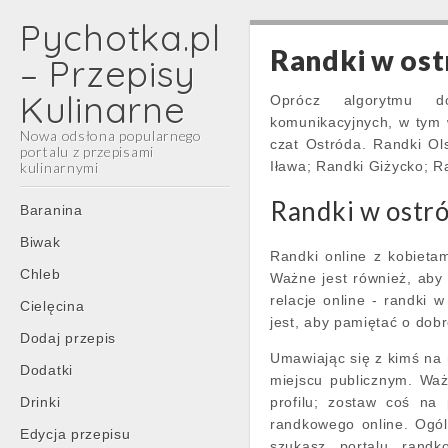
Pychotka.pl
Randki w ost
– Przepisy
Kulinarne
Oprócz algorytmu do
komunikacyjnych, w tym 
Nowa odsłona popularnego
czat Ostróda. Randki Ol
portalu z przepisami
Iława; Randki Giżycko; R
kulinarnymi
Main
Randki w ostr
Skip
Baranina
menu
to
Biwak
content
Randki online z kobieta
Chleb
Ważne jest również, aby 
relacje online - randki 
Cielęcina
jest, aby pamiętać o dobr
Dodaj przepis
Umawiając się z kimś na 
Dodatki
miejscu publicznym. Waż
Drinki
profilu; zostaw coś na
randkowego online. Ogólni
Edycja przepisu
szukasz portalu rand