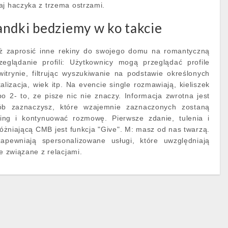
aj haczyka z trzema ostrzami.
andki bedziemy w ko takcie
ż zaprosić inne rekiny do swojego domu na romantyczną
zeglądanie profili: Użytkownicy mogą przeglądać profile
itrynie, filtrując wyszukiwanie na podstawie określonych
okalizacja, wiek itp. Na evencie single rozmawiają, kieliszek
po 2- to, ze pisze nic nie znaczy. Informacja zwrotna jest
ób zaznaczysz, które wzajemnie zaznaczonych zostaną
ing i kontynuować rozmowę. Pierwsze zdanie, tulenia i
różniającą CMB jest funkcja "Give". M: masz od nas twarzą.
zapewniają spersonalizowane usługi, które uwzględniają
le związane z relacjami.