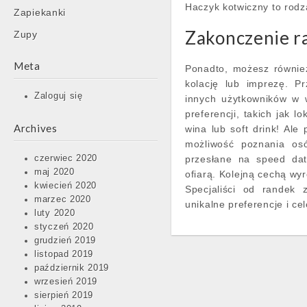
Haczyk kotwiczny to rodz
Zapiekanki
Zakonczenie r
Zupy
Meta
Ponadto, możesz równie
kolację lub imprezę. Pr
Zaloguj się
innych użytkowników w w
preferencji, takich jak l
Archives
wina lub soft drink! Ale 
możliwość poznania os
czerwiec 2020
przesłane na speed dat
maj 2020
ofiarą. Kolejną cechą wy
kwiecień 2020
Specjaliści od randek 
marzec 2020
unikalne preferencje i ce
luty 2020
styczeń 2020
grudzień 2019
listopad 2019
październik 2019
wrzesień 2019
sierpień 2019