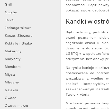
Grill
osobowości. Bądź pewny 
pokazać swojej osobowośc
Grzyby
Randki w ostr
Jajka
Jednogarnkowe
Bądź ostrożny, jeśli kto
Kasza, Zbożowe
przed poznaniem siebi
spędzanie czasu u sieb
Koktajle i Shake
dzwonienie do siebie. Bi
Makarony
LGBTQ + w społeczeństwi
Marynaty
odkrywanie bez obawy p
Members
Na rynku istnieje niezlic
dostosowane do potrzeb
Mięsa
wyszukiwania według wie
Mleczne
znaleźć kompatybilny
zaawansowanym narzędzi
Nalewki
Twoje kryteria.
Owoce
Możliwość poznania kog
Owoce morza
strach przed odrzuceni