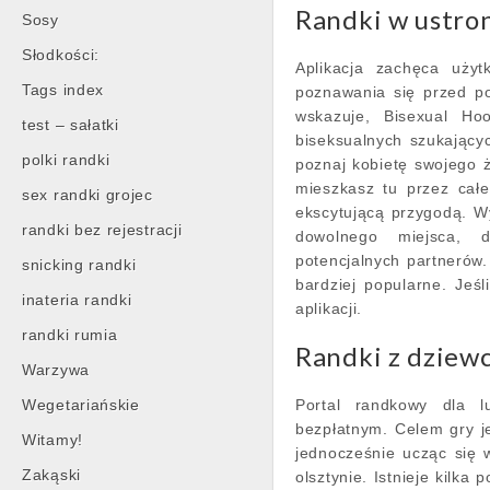
Randki w ustro
Sosy
Słodkości:
Aplikacja zachęca uży
Tags index
poznawania się przed p
wskazuje, Bisexual Hoo
test – sałatki
biseksualnych szukający
polki randki
poznaj kobietę swojego ż
mieszkasz tu przez cał
sex randki grojec
ekscytującą przygodą. W
randki bez rejestracji
dowolnego miejsca, 
potencjalnych partnerów. 
snicking randki
bardziej popularne. Jeś
inateria randki
aplikacji.
randki rumia
Randki z dziew
Warzywa
Wegetariańskie
Portal randkowy dla lu
bezpłatnym. Celem gry j
Witamy!
jednocześnie ucząc się 
Zakąski
olsztynie. Istnieje kilka