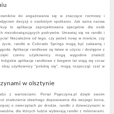
niu
tkowników do angażowania się w znaczące rozmowy i
odjęciem decyzji o osobistym spotkaniu. Jak sama nazwa
kup to aplikacja zaprojektowana specjalnie dla osób
ch niezobowiązujących podrywów. Umawiaj się na randki i
ycia! Niezależnie od tego, czy jesteś nowy w mieście, czy
e życie, randki w Colorado Springs mogą być zabawną i
ygoda: Aplikacje randkowe są łatwe w użyciu i dostępne z
dzięki czemu użytkownicy mogą wygodnie znaleźć
Indyjskie aplikacje randkowe z biegiem lat stają się coraz
li obaj użytkownicy "polubią się", mogą rozpocząć czat w
czynami w olsztynie
dzi z wartościami. Portal Pajeczyna.pl dzięki swoim
est znalezienie idealnego dopasowania dla swojego konia,
więcej o zwierzętach po drodze, randki z dziewczynami w
 powodów, dla których ludzie wybierają randki z milionerami.