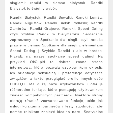
singlami: randki w ciemno białystok. Randki
Białystok to świetny wybór.
Randki Białystok; Randki Suwałki; Randki Łomża;
Randki Augustów; Randki Bielsk Podlaski; Randki
Zambrów; Randki Grajewo; Randki. Speed Dating
czyli Szybkie Randki w Białymstoku. Serdecznie
zapraszamy na Spotkanie dla singli, czyli randka
prawie w ciemno Spotkanie dla singli z elementami
Speed Dating ( Szybkie Randki ) ale w bardzo.
Przyjdź na nasze spotkanie speed dating! Na
przykład OkCupid to dobrze znana strona
internetowa, która pozwala użytkownikom określić
ich orientację seksualną i preferencje dotyczące
związków, a także przeglądać profile innych osób
LGBTQ+. Ma dużą bazę użytkowników i oferuje
różnorodne funkcje, które pomagają użytkownikom
znaleźć kompatybilnych partnerów. Niektóre strony
oferują również zaawansowane funkcje, takie jak
usługi kojarzenia partnerów i testy zgodności, aby
pomóc rolnikom znaleźć idealną parę. Spotykając