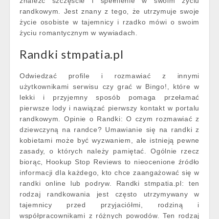
znaleźć szczęście i spełnienie w swoim życiu
randkowym. Jest znany z tego, że utrzymuje swoje
życie osobiste w tajemnicy i rzadko mówi o swoim
życiu romantycznym w wywiadach.
Randki stmpatia.pl
Odwiedzać profile i rozmawiać z innymi
użytkownikami serwisu czy grać w Bingo!, które w
lekki i przyjemny sposób pomaga przełamać
pierwsze lody i nawiązać pierwszy kontakt w portalu
randkowym. Opinie o Randki: O czym rozmawiać z
dziewczyną na randce? Umawianie się na randki z
kobietami może być wyzwaniem, ale istnieją pewne
zasady, o których należy pamiętać. Ogólnie rzecz
biorąc, Hookup Stop Reviews to nieocenione źródło
informacji dla każdego, kto chce zaangażować się w
randki online lub podryw. Randki stmpatia.pl: ten
rodzaj randkowania jest często utrzymywany w
tajemnicy przed przyjaciółmi, rodziną i
współpracownikami z różnych powodów. Ten rodzaj