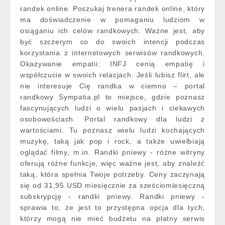
randek online. Poszukaj trenera randek online, który
ma doświadczenie w pomaganiu ludziom w
osiąganiu ich celów randkowych. Ważne jest, aby
być szczerym co do swoich intencji podczas
korzystania z internetowych serwisów randkowych.
Okazywanie empatii: INFJ cenią empatię i
współczucie w swoich relacjach. Jeśli lubisz flirt, ale
nie interesuje Cię randka w ciemno – portal
randkowy Sympatia.pl to miejsce, gdzie poznasz
fascynujących ludzi o wielu pasjach i ciekawych
osobowościach. Portal randkowy dla ludzi z
wartościami. Tu poznasz wielu ludzi kochających
muzykę, taką jak pop i rock, a także uwielbiają
oglądać filmy, m.in. Randki pniewy - różne witryny
oferują różne funkcje, więc ważne jest, aby znaleźć
taką, która spełnia Twoje potrzeby. Ceny zaczynają
się od 31,95 USD miesięcznie za sześciomiesięczną
subskrypcję - randki pniewy. Randki pniewy -
sprawia to, że jest to przystępna opcja dla tych,
którzy mogą nie mieć budżetu na płatny serwis