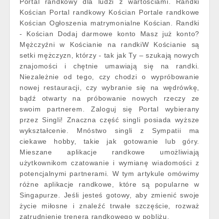
Portal randkowy dla ludzi z wartościami. Randki
Kościan Portal randkowy Kościan Portale randkowe
Kościan Ogłoszenia matrymonialne Kościan. Randki
- Kościan Dodaj darmowe konto Masz już konto?
Mężczyźni w Kościanie na randkiW Kościanie są
setki mężczyzn, którzy - tak jak Ty – szukają nowych
znajomości i chętnie umawiają się na randki.
Niezależnie od tego, czy chodzi o wypróbowanie
nowej restauracji, czy wybranie się na wędrówkę,
bądź otwarty na próbowanie nowych rzeczy ze
swoim partnerem. Zaloguj się Portal wybierany
przez Singli! Znaczna część singli posiada wyższe
wykształcenie. Mnóstwo singli z Sympatii ma
ciekawe hobby, takie jak gotowanie lub góry.
Mieszane aplikacje randkowe umożliwiają
użytkownikom czatowanie i wymianę wiadomości z
potencjalnymi partnerami. W tym artykule omówimy
różne aplikacje randkowe, które są popularne w
Singapurze. Jeśli jesteś gotowy, aby zmienić swoje
życie miłosne i znaleźć trwałe szczęście, rozważ
zatrudnienie trenera randkowego w pobliżu.