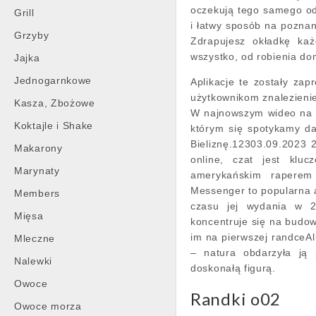
oczekują tego samego od
Grill
i łatwy sposób na poznan
Grzyby
Zdrapujesz okładkę każ
wszystko, od robienia d
Jajka
Jednogarnkowe
Aplikacje te zostały zap
użytkownikom znalezienie
Kasza, Zbożowe
W najnowszym wideo na Ti
Koktajle i Shake
którym się spotykamy da
Bieliznę.12303.09.2023 2
Makarony
online, czat jest klu
Marynaty
amerykańskim raperem
Messenger to popularna 
Members
czasu jej wydania w 2
Mięsa
koncentruje się na budow
im na pierwszej randceAll
Mleczne
– natura obdarzyła ją 
Nalewki
doskonałą figurą.
Owoce
Randki o02
Owoce morza