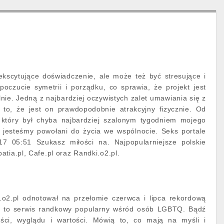
kscytujące doświadczenie, ale może też być stresujące i
oczucie symetrii i porządku, co sprawia, że projekt jest
lnie. Jedną z najbardziej oczywistych zalet umawiania się z
to, że jest on prawdopodobnie atrakcyjny fizycznie. Od
ń, który był chyba najbardziej szalonym tygodniem mojego
e jesteśmy powołani do życia we wspólnocie. Seks portale
7 05:51 Szukasz miłości na. Najpopularniejsze polskie
tia.pl, Cafe.pl oraz Randki.o2.pl.
i.o2.pl odnotował na przełomie czerwca i lipca rekordową
id to serwis randkowy popularny wśród osób LGBTQ. Bądź
ści, wyglądu i wartości. Mówią to, co mają na myśli i