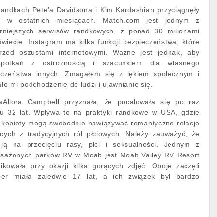
randkach Pete'a Davidsona i Kim Kardashian przyciągnęły
ej w ostatnich miesiącach. Match.com jest jednym z
larniejszych serwisów randkowych, z ponad 30 milionami
wiecie. Instagram ma kilka funkcji bezpieczeństwa, które
rzed oszustami internetowymi. Ważne jest jednak, aby
potkań z ostrożnością i szacunkiem dla własnego
eczeństwa innych. Zmagałem się z lękiem społecznym i
ało mi podchodzenie do ludzi i ujawnianie się.
Allora Campbell przyznała, że pocałowała się po raz
ku 32 lat. Wpływa to na praktyki randkowe w USA, gdzie
i kobiety mogą swobodnie nawiązywać romantyczne relacje
cych z tradycyjnych ról płciowych. Należy zauważyć, że
ieją na przecięciu rasy, płci i seksualności. Jednym z
posażonych parków RV w Moab jest Moab Valley RV Resort
kowała przy okazji kilka gorących zdjęć. Oboje zaczęli
ner miała zaledwie 17 lat, a ich związek był bardzo