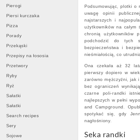
Pierogi
Podsumowując, plotki o 
uwagę opinii publiczn
Piersi kurczaka
najstarszych i najpopu
Pizza
użytkowników na całym ś
chronią użytkowników p
Porady
podchodzić do tych s
Przekąski
bezpieczeństwa i bezpi
nieśmiałością, co utrudni
Przepisy na łososia
Przetwory
Ona czekała aż 32 lata
pierwszy dopiero w wie
Ryby
zarówno mężczyźni, jak 
Ryż
bez ograniczeń wynikają
czarne poli-randki istn
Sałatki
najlepszych w pełni wy
Sałatki
and Campground. Opubli
spotykać się, gdy Jen
Search recipes
nagłośniony.
Sery
Seka randki
Sojowe