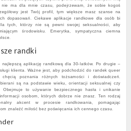
 i nie ma dla mnie czasu, podejrzewam, że sobie kogoś
czegółowy jest Twój profil, tym większe masz szanse na
nych dopasowań. Ciekawe aplikacje randkowe dla osób bi
dla tych, którzy nie są pewni swojej seksualności, aby
niającym środowisku. Emerytka, sympatyczna ciemna
olsce.
sze randki
najlepszą aplikację randkową dla 30-latków. Po drugie –
bsługi klienta. Ważne jest, aby podchodzić do randek queer
chęcią poznania różnych tożsamości i doświadczeń.
ierani są na podstawie wieku, orientacji seksualnej czy
ej. Obejmuje to używanie bezpiecznego hasła i unikanie
informacji osobom, których dobrze nie znasz. Ten rodzaj
sjonalny akcent w procesie randkowania, pomagając
m znaleźć miłość bez poświęcania ich cennego czasu.
nder