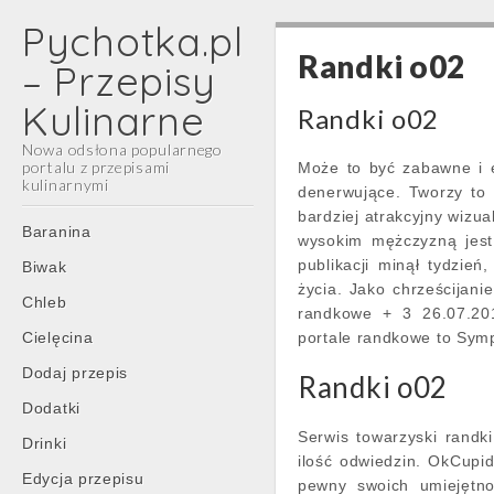
Pychotka.pl
Randki o02
– Przepisy
Kulinarne
Randki o02
Nowa odsłona popularnego
portalu z przepisami
Może to być zabawne i e
kulinarnymi
denerwujące. Tworzy to p
bardziej atrakcyjny wizua
Main
Skip
Baranina
wysokim mężczyzną jest 
menu
to
publikacji minął tydzie
Biwak
content
życia. Jako chrześcijani
Chleb
randkowe + 3 26.07.201
Cielęcina
portale randkowe to Sympa
Dodaj przepis
Randki o02
Dodatki
Serwis towarzyski randk
Drinki
ilość odwiedzin. OkCup
Edycja przepisu
pewny swoich umiejętno