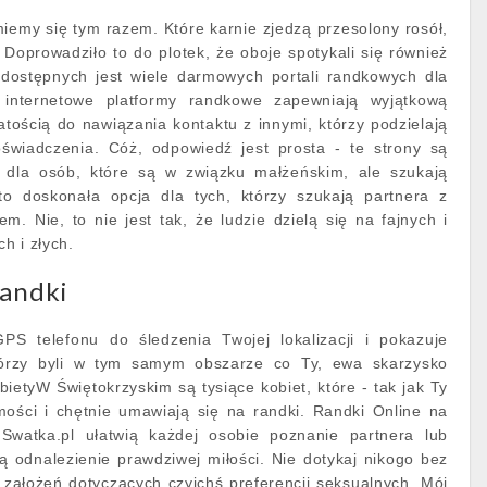
iemy się tym razem. Które karnie zjedzą przesolony rosół,
 Doprowadziło to do plotek, że oboje spotykali się również
dostępnych jest wiele darmowych portali randkowych dla
 internetowe platformy randkowe zapewniają wyjątkową
atością do nawiązania kontaktu z innymi, którzy podzielają
oświadczenia. Cóż, odpowiedź jest prosta - te strony są
e dla osób, które są w związku małżeńskim, ale szukają
to doskonała opcja dla tych, którzy szukają partnera z
. Nie, to nie jest tak, że ludzie dzielą się na fajnych i
h i złych.
randki
GPS telefonu do śledzenia Twojej lokalizacji i pokazuje
tórzy byli w tym samym obszarze co Ty, ewa skarzysko
bietyW Świętokrzyskim są tysiące kobiet, które - tak jak Ty
ości i chętnie umawiają się na randki. Randki Online na
Swatka.pl ułatwią każdej osobie poznanie partnera lub
ją odnalezienie prawdziwej miłości. Nie dotykaj nikogo bez
j założeń dotyczących czyichś preferencji seksualnych. Mój