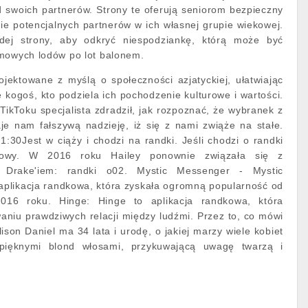
 swoich partnerów. Strony te oferują seniorom bezpieczny
ie potencjalnych partnerów w ich własnej grupie wiekowej.
dej strony, aby odkryć niespodziankę, którą może być
omowych lodów po lot balonem.
rojektowane z myślą o społeczności azjatyckiej, ułatwiając
 kogoś, kto podziela ich pochodzenie kulturowe i wartości.
kToku specjalista zdradził, jak rozpoznać, że wybranek z
je nam fałszywą nadzieję, iż się z nami zwiąże na stałe.
1:30Jest w ciąży i chodzi na randki. Jeśli chodzi o randki
czowy. W 2016 roku Hailey ponownie związała się z
 Drake'iem: randki o02. Mystic Messenger - Mystic
aplikacja randkowa, która zyskała ogromną popularność od
016 roku. Hinge: Hinge to aplikacja randkowa, która
aniu prawdziwych relacji między ludźmi. Przez to, co mówi
ison Daniel ma 34 lata i urodę, o jakiej marzy wiele kobiet
pięknymi blond włosami, przykuwającą uwagę twarzą i