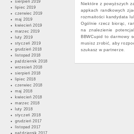
sierpień 2019
Niektóre z powyższych za
lipiec 2019
appkach randkowych zja
czerwiec 2019
rozmaitości kandydata lu
maj 2019
Ogólnie rzecz biorąc, ra
kwiecień 2019
na znalezienie potencj
marzec 2019
BBWCupid to darmowy se
luty 2019
musisz zrobić, aby rozpoc
styczeń 2019
grudzień 2018
szukasz w partnerze.
listopad 2018
październik 2018
wrzesień 2018
sierpień 2018
lipiec 2018
czerwiec 2018
maj 2018
kwiecień 2018
marzec 2018
luty 2018
styczeń 2018
grudzień 2017
listopad 2017
październik 2017