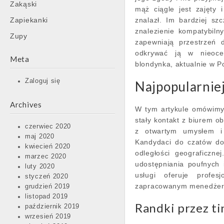
Zakąski
mąż ciągle jest zajęty
Zapiekanki
znalazł. Im bardziej sz
znalezienie kompatybil
Zupy
zapewniają przestrzeń 
odkrywać ją w nieoce
Meta
blondynka, aktualnie w P
Zaloguj się
Najpopularniej
Archives
W tym artykule omówimy 
stały kontakt z biurem o
czerwiec 2020
z otwartym umysłem i 
maj 2020
Kandydaci do czatów dob
kwiecień 2020
odległości geograficzn
marzec 2020
udostępniania poufnych 
luty 2020
usługi oferuje profe
styczeń 2020
zapracowanym menedżero
grudzień 2019
listopad 2019
Randki przez ti
październik 2019
wrzesień 2019