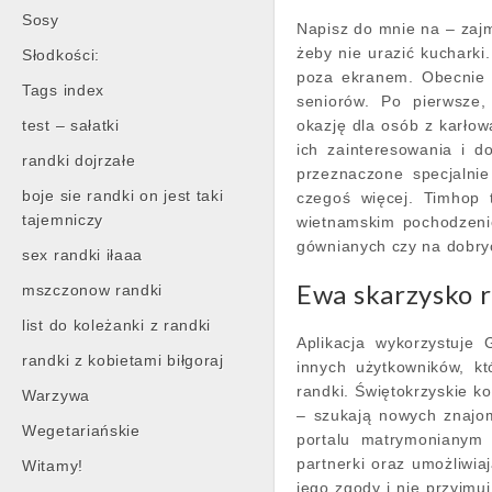
Sosy
Napisz do mnie na – zajm
żeby nie urazić kucharki.
Słodkości:
poza ekranem. Obecnie 
Tags index
seniorów. Po pierwsze,
test – sałatki
okazję dla osób z karłow
ich zainteresowania i d
randki dojrzałe
przeznaczone specjalni
boje sie randki on jest taki
czegoś więcej. Timhop 
tajemniczy
wietnamskim pochodzeniem
gównianych czy na dobryc
sex randki iłaaa
Ewa skarzysko 
mszczonow randki
list do koleżanki z randki
Aplikacja wykorzystuje 
randki z kobietami biłgoraj
innych użytkowników, k
randki. Świętokrzyskie ko
Warzywa
– szukają nowych znajom
Wegetariańskie
portalu matrymonianym 
partnerki oraz umożliwia
Witamy!
jego zgody i nie przyjmu