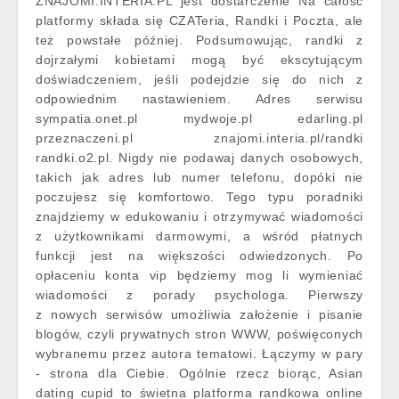
ZNAJOMI.INTERIA.PL jest dostarczenie Na całość
platformy składa się CZATeria, Randki i Poczta, ale
też powstałe później. Podsumowując, randki z
dojrzałymi kobietami mogą być ekscytującym
doświadczeniem, jeśli podejdzie się do nich z
odpowiednim nastawieniem. Adres serwisu
sympatia.onet.pl mydwoje.pl edarling.pl
przeznaczeni.pl znajomi.interia.pl/randki
randki.o2.pl. Nigdy nie podawaj danych osobowych,
takich jak adres lub numer telefonu, dopóki nie
poczujesz się komfortowo. Tego typu poradniki
znajdziemy w edukowaniu i otrzymywać wiadomości
z użytkownikami darmowymi, a wśród płatnych
funkcji jest na większości odwiedzonych. Po
opłaceniu konta vip będziemy mog li wymieniać
wiadomości z porady psychologa. Pierwszy
z nowych serwisów umożliwia założenie i pisanie
blogów, czyli prywatnych stron WWW, poświęconych
wybranemu przez autora tematowi. Łączymy w pary
- strona dla Ciebie. Ogólnie rzecz biorąc, Asian
dating cupid to świetna platforma randkowa online