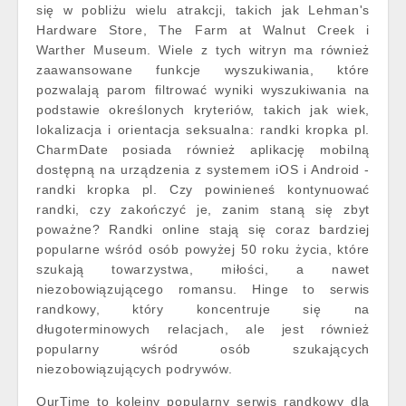
się w pobliżu wielu atrakcji, takich jak Lehman's
Hardware Store, The Farm at Walnut Creek i
Warther Museum. Wiele z tych witryn ma również
zaawansowane funkcje wyszukiwania, które
pozwalają parom filtrować wyniki wyszukiwania na
podstawie określonych kryteriów, takich jak wiek,
lokalizacja i orientacja seksualna: randki kropka pl.
CharmDate posiada również aplikację mobilną
dostępną na urządzenia z systemem iOS i Android -
randki kropka pl. Czy powinieneś kontynuować
randki, czy zakończyć je, zanim staną się zbyt
poważne? Randki online stają się coraz bardziej
popularne wśród osób powyżej 50 roku życia, które
szukają towarzystwa, miłości, a nawet
niezobowiązującego romansu. Hinge to serwis
randkowy, który koncentruje się na
długoterminowych relacjach, ale jest również
popularny wśród osób szukających
niezobowiązujących podrywów.
OurTime to kolejny popularny serwis randkowy dla