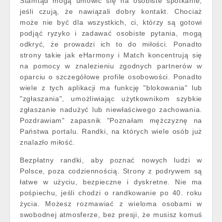
Stamtąd mogą umówić się na osobiste spotkanie,
jeśli czują, że nawiązali dobry kontakt. Chociaż
może nie być dla wszystkich, ci, którzy są gotowi
podjąć ryzyko i zadawać osobiste pytania, mogą
odkryć, że prowadzi ich to do miłości. Ponadto
strony takie jak eHarmony i Match koncentrują się
na pomocy w znalezieniu zgodnych partnerów w
oparciu o szczegółowe profile osobowości. Ponadto
wiele z tych aplikacji ma funkcję "blokowania" lub
"zgłaszania", umożliwiając użytkownikom szybkie
zgłaszanie nadużyć lub niewłaściwego zachowania.
Pozdrawiam" zapasnik "Poznałam mężczyznę na
Państwa portalu. Randki, na których wiele osób już
znalazło miłość.
Bezpłatny randki, aby poznać nowych ludzi w
Polsce, poza codziennością. Strony z podrywem są
łatwe w użyciu, bezpieczne i dyskretne. Nie ma
pośpiechu, jeśli chodzi o randkowanie po 40. roku
życia. Możesz rozmawiać z wieloma osobami w
swobodnej atmosferze, bez presji, że musisz komuś