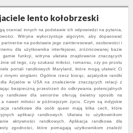
jaciele lento kołobrzeski
gą oceniać innych na podstawie ich odpowiedzi na pytania,
owości. Witryna wykorzystuje algorytm, aby dopasować
 partnerów na podstawie jego zainteresowań, osobowości i
jaznemu dla użytkownika interfejsowi, zróżnicowanej bazie
j gamie funkcji, witryna ułatwia znajdowanie znaczących
eżnie od tego, czy szukasz miłości, romansu, czy po prostu
wiele portali randkowych Maryland, które mogą ułatwić Ci
 innymi singlami. Ogólnie rzecz biorąc, azjatyckie randki
dla Azjatów w USA na znalezienie znaczących relacji z
iając bezpieczną przestrzeń do odkrywania potencjalnych
wisy randkowe dla seniorów oferują świetny sposób na
, a nawet miłości w późniejszym życiu. Czym są indyjskie
kacje randkowe dla osób queer mają kilka cech, które
cyjnych aplikacji randkowych. Ułatwia to użytkownikom
anie aktywności randkowych. Aplikacja randkowa dla
testy zgodności, które pomagają użytkownikom znaleźć