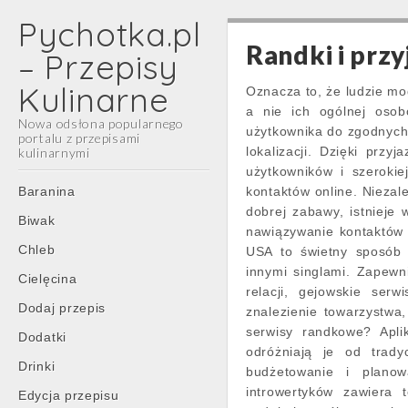
Pychotka.pl
Randki i przy
– Przepisy
Kulinarne
Oznacza to, że ludzie mo
a nie ich ogólnej osob
Nowa odsłona popularnego
użytkownika do zgodnych
portalu z przepisami
lokalizacji. Dzięki przy
kulinarnymi
użytkowników i szerokie
Main
Skip
Baranina
kontaktów online. Niezal
menu
to
dobrej zabawy, istnieje 
Biwak
content
nawiązywanie kontaktów z
Chleb
USA to świetny sposób 
innymi singlami. Zapewn
Cielęcina
relacji, gejowskie ser
Dodaj przepis
znalezienie towarzystwa
serwisy randkowe? Apli
Dodatki
odróżniają je od trady
Drinki
budżetowanie i planow
introwertyków zawiera 
Edycja przepisu