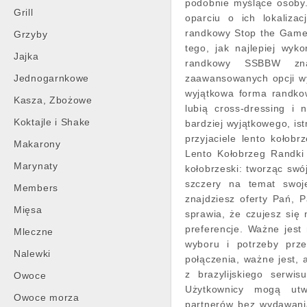
podobnie myślące osoby.
Grill
oparciu o ich lokaliza
randkowy Stop the Game
Grzyby
tego, jak najlepiej wyk
Jajka
randkowy SSBBW znan
Jednogarnkowe
zaawansowanych opcji wy
wyjątkowa forma randkow
Kasza, Zbożowe
lubią cross-dressing i 
Koktajle i Shake
bardziej wyjątkowego, ist
przyjaciele lento kołobr
Makarony
Lento Kołobrzeg Randki 
Marynaty
kołobrzeski: tworząc swój
szczery na temat swoje
Members
znajdziesz oferty Pań, 
Mięsa
sprawia, że czujesz się
preferencje. Ważne jest
Mleczne
wyboru i potrzeby prze
Nalewki
połączenia, ważne jest, 
z brazylijskiego serwi
Owoce
Użytkownicy mogą utwo
Owoce morza
partnerów bez wydawania 