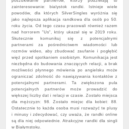
poszukiwanie partnerów, którzy podzielają to
zainteresowanie: bialystok randki. Istnieje wiele
powodów, dla których SilverSingles wyróżnia się
jako najlepsza aplikacja randkowa dla osób po 50.
roku życia. Od tego czasu pracowali również razem
nad horrorem "Us", który ukazał się w 2019 roku.
Skutecznie komunikuj się z potencjalnymi
partnerami za pośrednictwem wiadomości lub
rozmów wideo, aby zbudować zaufanie i pogłębić
więź przed spotkaniem osobistym. Komunikacja jest
niezbędna do budowania znaczących relacji, a brak
możliwości płynnego mówienia po angielsku może
ograniczać zdolność do nawiązywania kontaktów z
potencjalnymi partnerami. Ta zwiększona pula
potencjalnych partnerów może prowadzić do
większej liczby dat i relacji w czasie. Zostało miejsca
dla mężczyzn: 98. Zostało miejsc dla kobiet: 88.
Ostatecznie to każda osoba musi rozważyć te plusy
i minusy i zdecydować, czy uważa, że randki online
są dla niej odpowiednie. Atrakcyjne randki dla singli
w Białymstoku.