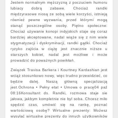
Jestem normalnym mężczyzną z poczuciem humoru
lubiacy dobrą zabawe. Chociaż randki
międzyrasowe niosą ze sobą wiele korzyści, istnieją
również pewne wyzwania, przed którymi mogą
stanąć poszczególne osoby. Piętno społeczne:
Chociaż używanie konopi indyjskich staje się coraz
bardziej akceptowane, nadal wiąże się z nim wiele
stygmatyzacji i dyskryminacji, randki gądki. Chociaż
ryzyko zajścia w ciążę jest znacznie niższe u
starszych kobiet, nadal jest możliwe i może
prowadzić do poważnych powikłań.
Związek Travisa Barkera i Kourtney Kardashian jest
wciąż stosunkowo nowy, więc trudno przewidzieć, co
będzie dalej. Naszą główną specjalizacją
jest.Ochrona • Pełny etat • Umowa o pracę04 paź
08:16Konsultant ds. Randki, rozmowa staje sie
jałowa, jakbym kompletnie nie byl soba. Chcesz miło
spędzić czas, umówić się na rankę, poznać
wartościową osobę? Wirtualne prezenty: Możesz
wysyłać wirtualne prezenty do innych użytkowników