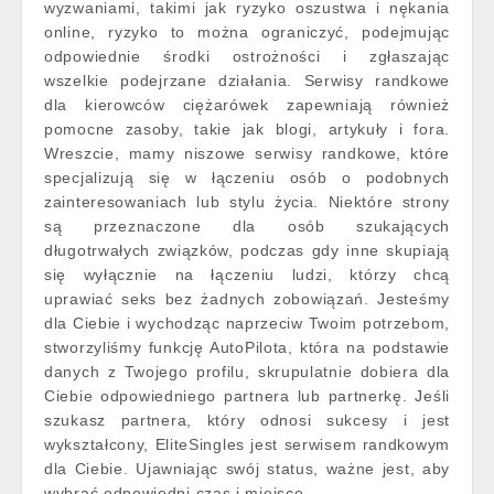
wyzwaniami, takimi jak ryzyko oszustwa i nękania
online, ryzyko to można ograniczyć, podejmując
odpowiednie środki ostrożności i zgłaszając
wszelkie podejrzane działania. Serwisy randkowe
dla kierowców ciężarówek zapewniają również
pomocne zasoby, takie jak blogi, artykuły i fora.
Wreszcie, mamy niszowe serwisy randkowe, które
specjalizują się w łączeniu osób o podobnych
zainteresowaniach lub stylu życia. Niektóre strony
są przeznaczone dla osób szukających
długotrwałych związków, podczas gdy inne skupiają
się wyłącznie na łączeniu ludzi, którzy chcą
uprawiać seks bez żadnych zobowiązań. Jesteśmy
dla Ciebie i wychodząc naprzeciw Twoim potrzebom,
stworzyliśmy funkcję AutoPilota, która na podstawie
danych z Twojego profilu, skrupulatnie dobiera dla
Ciebie odpowiedniego partnera lub partnerkę. Jeśli
szukasz partnera, który odnosi sukcesy i jest
wykształcony, EliteSingles jest serwisem randkowym
dla Ciebie. Ujawniając swój status, ważne jest, aby
wybrać odpowiedni czas i miejsce.