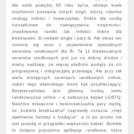
dla osób powyżej 50 roku życia, istnieje wiele
możliwości poznania innych singli, którzy również
szukają miłości i towarzystwa. Dobre dla osoby
transpłciowe do nawiązywania znajomości,
znajdowania randki lub miłości dobre dla
biseksualni, bi-ciekawi single i pary bi. Ale obraz ten
zmienia się wraz z pojawieniem specjalnych
serwisów randkowych dla Bi. Te 11 biseksualnych
serwisów randkowych jest już na dobrej drodze i
mamy nadzieję, że więcej platform podąży za ich
progresywną i integracyjną przewagą. Ale przy tak
wielu dostępnych serwisach randkowych online,
wybór tego właściwego może być przytłaczający.
Bezpieczeństwo jest główną troską wielu
randkowiczów online – a zwłaszcza kobiet LGBTQ.
Niektóre dziwaczne i heteroseksualne pary myślą,
że „kobieta biseksualna" naprawdę oznacza „chęć
spełnienia fantazji o trójkącie", a to po prostu nie
jest prawdą w przypadku większości kobiet. Bumble
to kolejna popularna aplikacja randkowa, która