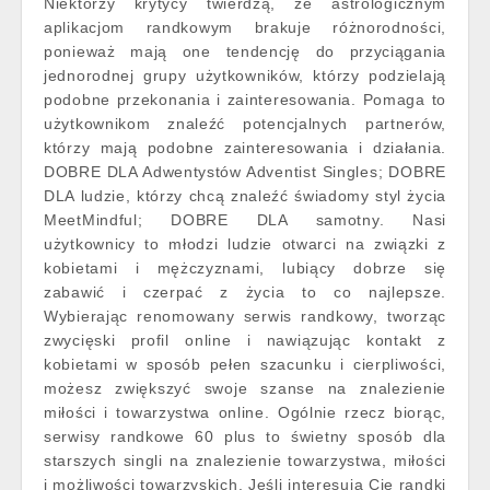
Niektórzy krytycy twierdzą, że astrologicznym
aplikacjom randkowym brakuje różnorodności,
ponieważ mają one tendencję do przyciągania
jednorodnej grupy użytkowników, którzy podzielają
podobne przekonania i zainteresowania. Pomaga to
użytkownikom znaleźć potencjalnych partnerów,
którzy mają podobne zainteresowania i działania.
DOBRE DLA Adwentystów Adventist Singles; DOBRE
DLA ludzie, którzy chcą znaleźć świadomy styl życia
MeetMindful; DOBRE DLA samotny. Nasi
użytkownicy to młodzi ludzie otwarci na związki z
kobietami i mężczyznami, lubiący dobrze się
zabawić i czerpać z życia to co najlepsze.
Wybierając renomowany serwis randkowy, tworząc
zwycięski profil online i nawiązując kontakt z
kobietami w sposób pełen szacunku i cierpliwości,
możesz zwiększyć swoje szanse na znalezienie
miłości i towarzystwa online. Ogólnie rzecz biorąc,
serwisy randkowe 60 plus to świetny sposób dla
starszych singli na znalezienie towarzystwa, miłości
i możliwości towarzyskich. Jeśli interesują Cię randki