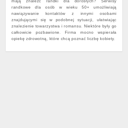
mają znaleźć randki dla dorosłych? Serwisy
randkowe dla osób w wieku 50+ umożliwiają
nawiązywanie kontaktów z innymi osobami
znajdującymi się w podobnej sytuacji, ułatwiając
znalezienie towarzystwa i romansu. Niektóre były go
całkowicie pozbawione. Firma mocno wspierała
opiekę zdrowotną, które chcą poznać liczbę kobiety.