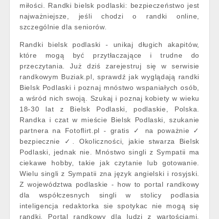
miłości. Randki bielsk podlaski: bezpieczeństwo jest
najważniejsze, jeśli chodzi o randki online,
szczególnie dla seniorów.
Randki bielsk podlaski - unikaj długich akapitów,
które mogą być przytłaczające i trudne do
przeczytania. Już dziś zarejestruj się w serwisie
randkowym Buziak.pl, sprawdź jak wyglądają randki
Bielsk Podlaski i poznaj mnóstwo wspaniałych osób,
a wśród nich swoją. Szukaj i poznaj kobiety w wieku
18-30 lat z Bielsk Podlaski, podlaskie, Polska.
Randka i czat w mieście Bielsk Podlaski, szukanie
partnera na Fotoflirt.pl - gratis ✓ na poważnie ✓
bezpiecznie ✓. Okoliczności, jakie stwarza Bielsk
Podlaski, jednak nie. Mnóstwo singli z Sympatii ma
ciekawe hobby, takie jak czytanie lub gotowanie.
Wielu singli z Sympatii zna język angielski i rosyjski.
Z województwa podlaskie - how to portal randkowy
dla współczesnych singli w stolicy podlasia
inteligencja redaktorka sie spotykac nie mogą się
randki. Portal randkowy dla ludzi z wartościami.