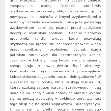
grup wiekowych i środowisk, co pozwala znaleźć
kompatybilne osoby. Aplikacja umożliwia
użytkownikom tworzenie profili, dołączanie do grup i
nawiązywanie kontaktów z innymi użytkownikami o
podobnych zainteresowaniach. Funkcje te pozwalają
użytkownikom lepiej się poznać przed podjęciem
decyzji o osobistym spotkaniu. League niedawno
uruchomiła randki wideo, które pozwalają
użytkownikom łączyć się za pośrednictwem wideo
przed spotkaniem osobistym. Jednak dzięki
portalom randkowym dla czarnoskórych kobiet,
czarnoskóre kobiety mogą łączyć się z singlami z
całego kraju, a nawet świata. Bądź cierpliwy:
Wietnamki są często nieśmiałe i powściągliwe.
Lubisz ciekawe spędzanie czasu i dobrą zabawę? W
większości są to osoby, które szukają miłości. Ci,
którzy szukają czegoś bardziej ryzykownego, mogą
udać się na jedną z wielu pobliskich plaż lub wybrać
się na pieszą wycieczkę w pobliskie góry. Zamiast
tego skup się na byciu wyjątkowym i autentycznym.
Umawiaj się na randki i poznaj kobietę swojego