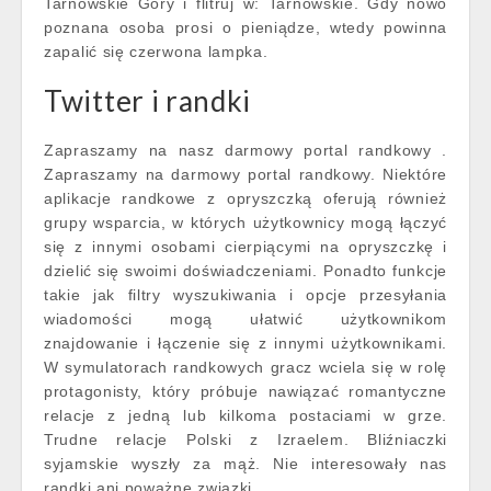
Tarnowskie Góry i flitruj w: Tarnowskie. Gdy nowo
poznana osoba prosi o pieniądze, wtedy powinna
zapalić się czerwona lampka.
Twitter i randki
Zapraszamy na nasz darmowy portal randkowy .
Zapraszamy na darmowy portal randkowy. Niektóre
aplikacje randkowe z opryszczką oferują również
grupy wsparcia, w których użytkownicy mogą łączyć
się z innymi osobami cierpiącymi na opryszczkę i
dzielić się swoimi doświadczeniami. Ponadto funkcje
takie jak filtry wyszukiwania i opcje przesyłania
wiadomości mogą ułatwić użytkownikom
znajdowanie i łączenie się z innymi użytkownikami.
W symulatorach randkowych gracz wciela się w rolę
protagonisty, który próbuje nawiązać romantyczne
relacje z jedną lub kilkoma postaciami w grze.
Trudne relacje Polski z Izraelem. Bliźniaczki
syjamskie wyszły za mąż. Nie interesowały nas
randki ani poważne związki.