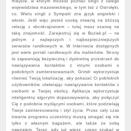
miejsce, w którym możesz poznać singli z całego
województwa mazowieckiego, w tym też z Ostrołęki,
co. Wielu singli z Sympatii zna język angielski i
włoski. Jeśli więc jesteś osobą otwartą na bliższą
relację z obcokrajowcem – tutaj masz szansę na
taką znajomość. Zarejestruj się w Buziak.pl – na
jednym z najlepszych i najbezpieczniejszych
serwisów randkowych w. W Internecie dostępnych
jest wiele portali randkowych dla małżeństw. Strony
te zapewniają bezpieczną i dyskretną przestrzeń do
nawiązywania kontaktów z innymi osobami o
podobnych zainteresowaniach. Grindr wykorzystuje
również Twoją lokalizację, aby pokazać Ci pobliskich
użytkowników, ułatwiając nawiązywanie kontaktów z
osobami w Twojej okolicy. Aplikacja wykorzystuje
inteligentny algorytm dopasowywania, aby połączyć
Cię z podobnie myślącymi osobami, które podzielają
Twoje zainteresowania i styl życia. Przez cały czas
trwania programu uczestnicy muszą zmagać się nie
tylko z własnym bagażem, ale także ze sobą
nawzajem. Teraz, gdy już wiesz, czego szukać w