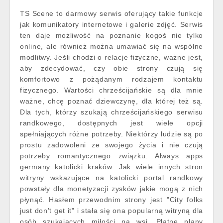
TS Scene to darmowy serwis oferujący takie funkcje
jak komunikatory internetowe i galerie zdjęć. Serwis
ten daje możliwość na poznanie kogoś nie tylko
online, ale również można umawiać się na wspólne
modlitwy. Jeśli chodzi o relacje fizyczne, ważne jest,
aby zdecydować, czy obie strony czują się
komfortowo z pożądanym rodzajem kontaktu
fizycznego. Wartości chrześcijańskie są dla mnie
ważne, chcę poznać dziewczynę, dla której też są.
Dla tych, którzy szukają chrześcijańskiego serwisu
randkowego, dostępnych jest wiele opcji
spełniających różne potrzeby. Niektórzy ludzie są po
prostu zadowoleni ze swojego życia i nie czują
potrzeby romantycznego związku. Always apps
germany katolicki kraków. Jak wiele innych stron
witryny wskazujące na katolicki portal randkowy
powstały dla monetyzacji zysków jakie mogą z nich
płynąć. Hasłem przewodnim strony jest "City folks
just don't get it" i stała się ona popularną witryną dla
osób szukających miłości na wsi. Płatne plany